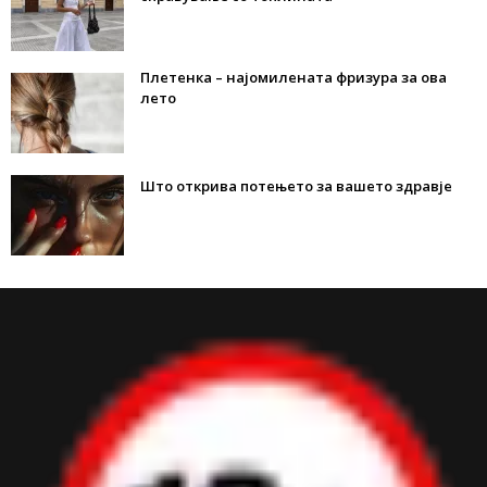
Плетенка – најомилената фризура за ова
лето
Што открива потењето за вашето здравје