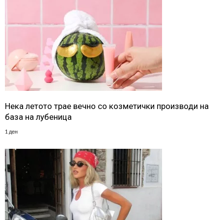
Нека летото трае вечно со козметички производи на
база на лубеница
1 ден