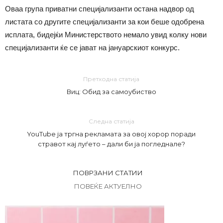
Оваа група приватни специјализанти остана надвор од
листата со другите специјализанти за кои беше одобрена
исплата, бидејќи Министерството немало увид колку нови
специјализанти ќе се јават на јануарскиот конкурс.
Претходна статија
Виц: Обид за самоубиство
Следна статија
YouTube ја тргна рекламата за овој хорор поради
стравот кај луѓето – дали би ја погледнале?
ПОВРЗАНИ СТАТИИ
ПОВЕЌЕ АКТУЕЛНО