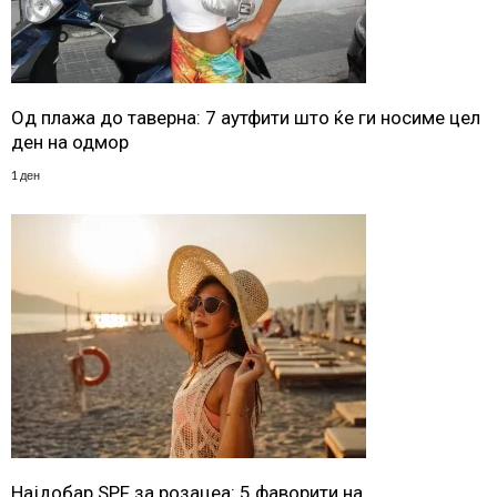
Од плажа до таверна: 7 аутфити што ќе ги носиме цел
ден на одмор
1 ден
Најдобар SPF за розацеа: 5 фаворити на