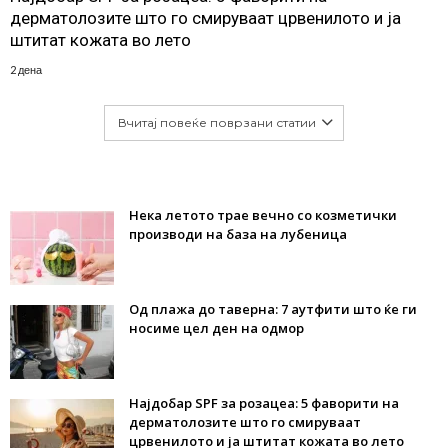
дерматолозите што го смируваат црвенилото и ја
штитат кожата во лето
2 дена
Вчитај повеќе поврзани статии
Нека летото трае вечно со козметички
производи на база на лубеница
Од плажа до таверна: 7 аутфити што ќе ги
носиме цел ден на одмор
Најдобар SPF за розацеа: 5 фаворити на
дерматолозите што го смируваат
црвенилото и ја штитат кожата во лето