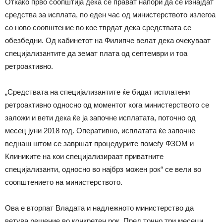
Откако прво соопштија дека се прават напори да се изнајдат
средства за исплата, по еден час од министерството излегоа
со ново соопштение во кое тврдат дека средствата се
обезбедни. Од кабинетот на Филипче велат дека очекуваат
специјализантите да земат плата од септември и тоа
ретроактивно.
„Средствата на специјализантите ќе бидат исплатени
ретроактивно односно од моментот кога министерството се
заложи и вети дека ќе ја започне исплатата, поточно од
месец јуни 2018 год. Оперативно, исплатата ќе започне
веднаш штом се завршат процедурите помеѓу ФЗОМ и
Клиниките на кои специјализираат приватните
специјализанти, односно во најбрз можен рок“ се вели во
соопштението на министерството.
Ова е вторпат Владата и надлежното министерство да
ветува решение во конкретен рок. Пред точно три месеци