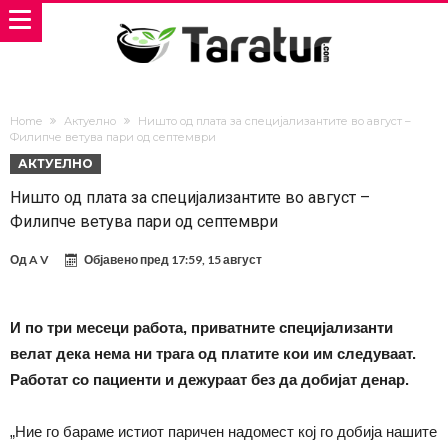
Home
Актуелно
Ништо од плата за специјализантите во август –
Филипче ветува пари од септември
АКТУЕЛНО
Ништо од плата за специјализантите во август –
Филипче ветува пари од септември
Од
A V
Објавено пред
17:59, 15 август
И по три месеци работа, приватните специјализанти
велат дека нема ни трага од платите кои им следуваат.
Работат со пациенти и дежураат без да добијат денар.
„Ние го бараме истиот паричен надомест кој го добија нашите