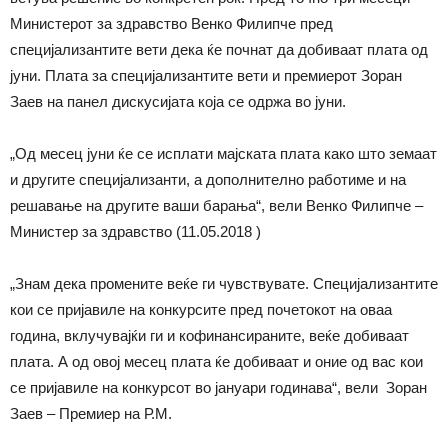
Министерот за здравство Венко Филипче пред
специјализантите вети дека ќе почнат да добиваат плата од
јуни. Плата за специјализантите вети и премиерот Зоран
Заев на панел дискусијата која се одржа во јуни.
„Од месец јуни ќе се исплати мајската плата како што земаат
и другите специјализанти, а дополнително работиме и на
решавање на другите ваши барања“, вели Венко Филипче –
Министер за здравство (11.05.2018 )
„Знам дека промените веќе ги чувствувате. Специјализантите
кои се пријавиле на конкурсите пред почетокот на оваа
година, вклучувајќи ги и кофинансираните, веќе добиваат
плата. А од овој месец плата ќе добиваат и оние од вас кои
се пријавиле на конкурсот во јануари годинава“, вели Зоран
Заев – Премиер на Р.М.