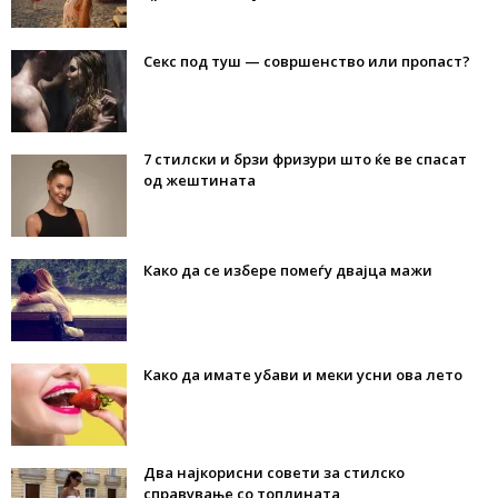
Секс под туш — совршенство или пропаст?
7 стилски и брзи фризури што ќе ве спасат
од жештината
Како да се избере помеѓу двајца мажи
Како да имате убави и меки усни ова лето
Два најкорисни совети за стилско
справување со топлината