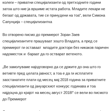
колеги – приватни специјализанти од претходните години
затоа што ние ја вршиме истата работа. Младите лекари не
бегаат од државата, тие се принудени на тоа“, вели Симона
Сапунџија – специјализантка
Во отворено писмо до премиерот Зоран Заев
специјализантите прашуваат зошто Владата, а пред се
премиерот ги оставаат младите доктори без никаков паричен
надоместок и бараат да го остварат ветеното.
„Ве замолуваме најодговорно да се држите до она што го
ветивте пред целата јавност, а тоа е да ги исплатите
заостанатите плати од месец мај 2018 година за приватните
специјализанти од јануарскиот конкурс годинава и тоа
најдоцна до крајот на месец август 2018!“ се вели во писмото
до Премиерот