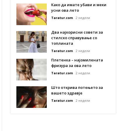
Како да имате убави и меки
усни ова лето
Taratur.com
2 недели
Два најкорисни совети за
стилско справување со
топлината
Taratur.com
2 недели
Плетенка – најомилената
фризура за ова лето
Taratur.com
2 недели
Што открива потењето за
вашето здравје
Taratur.com
2 недели