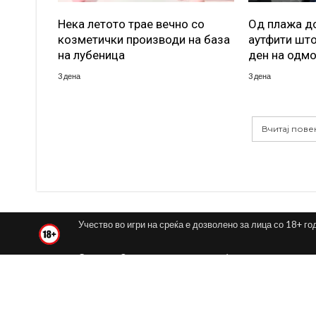
Нека летото трае вечно со
Од плажа до
козметички производи на база
аутфити што
на лубеница
ден на одм
3 дена
3 дена
Вчитај пове
Учество во игри на среќа е дозволено за лица со 18+ го
Согласно Законот за игрите на среќа и за забавните игр
Македонија.