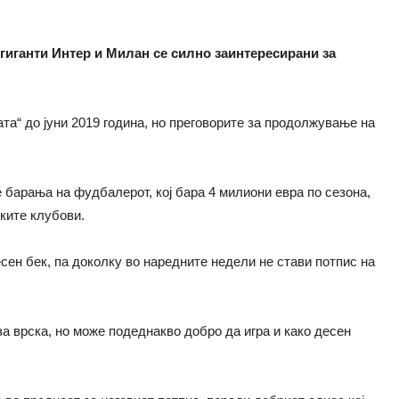
гиганти Интер и Милан се силно заинтересирани за
ата“ до јуни 2019 година, но преговорите за продолжување на
барања на фудбалерот, кој бара 4 милиони евра по сезона,
ските клубови.
есен бек, па доколку во наредните недели не стави потпис на
за врска, но може подеднакво добро да игра и како десен