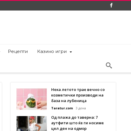
Рецепти
Казино игри
Нека летото трае вечно со
козметички производи на
база на лубеница
Taratur.com
3 дена
Од плажа до таверна: 7
аутфити што ќе ги носиме
цел ден на одмор