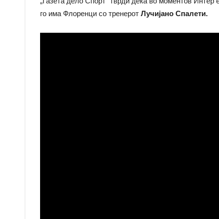
„Газета дело Спорт“ тврди дека во моментов Интер е
го има Флоренци со тренерот
Лучијано Спалети.