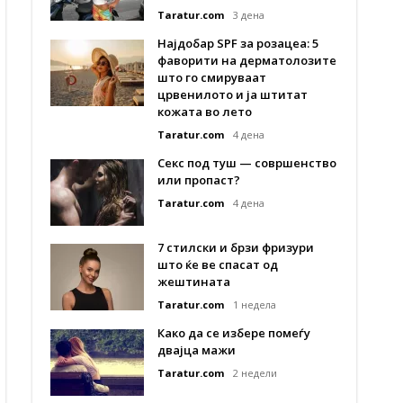
Taratur.com
3 дена
Најдобар SPF за розацеа: 5
фаворити на дерматолозите
што го смируваат
црвенилото и ја штитат
кожата во лето
Taratur.com
4 дена
Секс под туш — совршенство
или пропаст?
Taratur.com
4 дена
7 стилски и брзи фризури
што ќе ве спасат од
жештината
Taratur.com
1 недела
Како да се избере помеѓу
двајца мажи
Taratur.com
2 недели