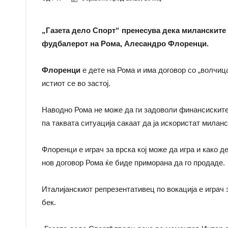
„Газета дело Спорт“ пренесува дека миланските 
фудбалерот на Рома, Алесандро Флоренци.
Флоренци
е дете на Рома и има договор со „волчиц
истиот се во застој.
Наводно Рома не може да ги задоволи финансиските 
па таквата ситуација сакаат да ја искористат милан
Флоренци е играч за врска кој може да игра и како д
нов договор Рома ќе биде приморана да го продаде.
Италијанскиот репрезентативец по вокација е играч 
бек.