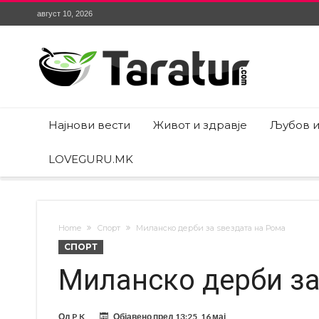
август 10, 2026
Најнови вести
Живот и здравје
Љубов и
LOVEGURU.MK
Home
Спорт
Миланско дерби за ѕвездата на Рома
СПОРТ
Миланско дерби за
Од
P K
Објавено пред
13:25, 16 мај