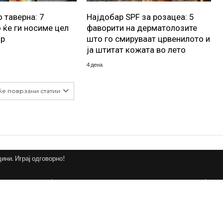
 таверна: 7
Најдобар SPF за розацеа: 5
 ќе ги носиме цел
фаворити на дерматолозите
ор
што го смируваат црвенилото и
ја штитат кожата во лето
4 дена
ќе поврзани статии
дини. Играј одговорно!
и не е дозволено физичко лице да учествува во странски игри на среќа, во 