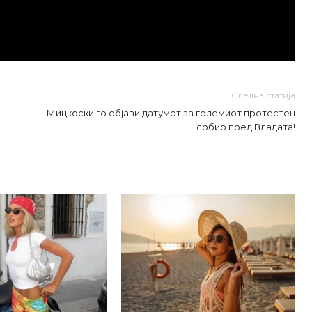
Следна статија
Мицкоски го објави датумот за големиот протестен
собир пред Владата!