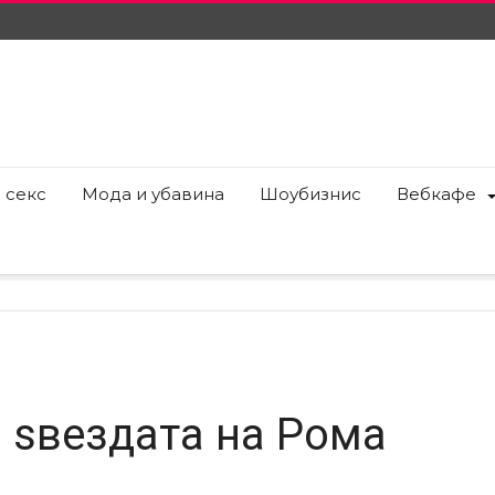
 секс
Мода и убавина
Шоубизнис
Вебкафе
 ѕвездата на Рома