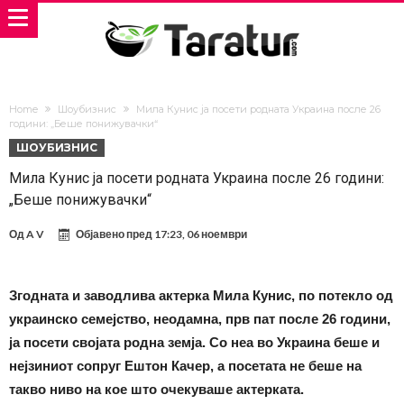
Home
Шоубизнис
Мила Кунис ја посети родната Украина после 26
години: „Беше понижувачки“
ШОУБИЗНИС
Мила Кунис ја посети родната Украина после 26 години:
„Беше понижувачки“
Од
A V
Објавено пред
17:23, 06 ноември
Згодната и заводлива актерка Мила Кунис, по потекло од
украинско семејство, неодамна, прв пат после 26 години,
ја посети својата родна земја. Со неа во Украина беше и
нејзиниот сопруг Ештон Качер, а посетата не беше на
такво ниво на кое што очекуваше актерката.