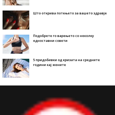
Што открива потењето за вашето здравје
Подобрете го варењето со неколку
едноставни совети
5 придобивки од кризата на средните
години кај жените