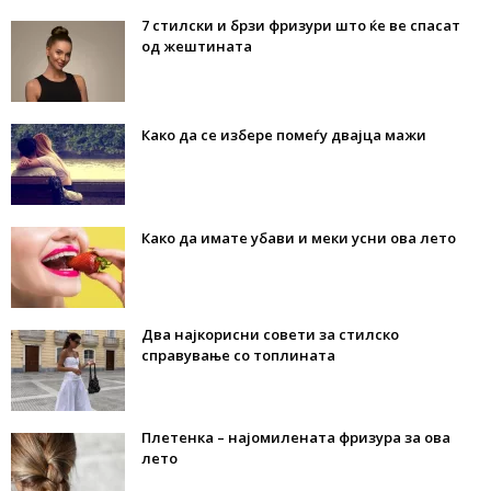
7 стилски и брзи фризури што ќе ве спасат
од жештината
Како да се избере помеѓу двајца мажи
Како да имате убави и меки усни ова лето
Два најкорисни совети за стилско
справување со топлината
Плетенка – најомилената фризура за ова
лето