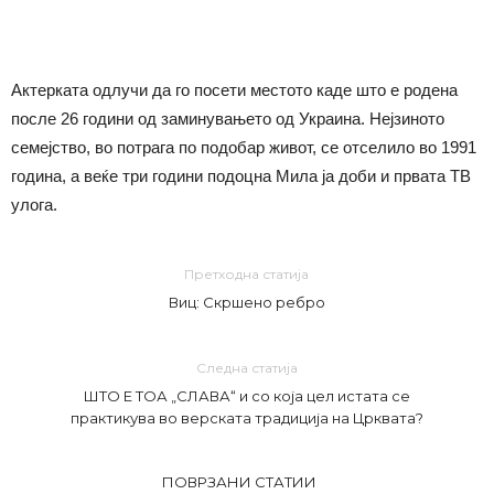
Актерката одлучи да го посети местото каде што е родена
после 26 години од заминувањето од Украина. Нејзиното
семејство, во потрага по подобар живот, се отселило во 1991
година, а веќе три години подоцна Мила ја доби и првата ТВ
улога.
Претходна статија
Виц: Скршено ребро
Следна статија
ШТО Е ТОА „СЛАВА“ и со која цел истата се
практикува во верската традиција на Црквата?
ПОВРЗАНИ СТАТИИ