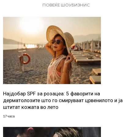
ПОВЕЌЕ ШОУБИЗНИС
Најдобар SPF за розацеа: 5 фаворити на
дерматолозите што го смируваат црвенилото и ја
штитат кожата во лето
17 часа