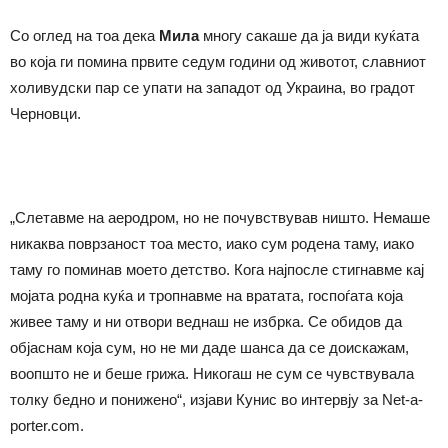
Со оглед на тоа дека
Мила
многу сакаше да ја види куќата
во која ги помина првите седум години од животот, славниот
холивудски пар се упати на западот од Украина, во градот
Черновци.
„Слетавме на аеродром, но не почувствував ништо. Немаше
никаква поврзаност тоа место, иако сум родена таму, иако
таму го поминав моето детство. Кога најпосле стигнавме кај
мојата родна куќа и тропнавме на вратата, госпоѓата која
живее таму и ни отвори веднаш не избрка. Се обидов да
објаснам која сум, но не ми даде шанса да се доискажам,
воопшто не и беше грижа. Никогаш не сум се чувствувала
толку бедно и понижено“, изјави Кунис во интервју за Net-a-
porter.com.