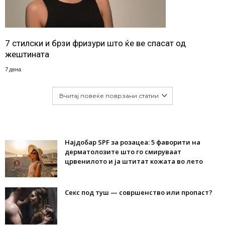
7 стилски и брзи фризури што ќе ве спасат од
жештината
7 дена
Вчитај повеќе поврзани статии
Најдобар SPF за розацеа: 5 фаворити на
дерматолозите што го смируваат
црвенилото и ја штитат кожата во лето
Секс под туш — совршенство или пропаст?