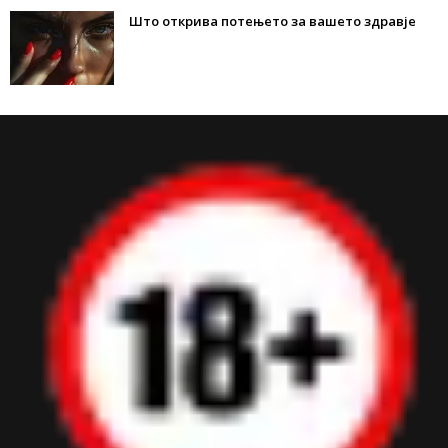
Што открива потењето за вашето здравје