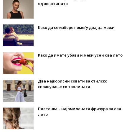
од жештината
Како да се избере помеѓу двајца мажи
Како да имате убави и меки усни ова лето
Два најкорисни совети за стилско
справување со топлината
Плетенка – најомилената фризура за ова
лето