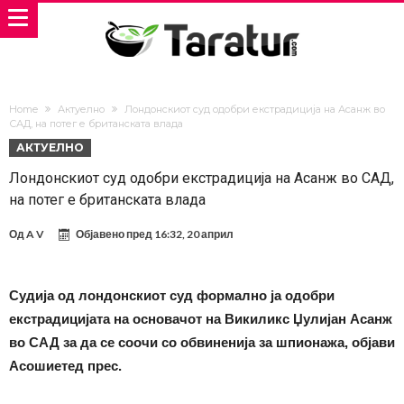
Home
Актуелно
Лондонскиот суд одобри екстрадиција на Асанж во
САД, на потег е британската влада
АКТУЕЛНО
Лондонскиот суд одобри екстрадиција на Асанж во САД,
на потег е британската влада
Од
A V
Објавено пред
16:32, 20 април
Судија од лондонскиот суд формално ја одобри
екстрадицијата на основачот на Викиликс Џулијан Асанж
во САД за да се соочи со обвиненија за шпионажа, објави
Асошиетед прес.