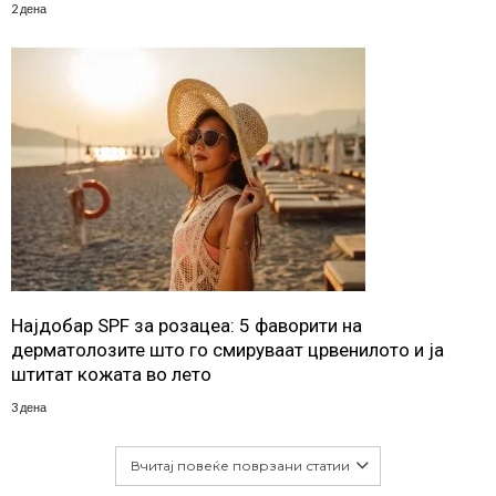
2 дена
Најдобар SPF за розацеа: 5 фаворити на
дерматолозите што го смируваат црвенилото и ја
штитат кожата во лето
3 дена
Вчитај повеќе поврзани статии