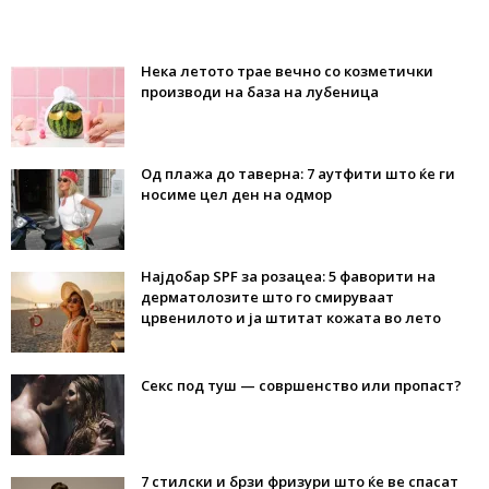
Нека летото трае вечно со козметички
производи на база на лубеница
Од плажа до таверна: 7 аутфити што ќе ги
носиме цел ден на одмор
Најдобар SPF за розацеа: 5 фаворити на
дерматолозите што го смируваат
црвенилото и ја штитат кожата во лето
Секс под туш — совршенство или пропаст?
7 стилски и брзи фризури што ќе ве спасат