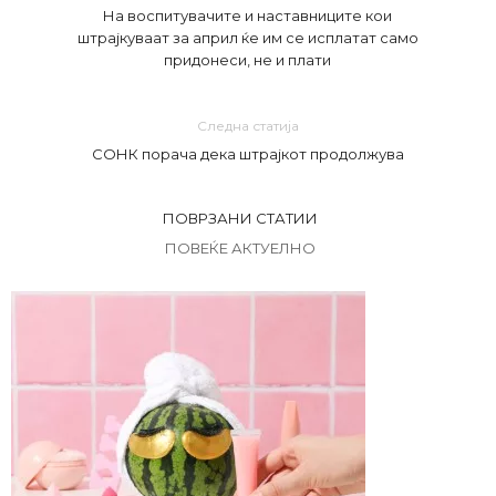
На воспитувачите и наставниците кои
штрајкуваат за април ќе им се исплатат само
придонеси, не и плати
Следна статија
СОНК порача дека штрајкот продолжува
ПОВРЗАНИ СТАТИИ
ПОВЕЌЕ АКТУЕЛНО