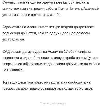
Случајот сега ќе оди на одлучување кај британската
министерка за внатрешни работи Прити Пател, а Асанж сè
уште има правни патишта за жалба.
Адвокатите на Асанж имаат четири недели да достават
поднесоци до Пател, која ќе одлучи дали да дозволи
екстрадиција.
САД сакаат да му судат на Асанж по 17 обвиненија за
шпионажа и едно обвинение за злоупотреба на компјутери
поврзана со објавување на доверливи документи од страна
на Викиликс.
Тој тврди дека има право на заштита на слободата на
говорот, загарантирано со првиот амандман во Уставот.
Претходна статија