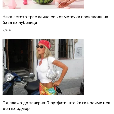
Нека летото трае вечно со козметички производи на
база на лубеница
2 дена
Од плажа до таверна: 7 аутфити што ќе ги носиме цел
ден на одмор