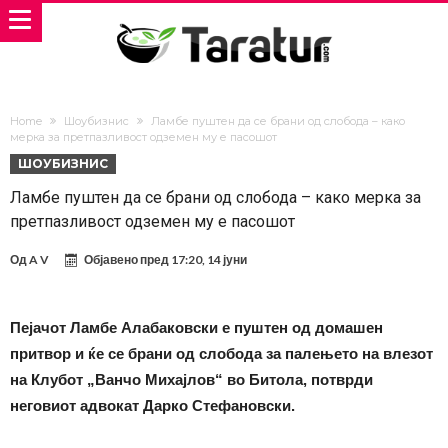
Home
Шоубизнис
Ламбе пуштен да се брани од слобода – како
мерка за претпазливост одземен му е пасошот
ШОУБИЗНИС
Ламбе пуштен да се брани од слобода – како мерка за
претпазливост одземен му е пасошот
Од
A V
Објавено пред
17:20, 14 јуни
Пејачот Ламбе Алабаковски е пуштен од домашен
притвор и ќе се брани од слобода за палењето на влезот
на Клубот „Ванчо Михајлов“ во Битола, потврди
неговиот адвокат Дарко Стефановски.