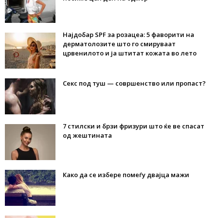
Најдобар SPF за розацеа: 5 фаворити на
дерматолозите што го смируваат
црвенилото и ја штитат кожата во лето
Секс под туш — совршенство или пропаст?
7 стилски и брзи фризури што ќе ве спасат
од жештината
Како да се избере помеѓу двајца мажи