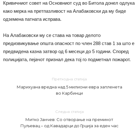
Кривичниот совет на Основниот суд во Битола донел одлука
како мерка на претпазливост на Алабаковски да му биде
одземена патната исправа.
На Алабаковски му се става на товар делото
предизвикување општа опасност по член 288 став 1 за што е
предвидена казна затвор од 6 месеци до 5 години. Според
полицијата, пејачот признал дека тој го подметнал пожарот.
Претходна статија
Марихуана вредна над 5 милиони евра запленета
во Карбинци
Следна статија
Митко Јанчев: Со отворање на преминот
Пуљевац – од Кавадарци до Грција за еден час