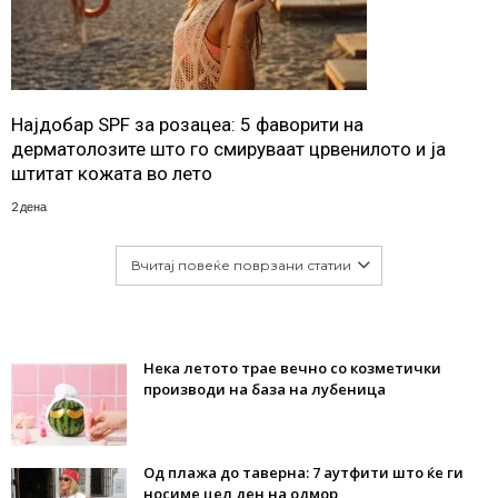
Најдобар SPF за розацеа: 5 фаворити на
дерматолозите што го смируваат црвенилото и ја
штитат кожата во лето
2 дена
Вчитај повеќе поврзани статии
Нека летото трае вечно со козметички
производи на база на лубеница
Од плажа до таверна: 7 аутфити што ќе ги
носиме цел ден на одмор