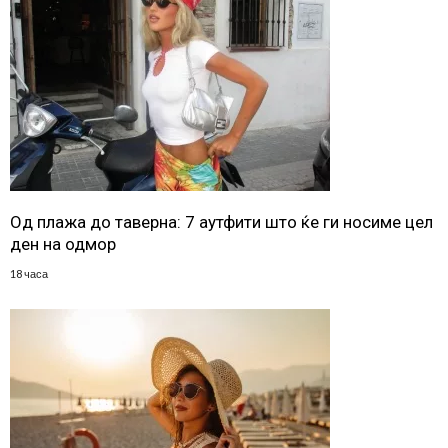
Од плажа до таверна: 7 аутфити што ќе ги носиме цел
ден на одмор
18 часа