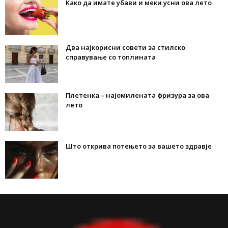
Како да имате убави и меки усни ова лето
Два најкорисни совети за стилско
справување со топлината
Плетенка – најомилената фризура за ова
лето
Што открива потењето за вашето здравје