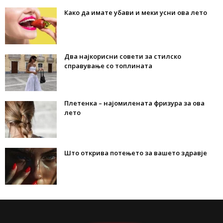
Како да имате убави и меки усни ова лето
Два најкорисни совети за стилско
справување со топлината
Плетенка – најомилената фризура за ова
лето
Што открива потењето за вашето здравје