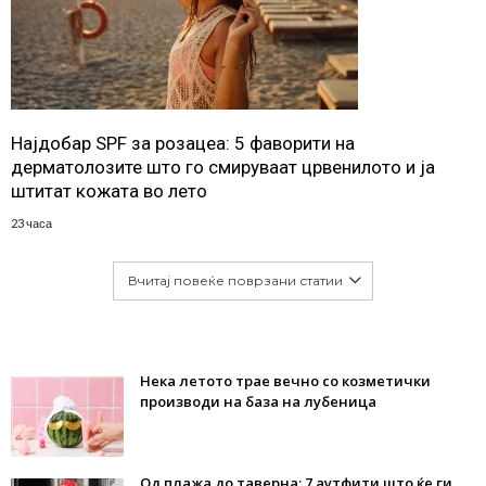
Најдобар SPF за розацеа: 5 фаворити на
дерматолозите што го смируваат црвенилото и ја
штитат кожата во лето
23 часа
Вчитај повеќе поврзани статии
Нека летото трае вечно со козметички
производи на база на лубеница
Од плажа до таверна: 7 аутфити што ќе ги