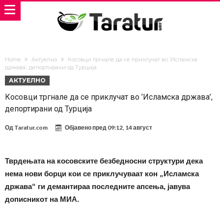
Home
Актуелно
Косовци тргнале да се приклучат во ’Исламска
држава’, депортирани од Турција
АКТУЕЛНО
Косовци тргнале да се приклучат во ’Исламска држава’,
депортирани од Турција
Од
Taratur.com
Објавено пред
09:12, 14 август
Тврдењата на косовските безбедносни структури дека
нема нови борци кои се приклучуваат кон „Исламска
држава“ ги демантираа последните апсења, јавува
дописникот на МИА.