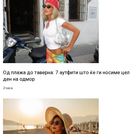
Од плажа до таверна: 7 аутфити што ќе ги носиме цел
ден на одмор
2 часа