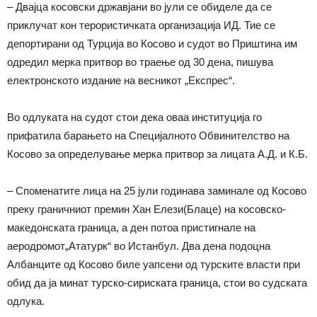
– Двајца косовски државјани во јули се обиделе да се
приклучат кон терористичката организација ИД. Тие се
депортирани од Турција во Косово и судот во Приштина им
одредил мерка притвор во траење од 30 дена, пишува
електронското издание на весникот „Експрес“.
Во одлуката на судот стои дека оваа институција го
прифатила барањето на Специјалното Обвинителство на
Косово за определување мерка притвор за лицата А.Д. и К.Б.
– Споменатите лица на 25 јули годинава заминале од Косово
преку граничниот премин Хан Елези(Блаце) на косовско-
македонската граница, а ден потоа пристигнале на
аеродромот„Ататурк“ во Истанбул. Два дена подоцна
Албанците од Косово биле уапсени од турските власти при
обид да ја минат турско-сириската граница, стои во судската
одлука.