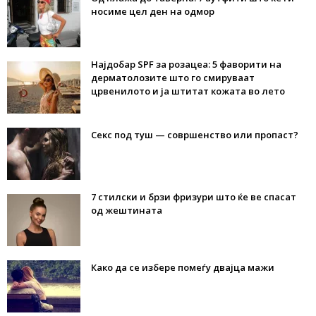
носиме цел ден на одмор
Најдобар SPF за розацеа: 5 фаворити на
дерматолозите што го смируваат
црвенилото и ја штитат кожата во лето
Секс под туш — совршенство или пропаст?
7 стилски и брзи фризури што ќе ве спасат
од жештината
Како да се избере помеѓу двајца мажи