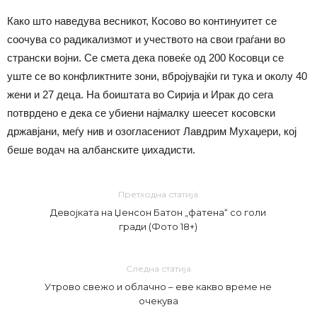
Како што наведува весникот, Косово во континуитет се
соочува со радикализмот и учеството на свои граѓани во
странски војни. Се смета дека повеќе од 200 Косовци се
уште се во конфликтните зони, вбројувајќи ги тука и околу 40
жени и 27 деца. На боиштата во Сирија и Ирак до сега
потврдено е дека се убиени најмалку шеесет косовски
државјани, меѓу нив и озогласениот Лавдрим Мухаџери, кој
беше водач на албанските џихадисти.
Претходна статија
Девојката на Џенсон Батон „фатена“ со голи
гради (Фото 18+)
Следна статија
Утрово свежо и облачно – еве какво време не
очекува