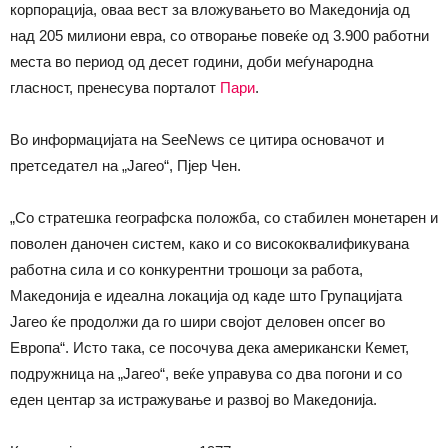
корпорација, оваа вест за вложувањето во Македонија од
над 205 милиони евра, со отворање повеќе од 3.900 работни
места во период од десет години, доби меѓународна
гласност, пренесува порталот
Пари
.
Во информацијата на SeeNews се цитира основачот и
претседател на „Јагео“, Пјер Чен.
„Со стратешка географска положба, со стабилен монетарен и
поволен даночен систем, како и со висококвалификувана
работна сила и со конкурентни трошоци за работа,
Македонија е идеална локација од каде што Групацијата
Јагео ќе продолжи да го шири својот деловен опсег во
Европа“. Исто така, се посочува дека американски Кемет,
подружница на „Јагео“, веќе управува со два погони и со
еден центар за истражување и развој во Македонија.