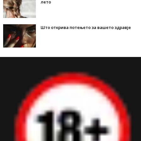
лето
Што открива потењето за вашето здравје