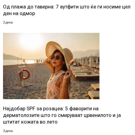
Од плажа до таверна: 7 аутфити што ќе ги носиме цел
ден на одмор
2 дена
Најдобар SPF за розацеа: 5 фаворити на
дерматолозите што го смируваат црвенилото и ја
штитат кожата во лето
3 дена