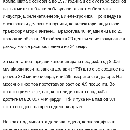
Компанијата е основана во 1977 година и се смета за еден од
најголемите глобални добавувачи во автомобилската
индустрија, зелената енергија и електроника. Произведува
електронски делови, отпорници, кондензатори, индуктори,
трансформатори, антени… Вработува 40 илјади лица во 29
продажни објекти, 49 фабрики и 20 центри за истражување и
развој, кои се распространети во 24 земји.
За март „Јагео“ пријави консолидирана продажба од 9,006
милијарди нови тајвански долари (НТ$) што е во сооднос на
речиси 270 милиони евра, или 295 американски долари. На
месечно ниво тоа претставува раст од 4,9 проценти. Во
првото тримесечје, пак, консолидираната продажба
достигнала 26,097 милијарди НТ$, и тука има пад од 9,4
отсто во однос на претходниот квартал.
На крајот од минатата деловна година, корпорацијата ги
забележала следните параметри: остварени приходи од