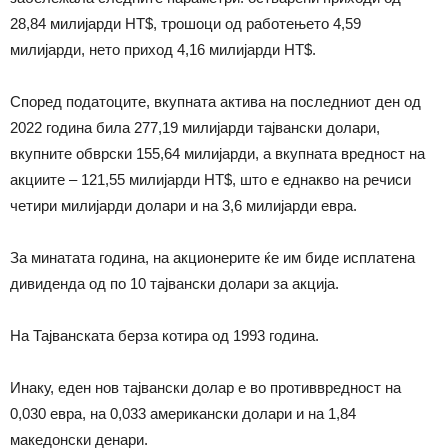
28,84 милијарди НТ$, трошоци од работењето 4,59
милијарди, нето приход 4,16 милијарди НТ$.
Според податоците, вкупната актива на последниот ден од
2022 година била 277,19 милијарди тајвански долари,
вкупните обврски 155,64 милијарди, а вкупната вредност на
акциите – 121,55 милијарди НТ$, што е еднакво на речиси
четири милијарди долари и на 3,6 милијарди евра.
За минатата година, на акционерите ќе им биде исплатена
дивиденда од по 10 тајвански долари за акција.
На Тајванската берза котира од 1993 година.
Инаку, еден нов тајвански долар е во противвредност на
0,030 евра, на 0,033 американски долари и на 1,84
македонски денари.