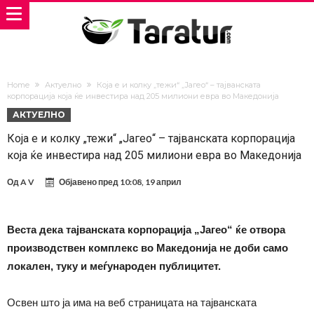
Home
Актуелно
Која е и колку „тежи“ „Јагео“ – тајванската
корпорација која ќе инвестира над 205 милиони евра во Македонија
АКТУЕЛНО
Која е и колку „тежи“ „Јагео“ – тајванската корпорација
која ќе инвестира над 205 милиони евра во Македонија
Од
A V
Објавено пред
10:08, 19 април
Веста дека тајванската корпорација „Јагео“ ќе отвора
производствен комплекс во Македонија не доби само
локален, туку и меѓународен публицитет.
Освен што ја има на веб страницата на тајванската