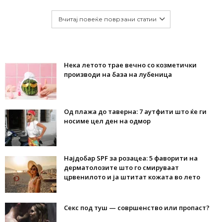
Вчитај повеќе поврзани статии
Нека летото трае вечно со козметички
производи на база на лубеница
Од плажа до таверна: 7 аутфити што ќе ги
носиме цел ден на одмор
Најдобар SPF за розацеа: 5 фаворити на
дерматолозите што го смируваат
црвенилото и ја штитат кожата во лето
Секс под туш — совршенство или пропаст?