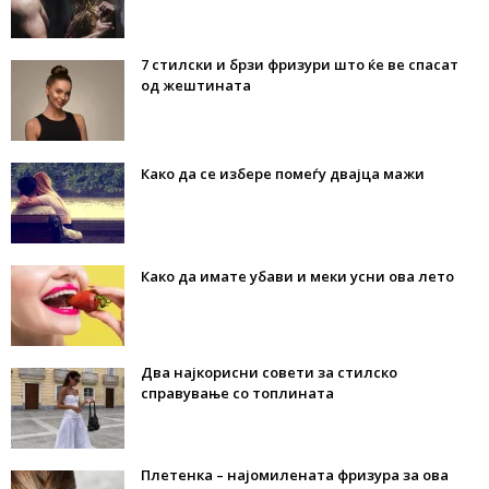
7 стилски и брзи фризури што ќе ве спасат
од жештината
Како да се избере помеѓу двајца мажи
Како да имате убави и меки усни ова лето
Два најкорисни совети за стилско
справување со топлината
Плетенка – најомилената фризура за ова