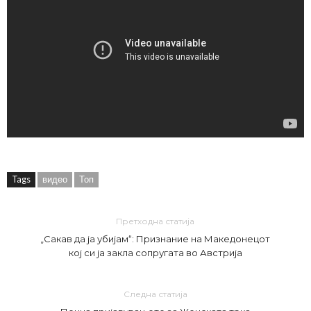
Tags
видео
Топ
Претходна статија
„Сакав да ја убијам“: Признание на Македонецот
кој си ја закла сопругата во Австрија
Следна статија