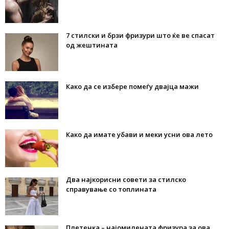
7 стилски и брзи фризури што ќе ве спасат
од жештината
Како да се избере помеѓу двајца мажи
Како да имате убави и меки усни ова лето
Два најкорисни совети за стилско
справување со топлината
Плетенка – најомилената фризура за ова