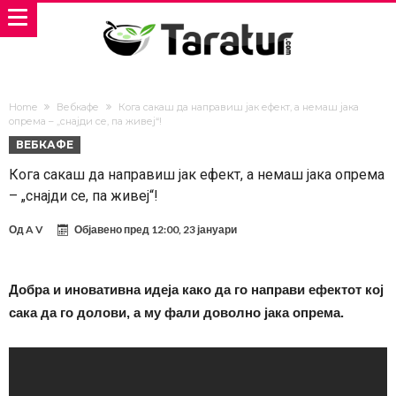
Home
Вебкафе
Кога сакаш да направиш јак ефект, а немаш јака
опрема – „снајди се, па живеј“!
ВЕБКАФЕ
Кога сакаш да направиш јак ефект, а немаш јака опрема
– „снајди се, па живеј“!
Од
A V
Објавено пред
12:00, 23 јануари
Добра и иновативна идеја како да го направи ефектот кој
сака да го долови, а му фали доволно јака опрема.