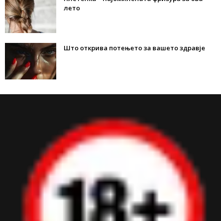
лето
Што открива потењето за вашето здравје