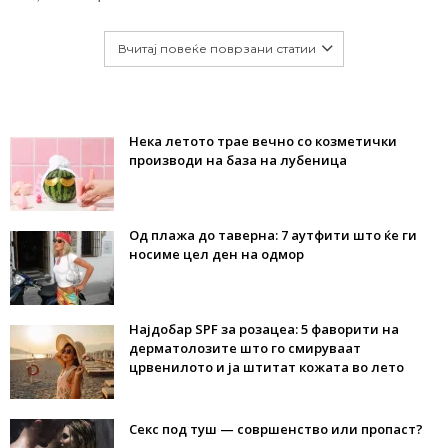
Вчитај повеќе поврзани статии
Нека летото трае вечно со козметички
производи на база на лубеница
Од плажа до таверна: 7 аутфити што ќе ги
носиме цел ден на одмор
Најдобар SPF за розацеа: 5 фаворити на
дерматолозите што го смируваат
црвенилото и ја штитат кожата во лето
Секс под туш — совршенство или пропаст?