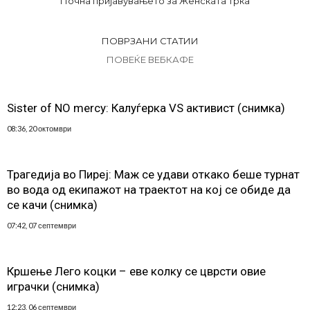
Почна пријавувањето за Женската трка
ПОВРЗАНИ СТАТИИ
ПОВЕЌЕ ВЕБКАФЕ
Sister of NO mercy: Калуѓерка VS активист (снимка)
08:36, 20 октомври
Трагедија во Пиреј: Маж се удави откако беше турнат
во вода од екипажот на траектот на кој се обиде да
се качи (снимка)
07:42, 07 септември
Кршење Лего коцки – еве колку се цврсти овие
играчки (снимка)
12:23, 06 септември