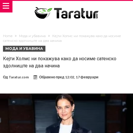
Home
Мода и убавина
Кејти Холмс ни покажува како да носиме
сатенско здолниште на два начина
МОДА И УБАВИНА
Кејти Холмс ни покажува како да носиме сатенско
здолниште на два начина
Од
Taratur.com
Објавено пред
12:02, 17 февруари