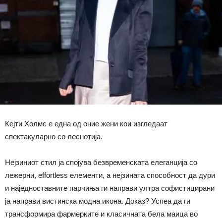
Кејти Холмс е една од оние жени кои изгледаат
спектакуларно со леснотија.
Нејзиниот стил ја спојува безвременската елеганција со
лежерни, effortless елементи, а нејзината способност да дури
и наједноставните парчиња ги направи ултра софистицирани
ја направи вистинска модна икона. Доказ? Успеа да ги
трансформира фармерките и класичната бела маица во