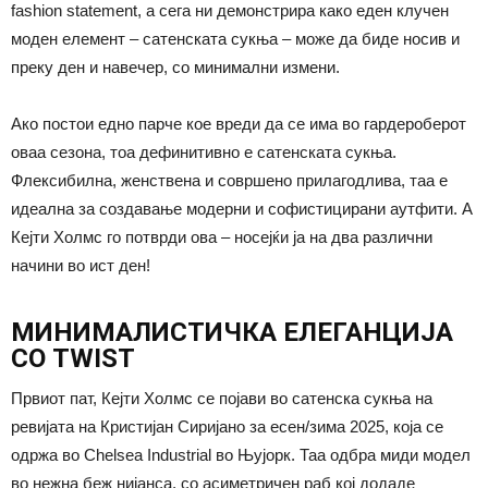
fashion statement, а сега ни демонстрира како еден клучен
моден елемент – сатенската сукња – може да биде носив и
преку ден и навечер, со минимални измени.
Ако постои едно парче кое вреди да се има во гардероберот
оваа сезона, тоа дефинитивно е сатенската сукња.
Флексибилна, женствена и совршено прилагодлива, таа е
идеална за создавање модерни и софистицирани аутфити. А
Кејти Холмс го потврди ова – носејќи ја на два различни
начини во ист ден!
МИНИМАЛИСТИЧКА ЕЛЕГАНЦИЈА
СО TWIST
Првиот пат, Кејти Холмс се појави во сатенска сукња на
ревијата на Кристијан Сиријано за есен/зима 2025, која се
одржа во Chelsea Industrial во Њујорк. Таа одбра миди модел
во нежна беж нијанса, со асиметричен раб кој додаде