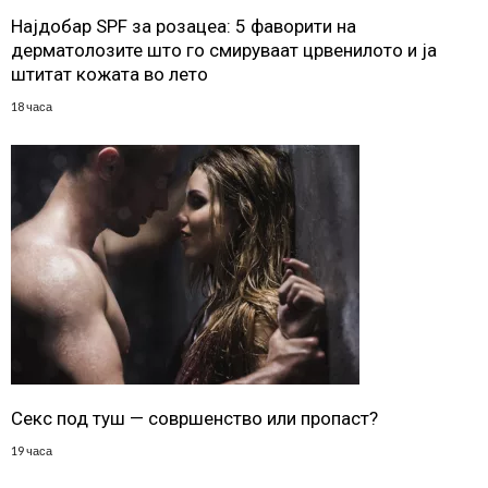
Најдобар SPF за розацеа: 5 фаворити на
дерматолозите што го смируваат црвенилото и ја
штитат кожата во лето
18 часа
Секс под туш — совршенство или пропаст?
19 часа