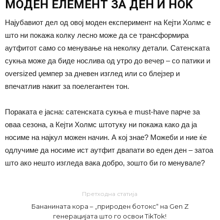
МОДЕН ЕЛЕМЕНТ ЗА ДЕН И НОЌ
Најубавиот дел од овој моден експеримент на Кејти Холмс е
што ни покажа колку лесно може да се трансформира
аутфитот само со менување на неколку детали. Сатенската
сукња може да биде нослива од утро до вечер – со патики и
oversized џемпер за дневен изглед или со блејзер и
впечатлив накит за поелегантен тон.
Пораката е јасна: сатенската сукња е must-have парче за
оваа сезона, а Кејти Холмс штотуку ни покажа како да ја
носиме на најкул можен начин. А кој знае? Можеби и ние ќе
одлучиме да носиме ист аутфит двапати во еден ден – затоа
што ако нешто изгледа вака добро, зошто би го менувале?
Претходна статија
Бананината кора – „природен ботокс“ на Gen Z
генерацијата што го освои TikTok!