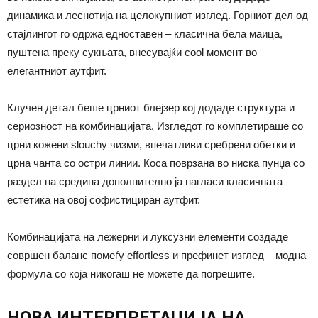
динамика и леснотија на целокупниот изглед. Горниот дел од
стајлингот го одржа едноставен – класична бела маица,
пуштена преку сукњата, внесувајќи cool момент во
елегантниот аутфит.
Клучен детал беше црниот блејзер кој додаде структура и
сериозност на комбинацијата. Изгледот го комплетираше со
црни кожени slouchy чизми, впечатливи сребрени обетки и
црна чанта со остри линии. Коса поврзана во ниска пунџа со
раздел на средина дополнително ја нагласи класичната
естетика на овој софистициран аутфит.
Комбинацијата на лежерни и луксузни елементи создаде
совршен баланс помеѓу effortless и префинет изглед – модна
формула со која никогаш не можете да погрешите.
НОВА ИНТЕРПРЕТАЦИЈА НА