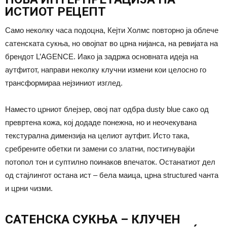
ИСТИОТ РЕЦЕПТ
Само неколку часа подоцна, Кејти Холмс повторно ја облече
сатенската сукња, но овојпат во црна нијанса, на ревијата на
брендот L’AGENCE. Иако ја задржа основната идеја на
аутфитот, направи неколку клучни измени кои целосно го
трансформираа нејзиниот изглед.
Наместо црниот блејзер, овој пат одбра dusty blue сако од
превртена кожа, кој додаде понежна, но и неочекувана
текстурална димензија на целиот аутфит. Исто така,
сребрените обетки ги замени со златни, постигнувајќи
потопол тон и суптилно поинаков впечаток. Останатиот дел
од стајлингот остана ист – бела маица, црна structured чанта
и црни чизми.
САТЕНСКА СУКЊА – КЛУЧЕН