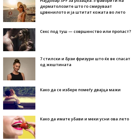
Најдобар SPF за розацеа: 5 фаворити на
дерматолозите што го смируваат
црвенилото и ја штитат кожата во лето
Секс под туш — совршенство или пропаст?
7 стилски и брзи фризури што ќе ве спасат
од жештината
Како да се избере помеѓу двајца мажи
Како да имате убави и меки усни ова лето