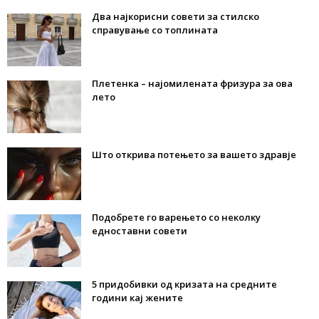
Два најкорисни совети за стилско
справување со топлината
Плетенка – најомилената фризура за ова
лето
Што открива потењето за вашето здравје
Подобрете го варењето со неколку
едноставни совети
5 придобивки од кризата на средните
години кај жените