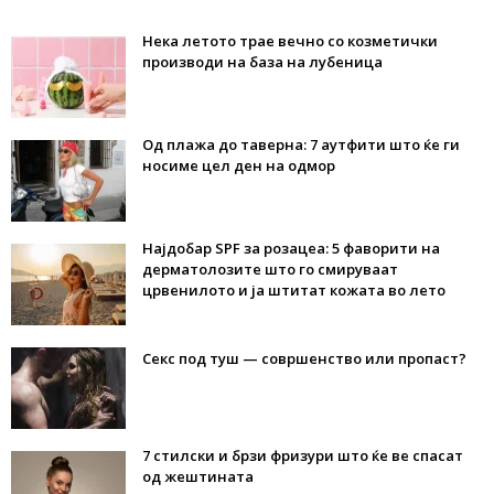
Нека летото трае вечно со козметички
производи на база на лубеница
Од плажа до таверна: 7 аутфити што ќе ги
носиме цел ден на одмор
Најдобар SPF за розацеа: 5 фаворити на
дерматолозите што го смируваат
црвенилото и ја штитат кожата во лето
Секс под туш — совршенство или пропаст?
7 стилски и брзи фризури што ќе ве спасат
од жештината