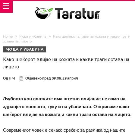
Home
Мода и убавина
Како шеќерот влијае на кожата и какви траги
остава на лицето
МОДА И УБАВИНА
Како шеќерот влијае на кожата и какви траги остава на
лицето
Од
HM
Објавено пред
09:08, 29 април
Љубовта кон слатките има штетно влијание не само на
здравјето воопшто, туку и на убавината. Откриваме како
шеќерот влијае на кожата и какви траги остава на лицето
.
Современиот човек е секако среќен: за разлика од нашите