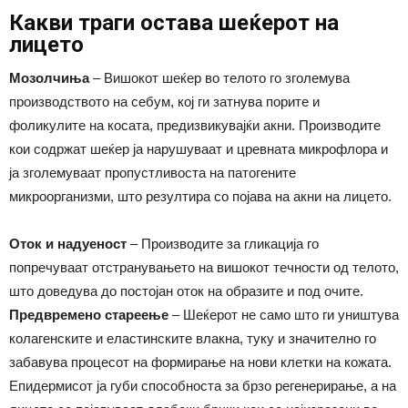
Какви траги остава шеќерот на
лицето
Мозолчиња
– Вишокот шеќер во телото го зголемува
производството на себум, кој ги затнува порите и
фоликулите на косата, предизвикувајќи акни. Производите
кои содржат шеќер ја нарушуваат и цревната микрофлора и
ја зголемуваат пропустливоста на патогените
микроорганизми, што резултира со појава на акни на лицето.
Оток и надуеност
– Производите за гликација го
попречуваат отстранувањето на вишокот течности од телото,
што доведува до постојан оток на образите и под очите.
Предвремено стареење
– Шеќерот не само што ги уништува
колагенските и еластинските влакна, туку и значително го
забавува процесот на формирање на нови клетки на кожата.
Епидермисот ја губи способноста за брзо регенерирање, а на