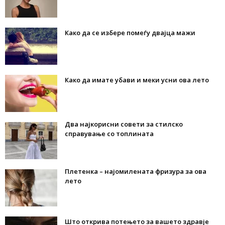
Како да се избере помеѓу двајца мажи
Како да имате убави и меки усни ова лето
Два најкорисни совети за стилско
справување со топлината
Плетенка – најомилената фризура за ова
лето
Што открива потењето за вашето здравје