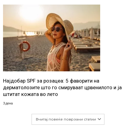
Најдобар SPF за розацеа: 5 фаворити на
дерматолозите што го смируваат црвенилото и ја
штитат кожата во лето
3 дена
Вчитај повеќе поврзани статии