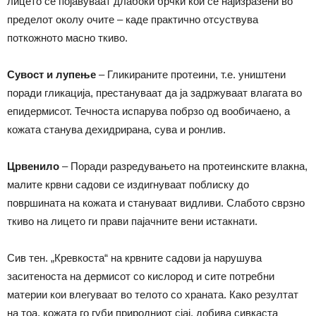
лицето се појавуваат длабоки брчки кои се најизразени во
пределот околу очите – каде практично отсуствува
поткожното масно ткиво.
Сувост и лупење
– Гликираните протеини, т.е. уништени
поради гликација, престануваат да ја задржуваат влагата во
епидермисот. Течноста испарува побрзо од вообичаено, а
кожата станува дехидрирана, сува и ронлив.
Црвенило
– Поради разредувањето на протеинските влакна,
малите крвни садови се издигнуваат поблиску до
површината на кожата и стануваат видливи. Слабото сврзно
ткиво на лицето ги прави пајачните вени истакнати.
Сив тен. „Кревкоста“ на крвните садови ја нарушува
заситеноста на дермисот со кислород и сите потребни
материи кои влегуваат во телото со храната. Како резултат
на тоа, кожата го губи природниот сјај, добива сивкаста