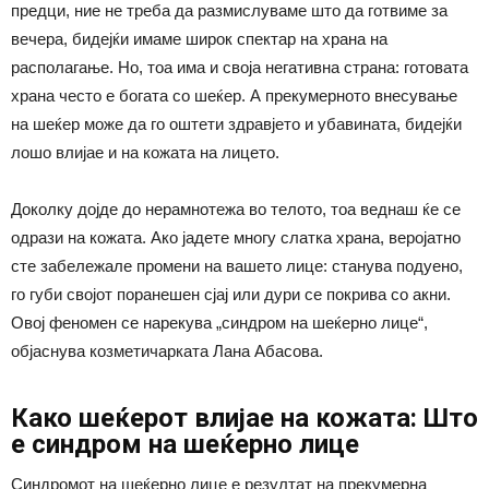
предци, ние не треба да размислуваме што да готвиме за
вечера, бидејќи имаме широк спектар на храна на
располагање. Но, тоа има и своја негативна страна: готовата
храна често е богата со шеќер. А прекумерното внесување
на шеќер може да го оштети здравјето и убавината, бидејќи
лошо влијае и на кожата на лицето.
Доколку дојде до нерамнотежа во телото, тоа веднаш ќе се
одрази на кожата. Ако јадете многу слатка храна, веројатно
сте забележале промени на вашето лице: станува подуено,
го губи својот поранешен сјај или дури се покрива со акни.
Овој феномен се нарекува „синдром на шеќерно лице“,
објаснува козметичарката Лана Абасова.
Како шеќерот влијае на кожата: Што
е синдром на шеќерно лице
Синдромот на шеќерно лице е резултат на прекумерна