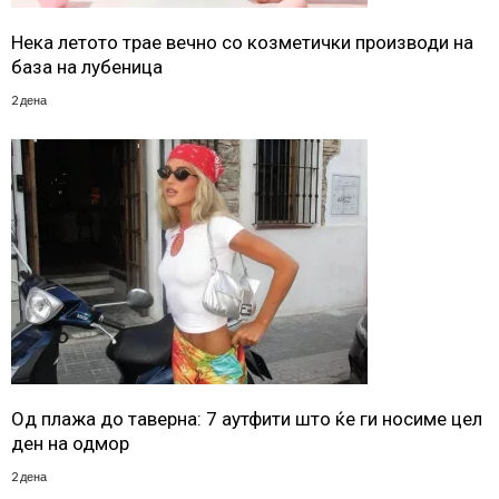
Нека летото трае вечно со козметички производи на
база на лубеница
2 дена
Од плажа до таверна: 7 аутфити што ќе ги носиме цел
ден на одмор
2 дена