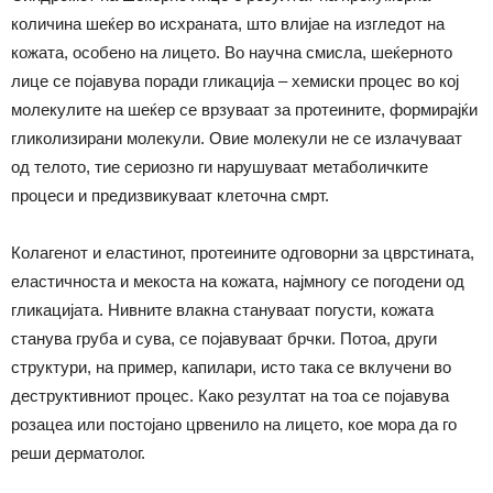
количина шеќер во исхраната, што влијае на изгледот на
кожата, особено на лицето. Во научна смисла, шеќерното
лице се појавува поради гликација – хемиски процес во кој
молекулите на шеќер се врзуваат за протеините, формирајќи
гликолизирани молекули. Овие молекули не се излачуваат
од телото, тие сериозно ги нарушуваат метаболичките
процеси и предизвикуваат клеточна смрт.
Колагенот и еластинот, протеините одговорни за цврстината,
еластичноста и мекоста на кожата, најмногу се погодени од
гликацијата. Нивните влакна стануваат погусти, кожата
станува груба и сува, се појавуваат брчки. Потоа, други
структури, на пример, капилари, исто така се вклучени во
деструктивниот процес. Како резултат на тоа се појавува
розацеа или постојано црвенило на лицето, кое мора да го
реши дерматолог.