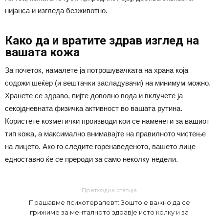
нијанса и изгледа безживотно.
Како да и вратите здрав изглед на
вашата кожа
За почеток, намалете ја потрошувачката на храна која
содржи шеќер (и вештачки засладувачи) на минимум можно.
Хранете се здраво, пијте доволно вода и вклучете ја
секојдневната физичка активност во вашата рутина.
Користете козметички производи кои се наменети за вашиот
тип кожа, а максимално внимавајте на правилното чистење
на лицето. Ако го следите горенаведеното, вашето лице
едноставно ќе се прероди за само неколку недели.
Претходна статија
Прашавме психотерапевт: Зошто е важно да се
грижиме за менталното здравје исто колку и за