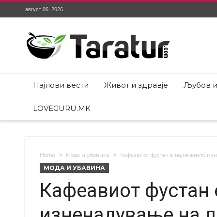
август 06, 2026
Најнови вести
Живот и здравје
Љубов и
LOVEGURU.MK
Home
Мода и убавина
Кафеавиот фустан е најнежното изн
МОДА И УБАВИНА
Кафеавиот фустан 
изненадување на ле