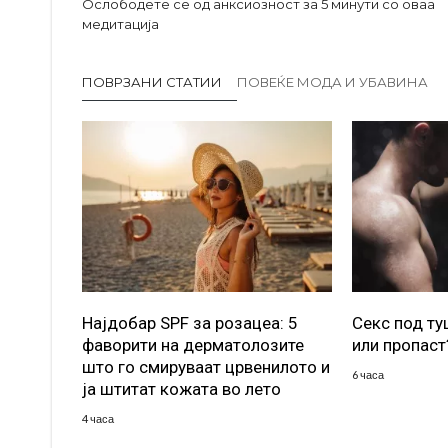
Ослободете се од анксиозност за 5 минути со оваа
медитација
ПОВРЗАНИ СТАТИИ
ПОВЕЌЕ МОДА И УБАВИНА
Најдобар SPF за розацеа: 5
Секс под т
фаворити на дерматолозите
или пропаст
што го смируваат црвенилото и
6 часа
ја штитат кожата во лето
4 часа