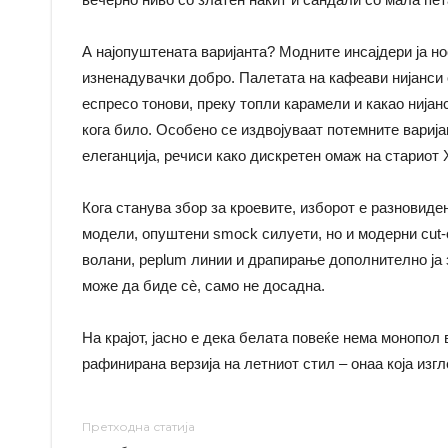
А најопуштената варијанта? Модните инсajдери ја но
изненадувачки добро. Палетата на кафеави нијанси 
еспресо тонови, преку топли карамели и какао нијанс
кога било. Особено се издвојуваат потемните варија
елеганција, речиси како дискретен омаж на стариот
Кога станува збор за кроевите, изборот е разновиде
модели, опуштени smock силуети, но и модерни cut-o
волани, peplum линии и драпирање дополнително ја
може да биде сè, само не досадна.
На крајот, јасно е дека белата повеќе нема монопол
рафинирана верзија на летниот стил – онаа која из
Претходна статија