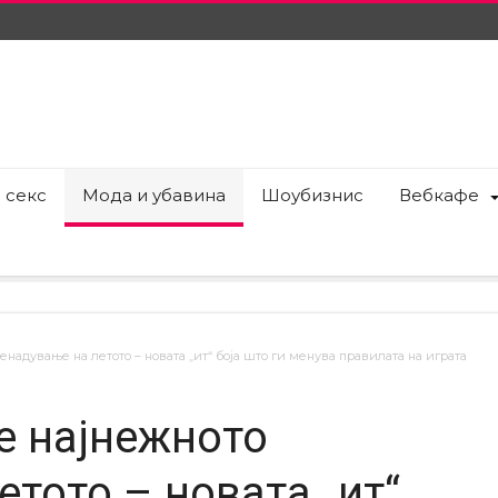
 секс
Мода и убавина
Шоубизнис
Вебкафе
енадување на летото – новата „ит“ боја што ги менува правилата на играта
е најнежното
тото – новата „ит“