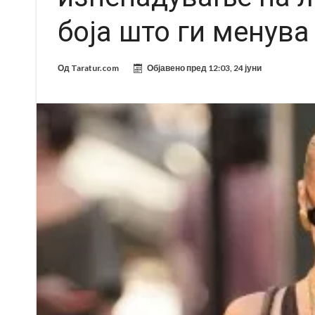
боја што ги менува
Од
Taratur.com
Објавено пред
12:03, 24 јуни