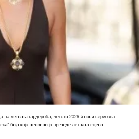
 на летната гардероба, летото 2026 ѝ носи сериозна
ка” боја која целосно ја презеде летната сцена –