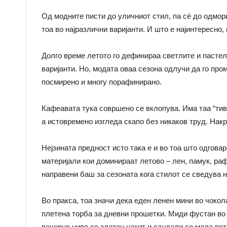
Од модните писти до уличниот стил, па сè до одмори
тоа во најразлични варијанти. И што е најинтересно,
Долго време летото го дефинираа светлите и пастелн
варијанти. Но, модата оваа сезона одлучи да го пр
посмирено и многу порафинирано.
Кафеавата тука совршено се вклопува. Има таа “тивк
а истовремено изгледа скапо без никаков труд. Накра
Нејзината предност исто така е и во тоа што одгова
материјали кои доминираат летово – лен, памук, ра
направени баш за сезоната кога стилот се сведува н
Во пракса, тоа значи дека еден ленен мини во чоко
плетена торба за дневни прошетки. Миди фустан во 
вечерно ниво со златен накит и сандали со мала пет