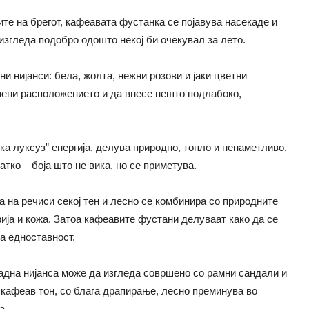
те на брегот, кафеавата фустанка се појавува насекаде и
 изгледа подобро одошто некој би очекувал за лето.
и нијанси: бела, жолта, нежни розови и јаки цветни
омени расположението и да внесе нешто подлабоко,
а луксуз” енергија, делува природно, топло и ненаметливо,
тко – боја што не вика, но се приметува.
ра на речиси секој тен и лесно се комбинира со природните
фија и кожа. Затоа кафеавите фустани делуваат како да се
а едноставност.
ладна нијанса може да изгледа совршено со рамни сандали и
кафеав тон, со блага драпирање, лесно преминува во
а.