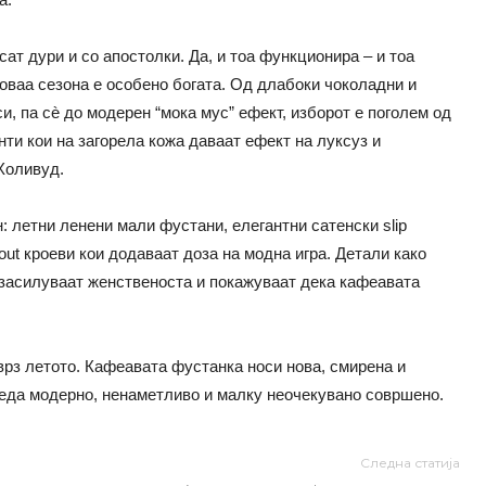
сат дури и со апостолки. Да, и тоа функционира – и тоа
оваа сезона е особено богата. Од длабоки чоколадни и
и, па сè до модерен “мока мус” ефект, изборот е поголем од
нти кои на загорела кожа даваат ефект на луксуз и
 Холивуд.
н: летни ленени мали фустани, елегантни сатенски slip
ut кроеви кои додаваат доза на модна игра. Детали како
 засилуваат женственоста и покажуваат дека кафеавата
 врз летото. Кафеавата фустанка носи нова, смирена и
гледа модерно, ненаметливо и малку неочекувано совршено.
Следна статија