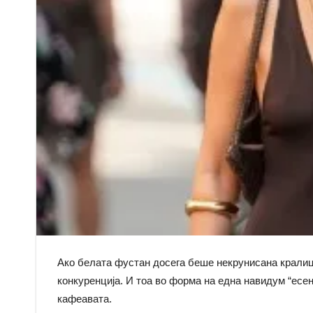
Ако белата фустан досега беше некрунисана кралица
конкуренција. И тоа во форма на една навидум “есенс
кафеавата.