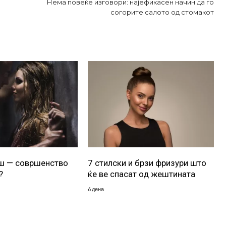
Нема повеќе изговори: најефикасен начин да го
согорите салото од стомакот
уш — совршенство
7 стилски и брзи фризури што
?
ќе ве спасат од жештината
6 дена