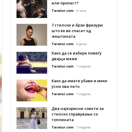
или пропаст?
Taratur.com
6 часа
7 стилски и брзи фризури
што ќе ве спасат од
жештината
Taratur.com
6 дена
Како да се избере помеѓу
двајца мажи
Taratur.com
1 недела
Како да имате убави и меки
усни ова лето
Taratur.com
1 недела
Два најкорисни совети за
стилско справување со
топлината
Taratur.com
1 недела