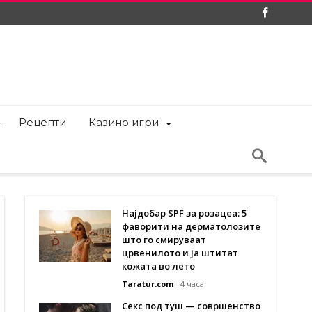
Рецепти
Казино игри
Најдобар SPF за розацеа: 5
фаворити на дерматолозите
што го смируваат
црвенилото и ја штитат
кожата во лето
Taratur.com
4 часа
Секс под туш — совршенство