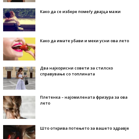
Како да се избере помеѓу двајца мажи
Како да имате убави и меки усни ова лето
Два најкорисни совети за стилско
справување со топлината
Плетенка – најомилената фризура за ова
лето
Што открива потењето за вашето здравје