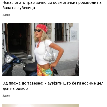
Нека летото трае вечно со козметички производи на
база на лубеница
2 дена
Од плажа до таверна: 7 аутфити што ќе ги носиме цел
ден на одмор
2 дена