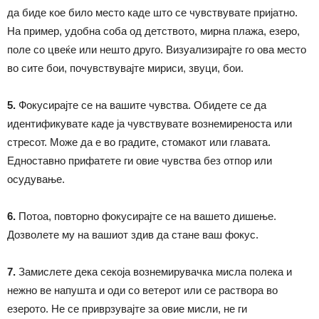
да биде кое било место каде што се чувствувате пријатно.
На пример, удобна соба од детството, мирна плажа, езеро,
поле со цвеќе или нешто друго. Визуализирајте го ова место
во сите бои, почувствувајте мириси, звуци, бои.
5.
Фокусирајте се на вашите чувства. Обидете се да
идентификувате каде ја чувствувате вознемиреноста или
стресот. Може да е во градите, стомакот или главата.
Едноставно прифатете ги овие чувства без отпор или
осудување.
6.
Потоа, повторно фокусирајте се на вашето дишење.
Дозволете му на вашиот здив да стане ваш фокус.
7.
Замислете дека секоја вознемирувачка мисла полека и
нежно ве напушта и оди со ветерот или се раствора во
езерото. Не се приврзувајте за овие мисли, не ги