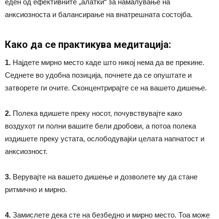
еден од ефективните „алатки“ за намалување на
анксиозноста и балансирање на внатрешната состојба.
Како да се практикува медитација:
1.
Најдете мирно место каде што никој нема да ве прекине.
Седнете во удобна позиција, почнете да се опуштате и
затворете ги очите. Сконцентрирајте се на вашето дишење.
2.
Полека вдишете преку носот, почувствувајте како
воздухот ги полни вашите бели дробови, а потоа полека
издишете преку устата, ослободувајќи целата напнатост и
анксиозност.
3.
Верувајте на вашето дишење и дозволете му да стане
ритмично и мирно.
4.
Замислете дека сте на безбедно и мирно место. Тоа може