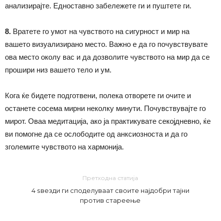
анализирајте. Едноставно забележете ги и пуштете ги.
8.
Вратете го умот на чувството на сигурност и мир на
вашето визуализирано место. Важно е да го почувствувате
ова место околу вас и да дозволите чувството на мир да се
прошири низ вашето тело и ум.
Кога ќе бидете подготвени, полека отворете ги очите и
останете сосема мирни неколку минути. Почувствувајте го
мирот. Оваа медитација, ако ја практикувате секојдневно, ќе
ви помогне да се ослободите од анксиозноста и да го
зголемите чувството на хармонија.
Претходна статија
4 ѕвезди ги споделуваат своите најдобри тајни
против стареење