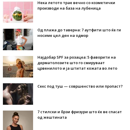
Нека летото трае вечно со козметички
производи на база на лубеница
Од плажа до таверна: 7 аутфити што ќе ги
носиме цел ден на одмор
Најдобар SPF за розацеа: 5 фаворити на
дерматолозите што го смируваат
црвенилото и ја штитат кожата во лето
Секс под туш — совршенство или пропаст?
7 стилски и брзи фризури што ќе ве спасат
од жештината