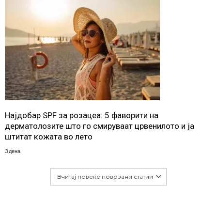
Најдобар SPF за розацеа: 5 фаворити на
дерматолозите што го смируваат црвенилото и ја
штитат кожата во лето
3 дена
Вчитај повеќе поврзани статии