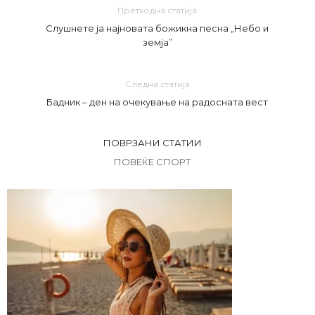
Претходна статија
Слушнете ја најновата божикна песна „Небо и
земја”
Следна статија
Бадник – дeн на очекување на радосната вест
ПОВРЗАНИ СТАТИИ
ПОВЕЌЕ СПОРТ