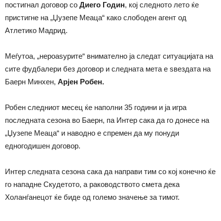
постигнал договор со
Диего Годин
, кој следното лето ќе
пристигне на „Џузепе Меаца“ како слободен агент од
Атлетико Мадрид.
Меѓутоа, „нероаѕурите“ внимателно ја следат ситуацијата на
сите фудбалери без договор и следната мета е ѕвездата на
Баерн Минхен,
Арјен Робен.
Робен следниот месец ќе наполни 35 години и ја игра
последната сезона во Баерн, па Интер сака да го донесе на
„Џузепе Меаца“ и наводно е спремен да му понуди
едногодишен договор.
Интер следната сезона сака да направи тим со кој конечно ќе
го нападне Скудетото, а раководството смета дека
Холанѓанецот ќе биде од големо значење за тимот.