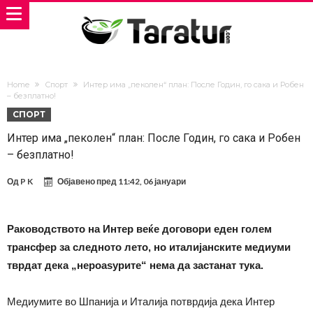
Home
Спорт
Интер има „пеколен“ план: После Годин, го сака и Робен
– безплатно!
СПОРТ
Интер има „пеколен“ план: После Годин, го сака и Робен
– безплатно!
Од
P K
Објавено пред
11:42, 06 јануари
Раководството на Интер веќе договори еден голем
трансфер за следното лето, но италијанските медиуми
тврдат дека „нероаѕурите“ нема да застанат тука.
Медиумите во Шпанија и Италија потврдија дека Интер