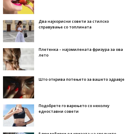
Два најкорисни совети за стилско
справување со топлината
Плетенка – најомилената фризура за ова
лето
Што открива потењето за вашето здравје
Подобрете го варењето со неколку
едноставни совети
5 придобивки од кризата на средните