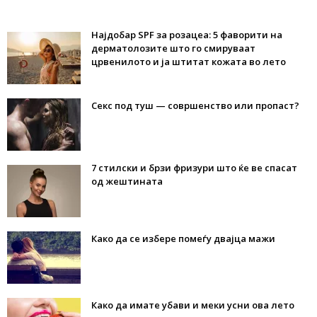
Најдобар SPF за розацеа: 5 фаворити на
дерматолозите што го смируваат
црвенилото и ја штитат кожата во лето
Секс под туш — совршенство или пропаст?
7 стилски и брзи фризури што ќе ве спасат
од жештината
Како да се избере помеѓу двајца мажи
Како да имате убави и меки усни ова лето