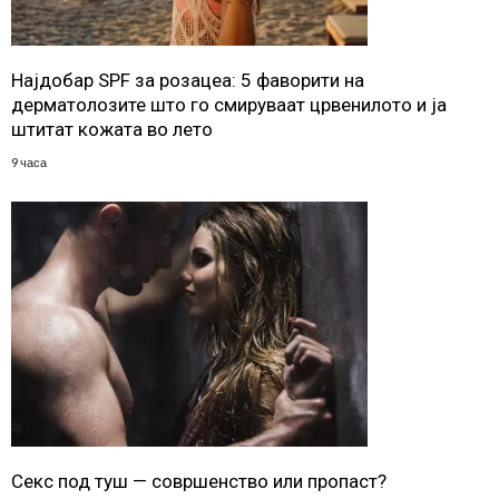
Најдобар SPF за розацеа: 5 фаворити на
дерматолозите што го смируваат црвенилото и ја
штитат кожата во лето
9 часа
Секс под туш — совршенство или пропаст?