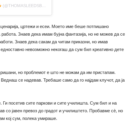
(@THOMASLEEDSBOOKS)
 сценарија, цртежи и есеи. Моето име беше потпишано
 работа. Знаев дека имам бујна фантазија, но не можев да се
работи. Знаев дека сакам да читам приказни, но имав
 едноставно невозможно некогаш да сум бил креативно дете
бришани, но проблемот е што не можам да им пристапам.
Веднаш се надевав. Требаше само да го најдам клучот, да ја
. Ги посетив сите паркови и сите училишта. Сум бил и на
ав со јавен превоз до градот и училиштето. Пробавме сè, но
ам кој сум, полека умираше.