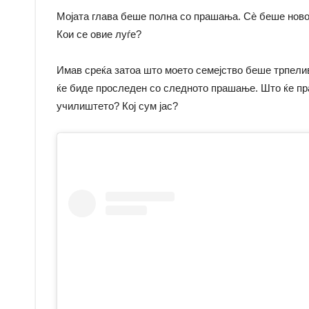
Мојата глава беше полна со прашања. Сè беше ново
Кои се овие луѓе?
Имав среќа затоа што моето семејство беше трпели
ќе биде проследен со следното прашање. Што ќе пра
училиштето? Кој сум јас?