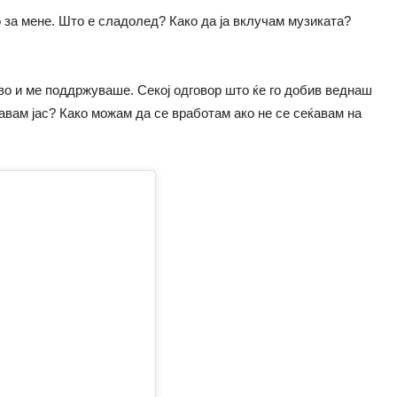
 за мене. Што е сладолед? Како да ја вклучам музиката?
во и ме поддржуваше. Секој одговор што ќе го добив веднаш
вам јас? Како можам да се вработам ако не се сеќавам на