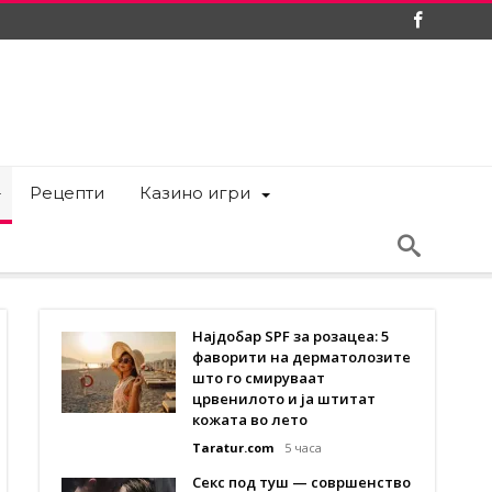
Рецепти
Казино игри
Најдобар SPF за розацеа: 5
фаворити на дерматолозите
што го смируваат
црвенилото и ја штитат
кожата во лето
Taratur.com
5 часа
Секс под туш — совршенство