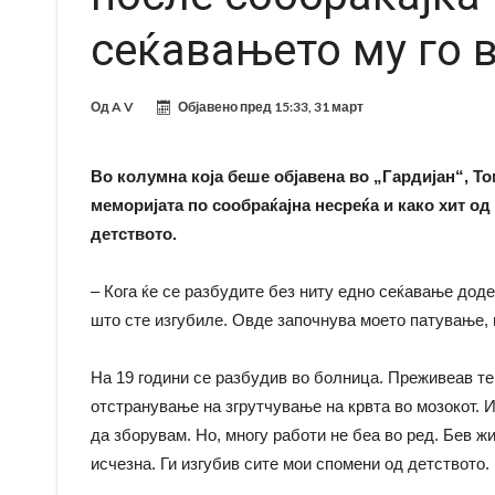
сеќавањето му го 
Од
A V
Објавено пред
15:33, 31 март
Во колумна која беше објавена во „Гардијан“, Т
меморијата по сообраќајна несреќа и како хит од
детството.
– Кога ќе се разбудите без ниту едно сеќавање доде
што сте изгубиле. Овде започнува моето патување, 
На 19 години се разбудив во болница. Преживеав те
отстранување на згрутчување на крвта во мозокот. И
да зборувам. Но, многу работи не беа во ред. Бев жив
исчезна. Ги изгубив сите мои спомени од детството.