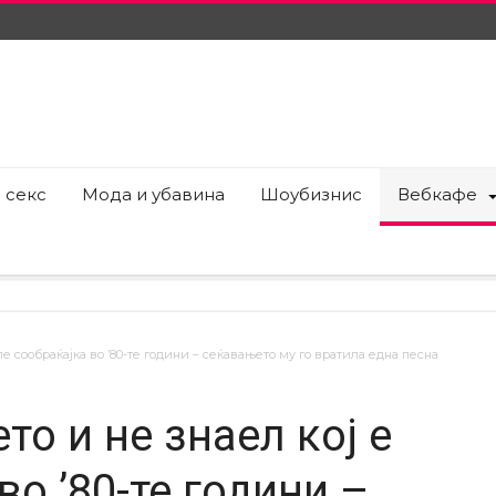
 секс
Мода и убавина
Шоубизнис
Вебкафе
ле сообраќајка во ’80-те години – сеќавањето му го вратила една песна
то и не знаел кој е
во ’80-те години –