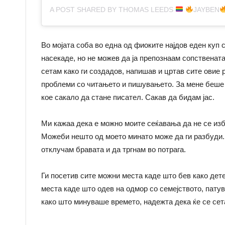
A POST SHARED BY THOMAS LEEDS
JAYBEN
Во мојата соба во една од фиоките најдов еден куп
насекаде, но не можев да ја препознаам сопствената
сетам како ги создадов, напишав и цртав сите овие 
проблеми со читањето и пишувањето. За мене беше
кое сакало да стане писател. Сакав да бидам јас.
Ми кажаа дека е можно моите сеќавања да не се из
Можеби нешто од моето минато може да ги разбуди. 
отклучам бравата и да тргнам во потрага.
Ги посетив сите можни места каде што бев како дете
места каде што одев на одмор со семејството, патув
како што минуваше времето, надежта дека ќе се сет