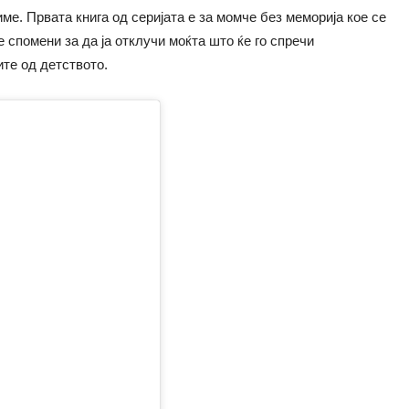
име. Првата книга од серијата е за момче без меморија кое се
е спомени за да ја отклучи моќта што ќе го спречи
ите од детството.