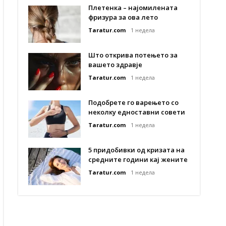
Плетенка – најомилената
фризура за ова лето
Taratur.com
1 недела
Што открива потењето за
вашето здравје
Taratur.com
1 недела
Подобрете го варењето со
неколку едноставни совети
Taratur.com
1 недела
5 придобивки од кризата на
средните години кај жените
Taratur.com
1 недела