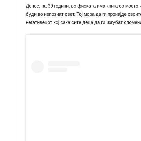
Денес, на 39 години, во фиоката има книга со моето 
буди во непознат свет. Тој мора да ги пронајде своит
негативецот кој сака сите деца да ги изгубат спомен