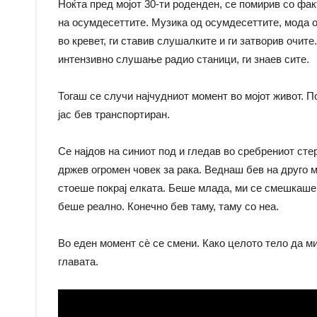
Ноќта пред мојот 30-ти роденден, се помирив со фа
на осумдесеттите. Музика од осумдесеттите, мода 
во кревет, ги ставив слушалките и ги затворив очит
интензивно слушање радио станици, ги знаев сите.
Тогаш се случи најчудниот момент во мојот живот. П
јас бев транспортиран.
Се најдов на синиот под и гледав во сребрениот сте
држев огромен човек за рака. Веднаш бев на друго м
стоеше покрај елката. Беше млада, ми се смешкаше 
беше реално. Конечно бев таму, таму со неа.
Во еден момент сѐ се смени. Како целото тело да м
главата.