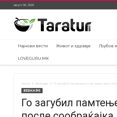
август 06, 2026
Најнови вести
Живот и здравје
Љубов и
LOVEGURU.MK
Home
Вебкафе
Го загубил памтењето и не знаел кој е пос
ВЕБКАФЕ
Го загубил памтење
после сообраќајка 