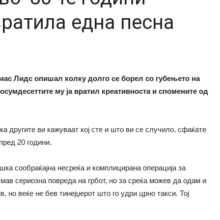
вратила една песна
омас Лидс опишал колку долго се борел со губењето на
 осумдесеттите му ја вратил креативноста и спомените од
ка другите ви кажуваат кој сте и што ви се случило, сфаќате
пред 20 години.
шка сообраќајна несреќа и комплицирана операција за
мав сериозна повреда на грбот, но за среќа можев да одам и
, но веќе не бев тинејџерот што го удри црно такси. Тој