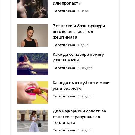
или пропаст?
Taratur.com
6 часа
7 стилски и брзи фризури
што ќе ве спасат од
жештината
Taratur.com
6 дена
Како да се избере помеѓу
двајца мажи
Taratur.com
1 недела
Како да имате убави и меки
усни ова лето
Taratur.com
1 недела
Два најкорисни совети за
стилско справување со
топлината
Taratur.com
1 недела