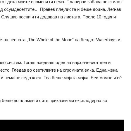
ктот дека моите спомени ги нема. Планирав забава во стилот
од осумдесеттите… Правев плејлиста и беше доцна. Легнав
е. Слушав песни и ги додавав на листата. После 10 години
очна песната „The Whole of the Moon“ на бендот Waterboys и
рео систем. Тогаш наеднаш одев на најсончевиот ден и
есто. Гледав во светилките на огромната елка. Една жена
и немаше седа коса. Тоа беше мојата мајка. Бев момче и сѐ
и беше во пламен и сите приказни ми експлодираа во