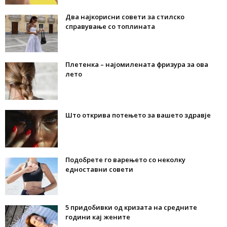
Два најкорисни совети за стилско
справување со топлината
Плетенка – најомилената фризура за ова
лето
Што открива потењето за вашето здравје
Подобрете го варењето со неколку
едноставни совети
5 придобивки од кризата на средните
години кај жените