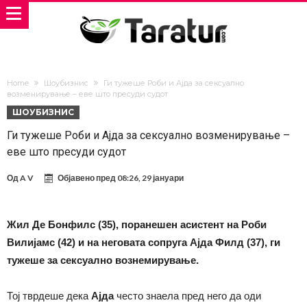
Home
Шоубизнис
Ги тужеше Роби и Ајда за сексуално
возменирување – еве што пресуди судот
ШОУБИЗНИС
Ги тужеше Роби и Ајда за сексуално возменирување –
еве што пресуди судот
Од
A V
Објавено пред
08:26, 29 јануари
Жил Де Бонфилс (35), поранешен асистент на Роби
Вилијамс (42) и на неговата сопруга Ајда Филд (37), ги
тужеше за сексуално вознемирување.
Тој тврдеше дека
Ајда
често знаела пред него да оди