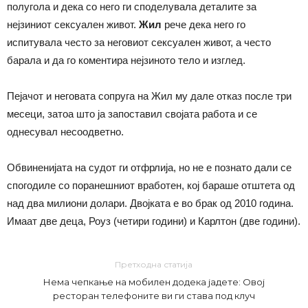
полугола и дека со него ги споделувала деталите за
нејзиниот сексуален живот.
Жил
рече дека него го
испитувала често за неговиот сексуален живот, а често
барала и да го коментира нејзиното тело и изглед.
Пејачот и неговата сопруга на Жил му дале отказ после три
месеци, затоа што ја запоставил својата работа и се
однесувал несоодветно.
Обвиненијата на судот ги отфрлија, но не е познато дали се
спогодиле со поранешниот вработен, кој бараше отштета од
над два милиони долари. Двојката е во брак од 2010 година.
Имаат две деца, Роуз (четири години) и Карлтон (две години).
Претходна статија
Нема чепкање на мобилен додека јадете: Овој
ресторан телефоните ви ги става под клуч