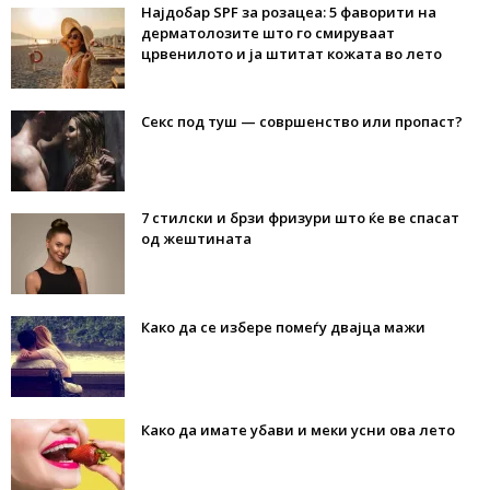
Најдобар SPF за розацеа: 5 фаворити на
дерматолозите што го смируваат
црвенилото и ја штитат кожата во лето
Секс под туш — совршенство или пропаст?
7 стилски и брзи фризури што ќе ве спасат
од жештината
Како да се избере помеѓу двајца мажи
Како да имате убави и меки усни ова лето