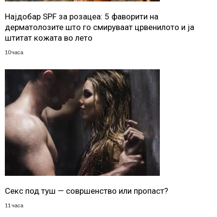
Најдобар SPF за розацеа: 5 фаворити на
дерматолозите што го смируваат црвенилото и ја
штитат кожата во лето
10 часа
Секс под туш — совршенство или пропаст?
11 часа