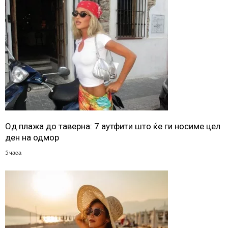
Од плажа до таверна: 7 аутфити што ќе ги носиме цел
ден на одмор
5 часа