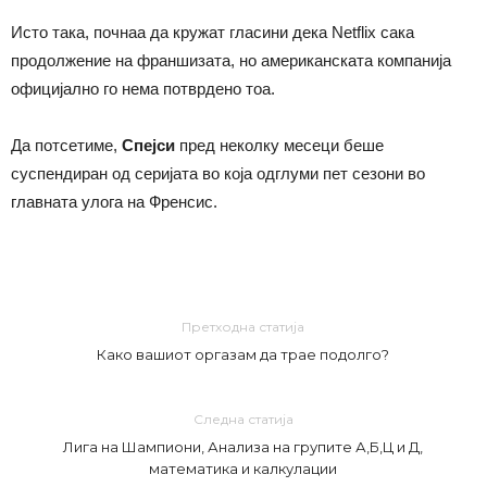
Исто така, почнаа да кружат гласини дека Netflix сака
продолжение на франшизата, но американската компанија
официјално го нема потврдено тоа.
Да потсетиме,
Спејси
пред неколку месеци беше
суспендиран од серијата во која одглуми пет сезони во
главната улога на Френсис.
Претходна статија
Како вашиот оргазам да трае подолго?
Следна статија
Лига на Шампиони, Анализа на групите А,Б,Ц и Д,
математика и калкулации