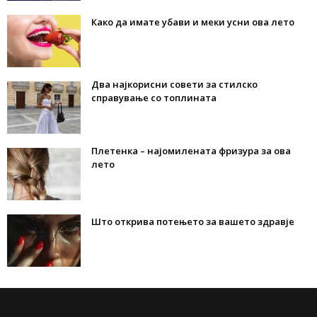
Како да имате убави и меки усни ова лето
Два најкорисни совети за стилско
справување со топлината
Плетенка – најомилената фризура за ова
лето
Што открива потењето за вашето здравје