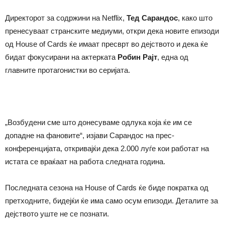
Директорот за содржини на Netflix,
Тед Сарандос
, како што
пренесуваат странските медиуми, откри дека новите епизоди
од House of Cards ќе имаат пресврт во дејството и дека ќе
бидат фокусирани на актерката
Робин Рајт
, една од
главните протагонистки во серијата.
„Возбудени сме што донесуваме одлука која ќе им се
допадне на фановите“, изјави Сарандос на прес-
конференцијата, откривајќи дека 2.000 луѓе кои работат на
истата се враќаат на работа следната година.
Последната сезона на House of Cards ќе биде пократка од
претходните, бидејќи ќе има само осум епизоди. Деталите за
дејството уште не се познати.