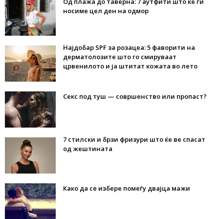
Од плажа до таверна: 7 аутфити што ќе ги
носиме цел ден на одмор
Најдобар SPF за розацеа: 5 фаворити на
дерматолозите што го смируваат
црвенилото и ја штитат кожата во лето
Секс под туш — совршенство или пропаст?
7 стилски и брзи фризури што ќе ве спасат
од жештината
Како да се избере помеѓу двајца мажи