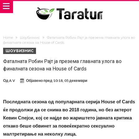
Home
Шоубизнис
Фаталната Робин Рајт ја презема главната улога во
финалната сезона на House of Cards
ШОУБИЗНИС
Фаталната Робин Рајт ја презема главната улога во
финалната сезона на House of Cards
Од
A V
Објавено пред
10:18, 05 декември
Последната сезона од популарната серија House of Cards
ќе продолжи да се снима во 2018 година, но без актерот
Кевин Спејси, кој се најде во жариштето јавната критика
откако беше обвинет за повеќекратно сексуално
малтретирање на неколку лица.