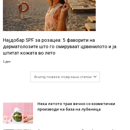
Најдобар SPF за розацеа: 5 фаворити на
дерматолозите што го смируваат црвенилото и ја
штитат кожата во лето
1 ден
Вчитај повеќе поврзани статии
Нека летото трае вечно со козметички
производи на база на лубеница