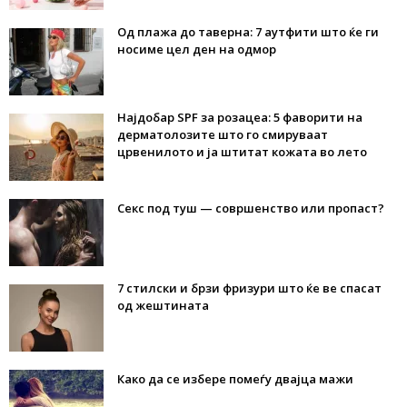
Од плажа до таверна: 7 аутфити што ќе ги
носиме цел ден на одмор
Најдобар SPF за розацеа: 5 фаворити на
дерматолозите што го смируваат
црвенилото и ја штитат кожата во лето
Секс под туш — совршенство или пропаст?
7 стилски и брзи фризури што ќе ве спасат
од жештината
Како да се избере помеѓу двајца мажи