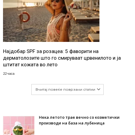
Најдобар SPF за розацеа: 5 фаворити на
дерматолозите што го смируваат црвенилото и ја
штитат кожата во лето
22 часа
Вчитај повеќе поврзани статии
Нека летото трае вечно со козметички
производи на база на лубеница