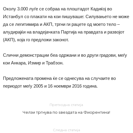
Околу 3.000 луѓе се собраа на плоштадот Кадиќој во
Истанбул со плакати на кои пишуваше: Силувањето не може
да се легитимира и АКП, тргни ги рацете од моето тело –
алудирајќи на владејачката Партија на правдата и развојот
(АКП), која го предложи законот.
Слични демонстрации беа одржани и во други градови, меѓу
кои Анкара, Измир и Трабзон.
Предложената промена ќе се однесува на случаите во
периодот меѓу 2005 и 16 ноември 2016 година.
Претходна статија
Челзи тргнува по ѕвездата на Фиорентина!
Следна статија