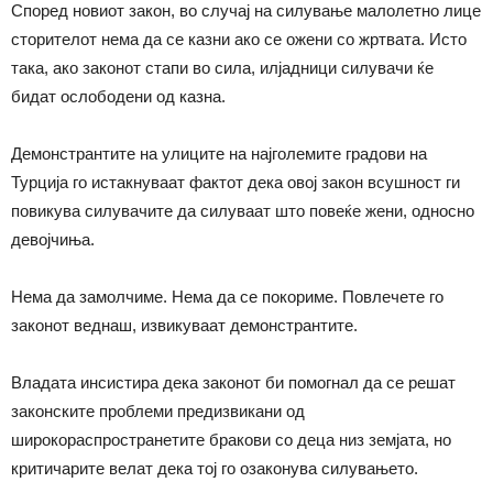
Според новиот закон, во случај на силување малолетно лице
сторителот нема да се казни ако се ожени со жртвата. Исто
така, ако законот стапи во сила, илјадници силувачи ќе
бидат ослободени од казна.
Демонстрантите на улиците на најголемите градови на
Турција го истакнуваат фактот дека овој закон всушност ги
повикува силувачите да силуваат што повеќе жени, односно
девојчиња.
Нема да замолчиме. Нема да се покориме. Повлечете го
законот веднаш, извикуваат демонстрантите.
Владата инсистира дека законот би помогнал да се решат
законските проблеми предизвикани од
широкораспространетите бракови со деца низ земјата, но
критичарите велат дека тој го озаконува силувањето.