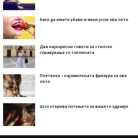
Како да имате убави и меки усни ова лето
Два најкорисни совети за стилско
справување со топлината
Плетенка – најомилената фризура за ова
лето
Што открива потењето за вашето здравје