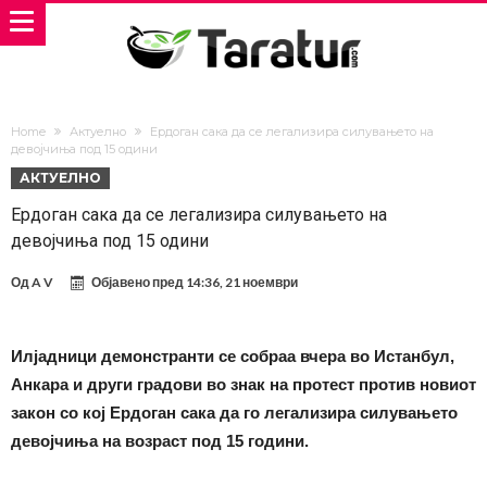
Home
Актуелно
Ердоган сака да се легализира силувањето на
девојчиња под 15 одини
АКТУЕЛНО
Ердоган сака да се легализира силувањето на
девојчиња под 15 одини
Од
A V
Објавено пред
14:36, 21 ноември
Илјадници демонстранти се собраа вчера во Истанбул,
Анкара и други градови во знак на протест против новиот
закон со кој Ердоган сака да го легализира силувањето
девојчиња на возраст под 15 години.