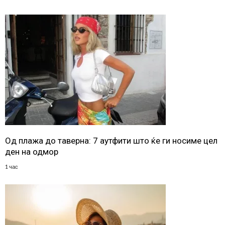
Од плажа до таверна: 7 аутфити што ќе ги носиме цел
ден на одмор
1 час