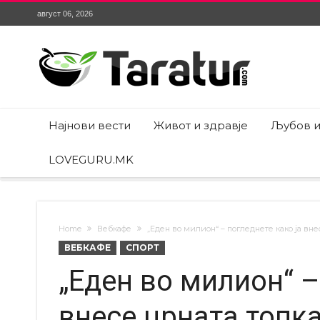
август 06, 2026
Најнови вести
Живот и здравје
Љубов и
LOVEGURU.MK
Home
Вебкафе
„Еден во милион“ – погледнете како ја вне
ВЕБКАФЕ
СПОРТ
„Еден во милион“ –
внесе црната топка