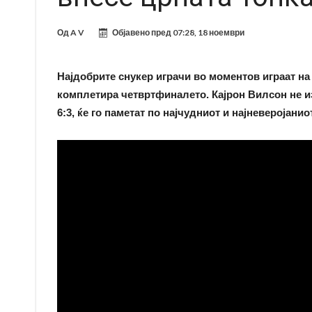
Од
A V
Објавено пред
07:28, 18 ноември
Најдобрите снукер играчи во моментов играат на
комплетира четвртфиналето. Кајрон Вилсон не из
6:3, ќе го паметат по најчудниот и најневеројанио