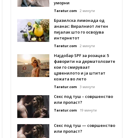
уморни
Taratur.com
2 минути
Бразилска лимонада од
ананас: Виралниот летен
пијалак што го освојува
интернетот
Taratur.com
2 минути
Најдобар SPF за розацеа: 5
фаворити на дерматолозите
кои го смируваат
црвенилото и ја штитат
кожата во лето
Taratur.com
3 минути
Секс под туш – совршенство
или пропаст?
Taratur.com
19 минути
Секс под туш — совршенство
или пропаст?