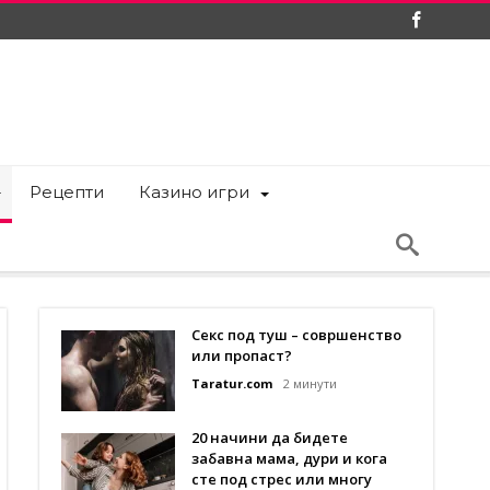
Рецепти
Казино игри
Секс под туш – совршенство
или пропаст?
Taratur.com
2 минути
20 начини да бидете
забавна мама, дури и кога
сте под стрес или многу