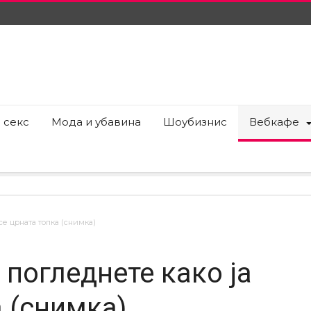
 секс
Мода и убавина
Шоубизнис
Вебкафе
се црната топка (снимка)
 погледнете како ја
 (снимка)