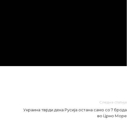
Следна статија
Украина тврди дека Русија остана само со 7 брода
во Црно Море