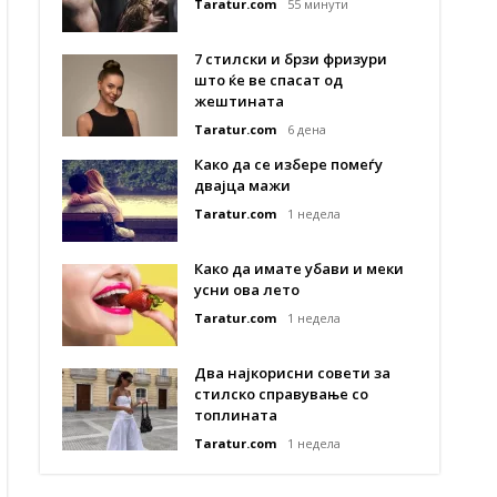
Taratur.com
55 минути
7 стилски и брзи фризури
што ќе ве спасат од
жештината
Taratur.com
6 дена
Како да се избере помеѓу
двајца мажи
Taratur.com
1 недела
Како да имате убави и меки
усни ова лето
Taratur.com
1 недела
Два најкорисни совети за
стилско справување со
топлината
Taratur.com
1 недела