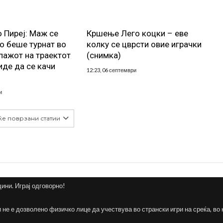
о Пиреј: Маж се
Кршење Лего коцки – еве
о беше турнат во
колку се цврсти овие играчки
пажот на траектот
(снимка)
иде да се качи
12:23, 06 септември
и
ќе поврзани статии
дини. Играј одговорно!
и не е дозволено физичко лице да учествува во странски игри на среќа, во 