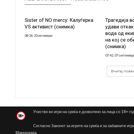
Sister of NO mercy: Калуѓерка
Трагедија в
VS активист (снимка)
удави откак
вода од еки
08:36, 20 октомври
на кој се об
(снимка)
07:42, 07 септемвр
Вчитај пове
Учество во игри на среќа е дозволено за лица со 18+ го
Согласно Законот за игрите на среќа и за забавните игр
Македонија.