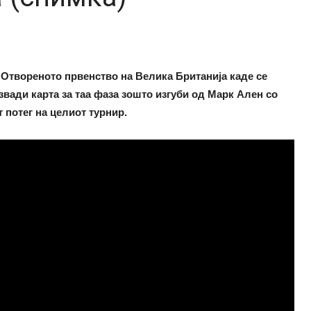
 Отвореното првенство на Велика Британија каде се
вади карта за таа фаза зошто изгуби од Марк Ален со
т потег на целиот турнир.