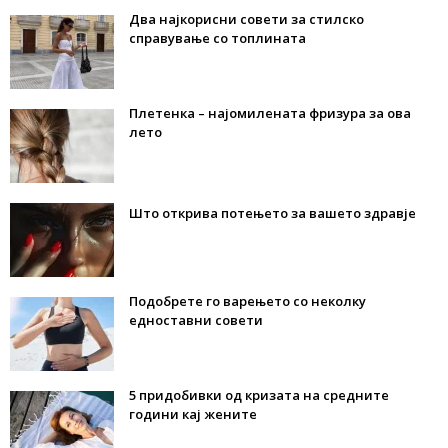
Два најкорисни совети за стилско
справување со топлината
Плетенка – најомилената фризура за ова
лето
Што открива потењето за вашето здравје
Подобрете го варењето со неколку
едноставни совети
5 придобивки од кризата на средните
години кај жените