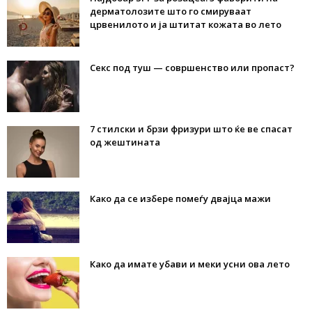
дерматолозите што го смируваат
црвенилото и ја штитат кожата во лето
Секс под туш — совршенство или пропаст?
7 стилски и брзи фризури што ќе ве спасат
од жештината
Како да се избере помеѓу двајца мажи
Како да имате убави и меки усни ова лето