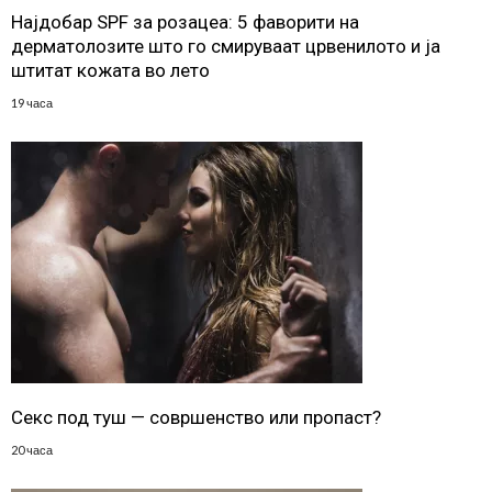
Најдобар SPF за розацеа: 5 фаворити на
дерматолозите што го смируваат црвенилото и ја
штитат кожата во лето
19 часа
Секс под туш — совршенство или пропаст?
20 часа