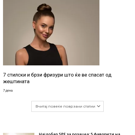
7 стилски и брзи фризури што ќе ве спасат од
жештината
7 дена
Вчитај повеќе поврзани статии
Најдобар SPF за розацеа: 5 фаворити на