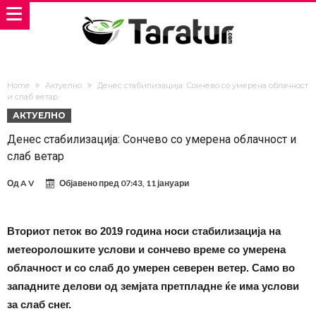
Home
Актуелно
Денес стабилизација: Сончево со умерена облачност
и слаб ветар
АКТУЕЛНО
Денес стабилизација: Сончево со умерена облачност и
слаб ветар
Од
A V
Објавено пред
07:43, 11 јануари
Вториот петок во 2019 година носи стабилизација на
метеоролошките услови и сончево време со умерена
облачност и со слаб до умерен северен ветер. Само во
западните делови од земјата претпладне ќе има услови
за слаб снег.