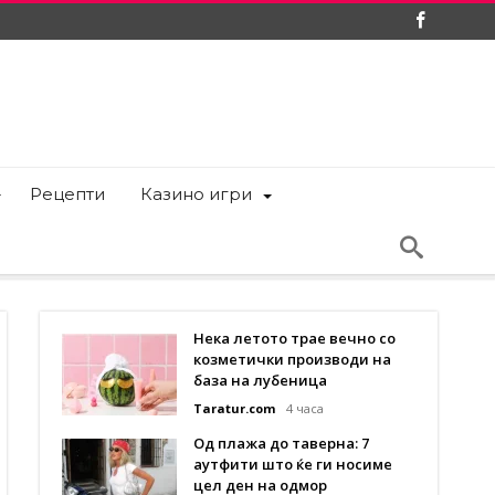
Рецепти
Казино игри
Нека летото трае вечно со
козметички производи на
база на лубеница
Taratur.com
4 часа
Од плажа до таверна: 7
аутфити што ќе ги носиме
цел ден на одмор