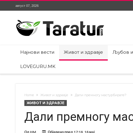
август 07, 2026
Најнови вести
Живот и здравје
Љубов и
LOVEGURU.MK
Home
Живот и здравје
Дали премногу мастурбирате?
ЖИВОТ И ЗДРАВЈЕ
Дали премногу мас
Од
HM
Објавено пред
17:18, 18 мај