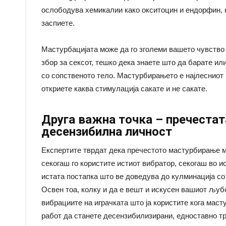
ослободува хемикалии како окситоцин и ендорфин, к
заспиете.
Мастурбацијата може да го зголеми вашето чувство 
збор за сексот, тешко дека знаете што да барате и
со сопственото тело. Мастурбирањето е најлесниот 
откриете каква стимулација сакате и не сакате.
Друга важна точка – пречестат
десензибилна личност
Експертите тврдат дека пречестото мастурбирање м
секогаш го користите истиот вибратор, секогаш во ис
истата постапка што ве доведува до кулминација со п
Освен тоа, колку и да е вешт и искусен вашиот љубо
вибрациите на играчката што ја користите кога масту
работ да станете десензибилизирани, едноставно тр