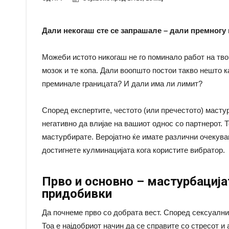
Дали некогаш сте се запрашале – дали премногу
Можеби истото никогаш не го поминало работ на твои
мозок и те копа. Дали воопшто постои такво нешто к
преминале границата? И дали има ли лимит?
Според експертите, честото (или пречестото) масту
негативно да влијае на вашиот однос со партнерот. 
мастурбирате. Веројатно ќе имате различни очекувањ
достигнете кулминацијата кога користите вибратор.
Прво и основно – мастурбација
придобивки
Да почнеме прво со добрата вест. Според сексуални
Тоа е најдобриот начин да се справите со стресот и