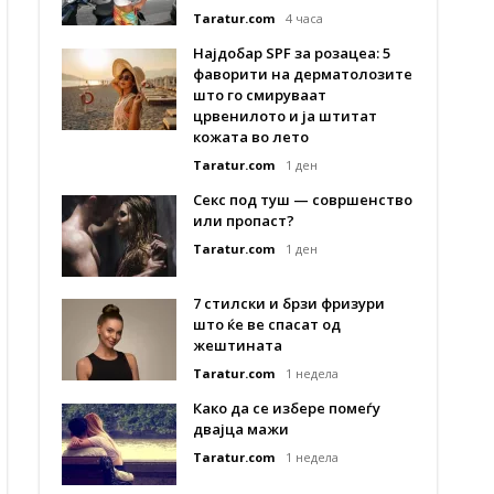
Taratur.com
4 часа
Најдобар SPF за розацеа: 5
фаворити на дерматолозите
што го смируваат
црвенилото и ја штитат
кожата во лето
Taratur.com
1 ден
Секс под туш — совршенство
или пропаст?
Taratur.com
1 ден
7 стилски и брзи фризури
што ќе ве спасат од
жештината
Taratur.com
1 недела
Како да се избере помеѓу
двајца мажи
Taratur.com
1 недела