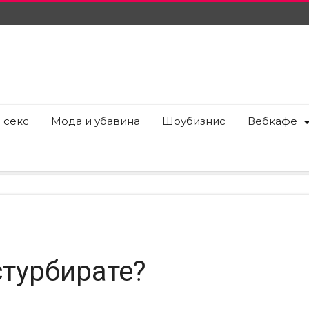
 секс
Мода и убавина
Шоубизнис
Вебкафе
турбирате?