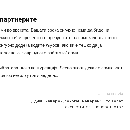
 партнерите
ми во врската. Вашата врска сигурно нема да биде на
олжности“ и пречесто се препуштате на самозадоволството.
игурно додека водите љубов, ако ви е тешко да ја
полесно ја „завршувате работата“ сами.
вибраторот како конкуренција. Лесно знаат дека се сомневаат
братор неколку пати неделно.
Следна статија
„Еднаш неверен, секогаш неверен“ Што велат
експертите за неверството?