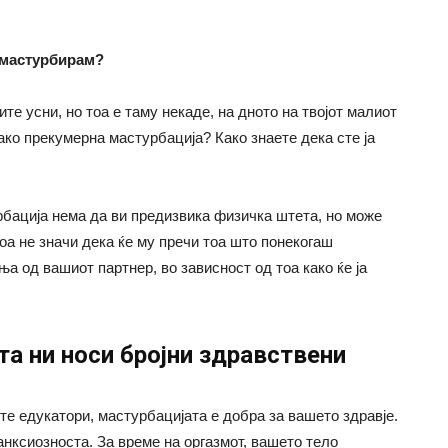
 мастурбирам?
те усни, но тоа е таму некаде, на дното на твојот малиот
ако прекумерна мастурбација? Како знаете дека сте ја
рбација нема да ви предизвика физичка штета, но може
Тоа не значи дека ќе му пречи тоа што понекогаш
а од вашиот партнер, во зависност од тоа како ќе ја
та ни носи бројни здравствени
те едукатори, мастурбацијата е добра за вашето здравје.
 анксиозноста. За време на оргазмот, вашето тело