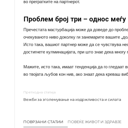
во прегратките на партнерот.
Проблем број три – однос меѓу
Пречестата мастурбација може да доведе до пробле
очекуваното ниво доколку ги занемарите вашите „д
Исто така, вашиот партнер може да се чувствува нес
достигнете кулминацијата, при што знае дека многу 
Мажите, исто така, имаат тенденција да го гледаат 
во твојата љубов кон нив, ако знаат дека креваш ви
Претходна статија
Вежби за зголемување на издржливоста и силата
ПОВРЗАНИ СТАТИИ
ПОВЕЌЕ ЖИВОТ И ЗДРАВЈЕ