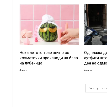
Нека летото трае вечно со
Од плажа до
козметички производи на база
аутфити што
на лубеница
ден на одм
4 часа
4 часа
Вчитај пове