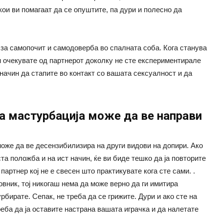
ои ви помагаат да се опуштите, па дури и полесно да
за самопочит и самодоверба во спалната соба. Кога станува
ли очекувате од партнерот доколку не сте експериментирале
начин да стапите во контакт со вашата сексуалност и да
а мастурбација може да ве направи
оже да ве десензибилизира на други видови на допири. Ако
та положба и на ист начин, ќе ви биде тешко да ја повторите
артнер кој не е свесен што практикувате кога сте сами. .
вник, тој никогаш нема да може верно да ги имитира
рбирате. Сепак, не треба да се грижите. Дури и ако сте на
еба да ја оставите настрана вашата играчка и да налетате