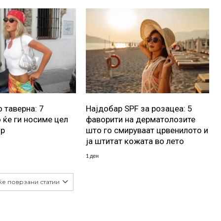
 таверна: 7
Најдобар SPF за розацеа: 5
 ќе ги носиме цел
фаворити на дерматолозите
ор
што го смируваат црвенилото и
ја штитат кожата во лето
1 ден
ќе поврзани статии