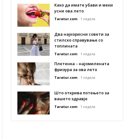
Како да имате убави и меки
усни ова лето
Taratur.com
1 недела
Два најкорисни совети за
стилско справување со
топлината
Taratur.com
1 недела
Плетенка – најомилената
фризура за ова лето
Taratur.com
1 недела
Што открива потењето за
вашето здравје
Taratur.com
1 недела