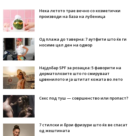
Нека летото трае вечно со козметички
производи на база на лубеница
Од плажа до таверна: 7 аутфити што ќе ги
носиме цел ден на одмор
Најдобар SPF за розацеа: 5 фаворити на
дерматолозите што го смируваат
црвенилото и ја штитат кожата во лето
Секс под туш — совршенство или пропаст?
7 стилски и брзи фризури што ќе ве спасат
од жештината