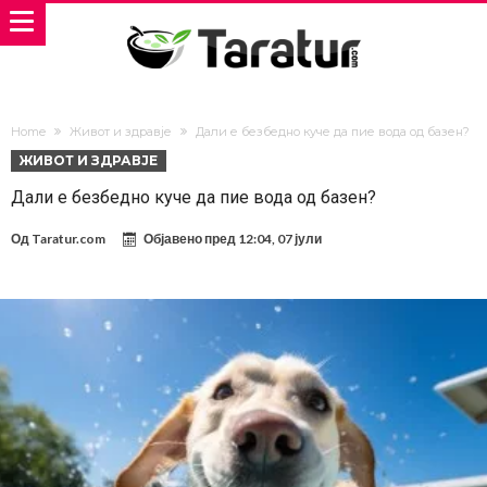
Home
Живот и здравје
Дали е безбедно куче да пие вода од базен?
ЖИВОТ И ЗДРАВЈЕ
Дали е безбедно куче да пие вода од базен?
Од
Taratur.com
Објавено пред
12:04, 07 јули