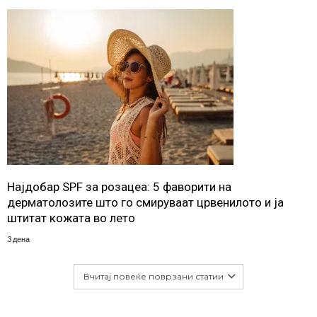
Најдобар SPF за розацеа: 5 фаворити на
дерматолозите што го смируваат црвенилото и ја
штитат кожата во лето
3 дена
Вчитај повеќе поврзани статии