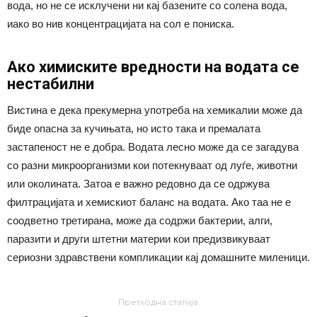
вода, но не се исклучени ни кај базените со солена вода,
иако во нив концентрацијата на сол е пониска.
Ако химиските вредности на водата се
нестабилни
Вистина е дека прекумерна употреба на хемикалии може да
биде опасна за кучињата, но исто така и премалата
застапеност не е добра. Водата лесно може да се загадува
со разни микроорганизми кои потекнуваат од луѓе, животни
или околината. Затоа е важно редовно да се одржува
филтрацијата и хемискиот баланс на водата. Ако таа не е
соодветно третирана, може да содржи бактерии, алги,
паразити и други штетни материи кои предизвикуваат
сериозни здравствени компликации кај домашните миленици.
Претходна статија