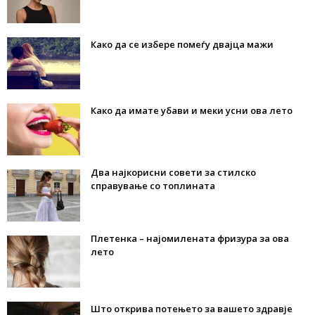
Како да се избере помеѓу двајца мажи
Како да имате убави и меки усни ова лето
Два најкорисни совети за стилско
справување со топлината
Плетенка – најомилената фризура за ова
лето
Што открива потењето за вашето здравје