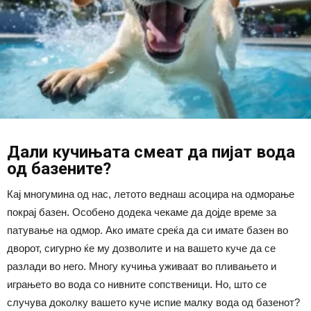
Дали кучињата смеат да пијат вода
од базените?
Кај многумина од нас, летото веднаш асоцира на одморање
покрај базен. Особено додека чекаме да дојде време за
патување на одмор. Ако имате среќа да си имате базен во
дворот, сигурно ќе му дозволите и на вашето куче да се
разлади во него. Многу кучиња уживаат во пливањето и
играњето во вода со нивните сопственици. Но, што се
случува доколку вашето куче испие малку вода од базенот?