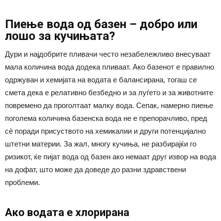
Пиење вода од базен – добро или
лошо за кучињата?
Дури и најдобрите пливачи често незабележливо внесуваат
мала количина вода додека пливаат. Ако базенот е правилно
одржуван и хемијата на водата е балансирана, тогаш се
смета дека е релативно безбедно и за луѓето и за животните
повремено да проголтаат малку вода. Сепак, намерно пиење
поголема количина базенска вода не е препорачливо, пред
сè поради присуството на хемикалии и други потенцијално
штетни материи. За жал, многу кучиња, не разбирајќи го
ризикот, ќе пијат вода од базен ако немаат друг извор на вода
на дофат, што може да доведе до разни здравствени
проблеми.
Ако водата е хлорирана