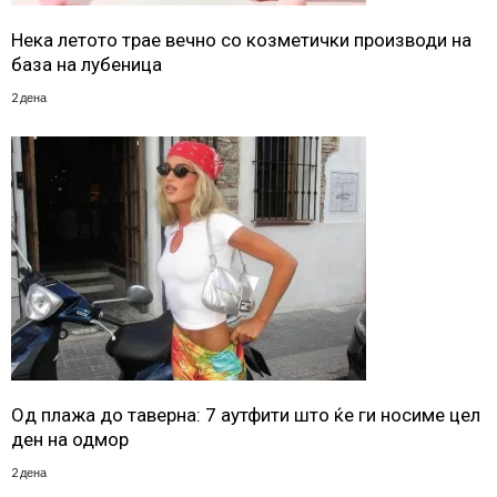
Нека летото трае вечно со козметички производи на
база на лубеница
2 дена
Од плажа до таверна: 7 аутфити што ќе ги носиме цел
ден на одмор
2 дена