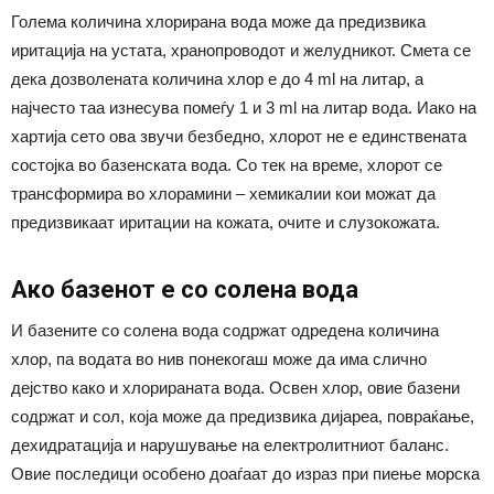
Голема количина хлорирана вода може да предизвика
иритација на устата, хранопроводот и желудникот. Смета се
дека дозволената количина хлор е до 4 ml на литар, а
најчесто таа изнесува помеѓу 1 и 3 ml на литар вода. Иако на
хартија сето ова звучи безбедно, хлорот не е единствената
состојка во базенската вода. Со тек на време, хлорот се
трансформира во хлорамини – хемикалии кои можат да
предизвикаат иритации на кожата, очите и слузокожата.
Ако базенот е со солена вода
И базените со солена вода содржат одредена количина
хлор, па водата во нив понекогаш може да има слично
дејство како и хлорираната вода. Освен хлор, овие базени
содржат и сол, која може да предизвика дијареа, повраќање,
дехидратација и нарушување на електролитниот баланс.
Овие последици особено доаѓаат до израз при пиење морска