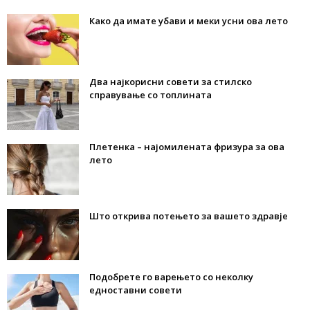
Како да имате убави и меки усни ова лето
Два најкорисни совети за стилско
справување со топлината
Плетенка – најомилената фризура за ова
лето
Што открива потењето за вашето здравје
Подобрете го варењето со неколку
едноставни совети