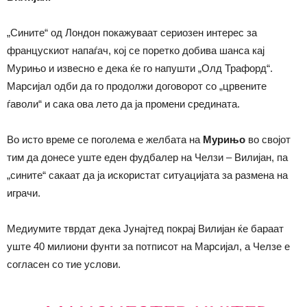
„Сините“ од Лондон покажуваат сериозен интерес за
францускиот напаѓач, кој се поретко добива шанса кај
Мурињо и извесно е дека ќе го напушти „Олд Трафорд“.
Марсијал одби да го продолжи договорот со „црвените
ѓаволи“ и сака ова лето да ја промени средината.
Во исто време се поголема е желбата на
Мурињо
во својот
тим да донесе уште еден фудбалер на Челзи – Вилијан, па
„сините“ сакаат да ја искористат ситуацијата за размена на
играчи.
Медиумите тврдат дека Јунајтед покрај Вилијан ќе бараат
уште 40 милиони фунти за потписот на Марсијал, а Челзе е
согласен со тие услови.