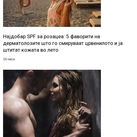
Најдобар SPF за розацеа: 5 фаворити на
дерматолозите што го смируваат црвенилото и ја
штитат кожата во лето
16 часа