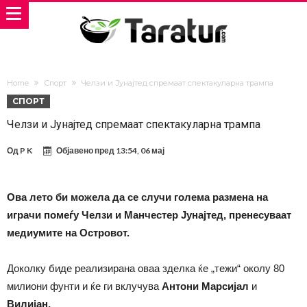
Home
Спорт
Челзи и Јунајтед спремаат спектакуларна трампа
СПОРТ
Челзи и Јунајтед спремаат спектакуларна трампа
Од
P K
Објавено пред
13:54, 06 мај
Ова лето би можела да се случи голема размена на
играчи помеѓу Челзи и Манчестер Јунајтед, пренесуваат
медиумите на Островот.
Доколку биде реализирана оваа зделка ќе „тежи“ околу 80
милиони фунти и ќе ги вклучува
Антони Марсијал
и
Вилијан.