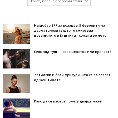
Вчитај повеќе поврзани статии
Најдобар SPF за розацеа: 5 фаворити на
дерматолозите што го смируваат
црвенилото и ја штитат кожата во лето
Секс под туш — совршенство или пропаст?
7 стилски и брзи фризури што ќе ве спасат
од жештината
Како да се избере помеѓу двајца мажи