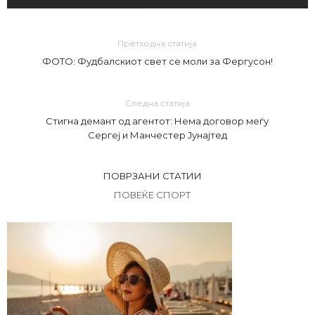
Претходна статија
ФОТО: Фудбалскиот свет се моли за Фергусон!
Следна статија
Стигна демант од агентот: Нема договор меѓу
Сергеј и Манчестер Јунајтед
ПОВРЗАНИ СТАТИИ
ПОВЕЌЕ СПОРТ