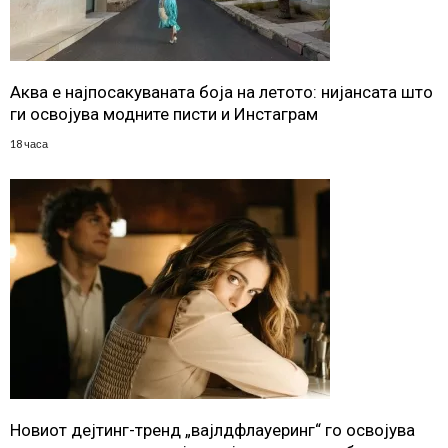
Аква е најпосакуваната боја на летото: нијансата што
ги освојува модните писти и Инстаграм
18 часа
Новиот дејтинг-тренд „вајлдфлауеринг“ го освојува