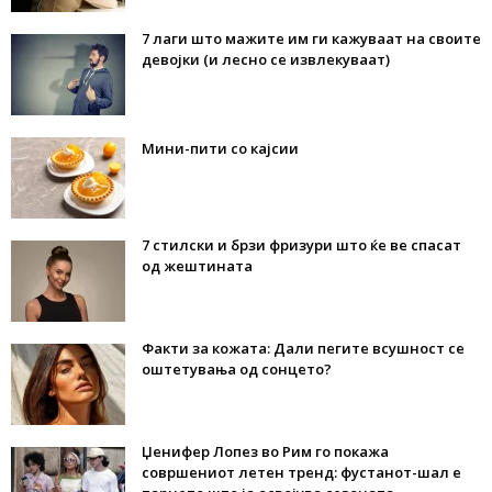
7 лаги што мажите им ги кажуваат на своите
девојки (и лесно се извлекуваат)
Мини-пити со кајсии
7 стилски и брзи фризури што ќе ве спасат
од жештината
Факти за кожата: Дали пегите всушност се
оштетувања од сонцето?
Џенифер Лопез во Рим го покажа
совршениот летен тренд: фустанот-шал е