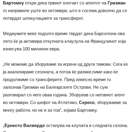
Бартомеу
откри дека првиот контакт со агентот на
Гризман
го направиле уште во октомври, што е сосема доволно да се
потврдат шпекулациите за трансферот.
Медиумите веќе подолго време тврдат дека Барселона ова
лето ќе ја активира откупната клаузула на Французинот која
изнесува 100 милиони евра.
„Не можеме да зборуваме за играчи од други тимови. Сега ќе
ја анализираме сезоната, а потоа ќе размислиме како ќе
продолжиме со трансферите. Пред извесно време го
запознав Гризман на Балеарските Острови. Не сум
разговарал со него оваа година. Зборував со неговиот агент
во октомври. Со шефот на Атлетико,
Сересо
, зборувавме за
многу работи, но не и за тоа“, изјави Бартомеу.
„
Ернесто Валверде
останува на клупата и следната сезона.