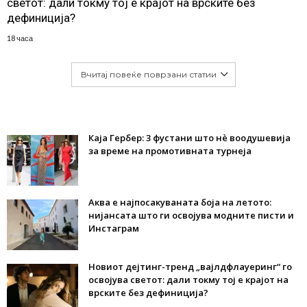
светот: дали токму тој е крајот на врските без
дефиниција?
18 часа
Вчитај повеќе поврзани статии
Каја Гербер: 3 фустани што нè воодушевија
за време на промотивната турнеја
Аква е најпосакуваната боја на летото:
нијансата што ги освојува модните писти и
Инстаграм
Новиот дејтинг-тренд „вајлдфлауеринг“ го
освојува светот: дали токму тој е крајот на
врските без дефиниција?