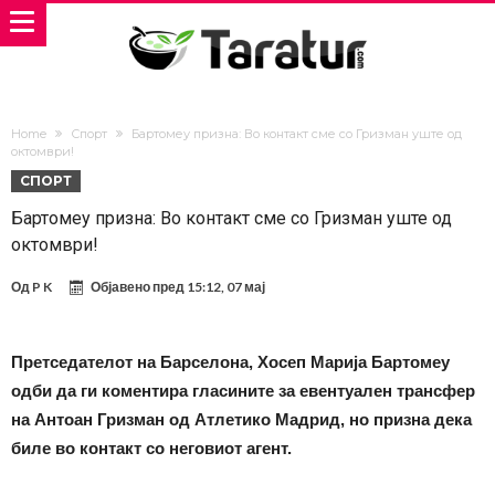
Home
Спорт
Бартомеу призна: Во контакт сме со Гризман уште од
октомври!
СПОРТ
Бартомеу призна: Во контакт сме со Гризман уште од
октомври!
Од
P K
Објавено пред
15:12, 07 мај
Претседателот на Барселона, Хосеп Марија Бартомеу
одби да ги коментира гласините за евентуален трансфер
на Антоан Гризман од Атлетико Мадрид, но призна дека
биле во контакт со неговиот агент.