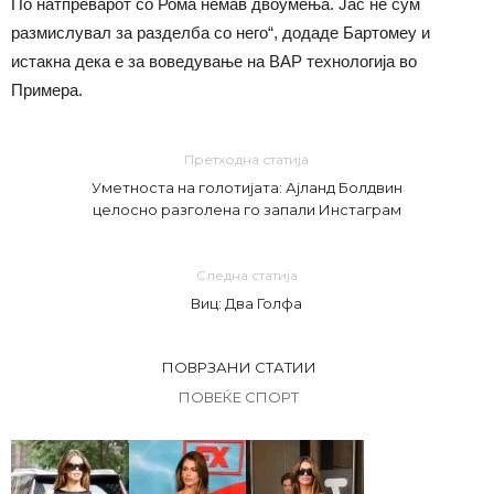
По натпреварот со Рома немав двоумења. Јас не сум
размислувал за разделба со него“, додаде Бартомеу и
истакна дека е за воведување на ВАР технологија во
Примера.
Претходна статија
Уметноста на голотијата: Ајланд Болдвин
целосно разголена го запали Инстаграм
Следна статија
Виц: Два Голфа
ПОВРЗАНИ СТАТИИ
ПОВЕЌЕ СПОРТ