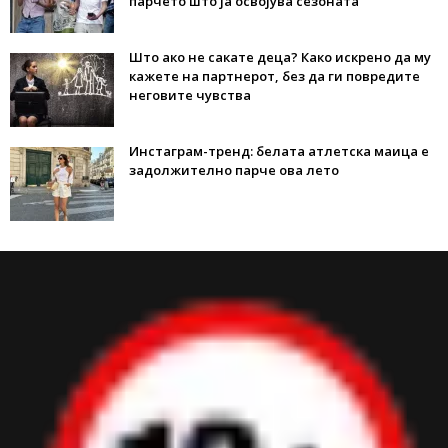
парчето што ја освојува сезоната
Што ако не сакате деца? Како искрено да му
кажете на партнерот, без да ги повредите
неговите чувства
Инстаграм-тренд: белата атлетска маица е
задолжително парче ова лето