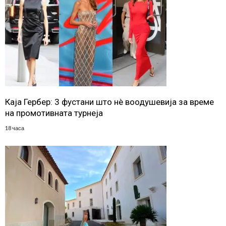
Каја Гербер: 3 фустани што нè воодушевија за време
на промотивната турнеја
18 часа