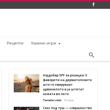
Рецепти
Казино игри
Најдобар SPF за розацеа: 5
фаворити на дерматолозите
што го смируваат
црвенилото и ја штитат
кожата во лето
Taratur.com
15 часа
Секс под туш — совршенство