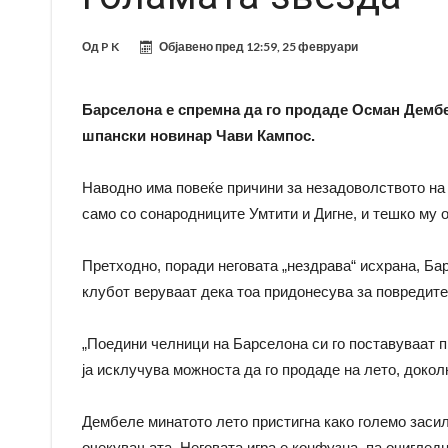
Од
P K
Објавено пред
12:59, 25 февруари
Барселона е спремна да го продаде Осман Дембе
шпански новинар Чави Кампос.
Наводно има повеќе причини за незадоволството на
само со сонародниците Умтити и Дигне, и тешко му 
Претходно, поради неговата „нездрава“ исхрана, Ба
клубот веруваат дека тоа придонесува за повредите
„Поедини челници на Барселона си го поставуваат 
ја исклучува можноста да го продаде на лето, докол
Дембеле минатото лето пристигна како големо засил
очекувањата. Неговата игра е конфузна, па очигледн