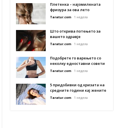
Плетенка – најомилената
фризура за ова лето
Taratur.com
1 недела
Што открива потењето за
вашето здравје
Taratur.com
1 недела
Подобрете го варењето со
неколку едноставни совети
Taratur.com
1 недела
5 придобивки од кризата на
средните години кај жените
Taratur.com
1 недела