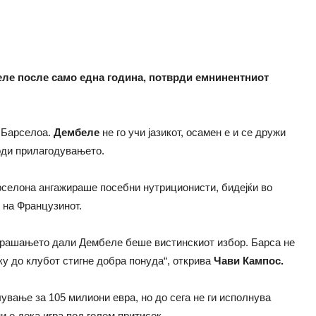
ле после само една година, потврди емнинентниот
 Барселоа.
Дембеле
не го учи јазикот, осамен е и се дружи
оди прилагодувањето.
рселона ангажираше посебни нутриционисти, бидејќи во
 на Французинот.
прашањето дали Дембеле беше вистинскиот избор. Барса не
ку до клубот стигне добра понуда“, открива
Чави Кампос.
ување за 105 милиони евра, но до сега не ги исполнува
и е дека игра под голем притисок.