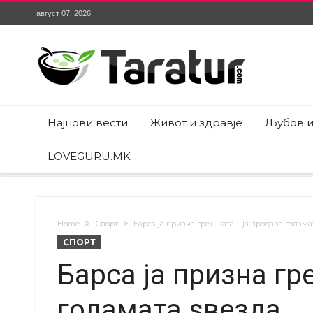
август 07, 2026
Најнови вести
Живот и здравје
Љубов и
LOVEGURU.MK
Home
Спорт
Барса ја призна грешката – ја продава голама
СПОРТ
Барса ја призна гр
голамата ѕвезда