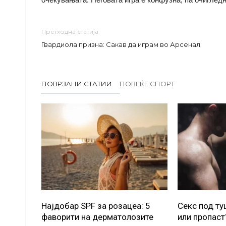
Претходна статија
Гвардиола призна: Сакав да играм во Арсенал
ПОВРЗАНИ СТАТИИ
ПОВЕЌЕ СПОРТ
Најдобар SPF за розацеа: 5
Секс под т
фаворити на дерматолозите
или пропаст