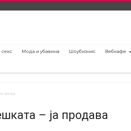
 секс
Мода и убавина
Шоубизнис
Вебкафе
та ѕвезда
ешката – ја продава