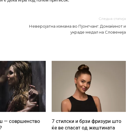
Следна статија
Неверојатна измама во Пјонгчанг: Домаќинот и
украде медал на Словенија
уш — совршенство
7 стилски и брзи фризури што
?
ќе ве спасат од жештината