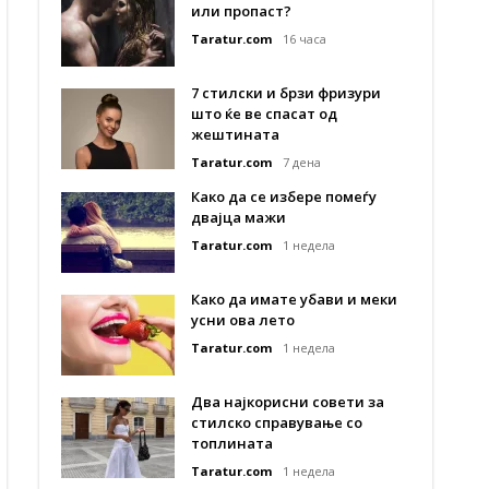
или пропаст?
Taratur.com
16 часа
7 стилски и брзи фризури
што ќе ве спасат од
жештината
Taratur.com
7 дена
Како да се избере помеѓу
двајца мажи
Taratur.com
1 недела
Како да имате убави и меки
усни ова лето
Taratur.com
1 недела
Два најкорисни совети за
стилско справување со
топлината
Taratur.com
1 недела