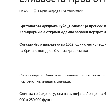
Од
A V
Објавено пред
15:04, 28 ноември
Британската аукциска куќа ,,Бонамс” ја пренесе
Калифорнија е откриен одамна загубен портрет н
Сликата била направена во 1562 година, четири год
на британскиот двор бил таа да се омажи.
Со овој портрет биле привлекувани претставниците 
портретот на младата кралица.
Сликата ќе биде понудена на аукција во Лондон на 4
000 и 250 000 фунти.