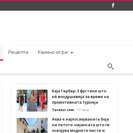
Рецепти
Казино игри
Каја Гербер: 3 фустани што
нè воодушевија за време на
промотивната турнеја
Taratur.com
17 часа
Аква е најпосакуваната боја
на летото: нијансата што ги
освојува модните писти и