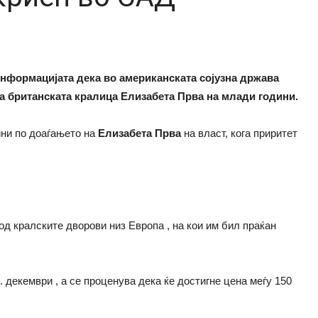
 информацијата дека во американската сојузна држава
а британската кралица Елизабета Прва на млади години.
ини по доаѓањето на
Елизабета Прва
на власт, кога приритет
од кралските дворови низ Европа , на кои им бил праќан
. декември , а се проценува дека ќе достигне цена меѓу 150