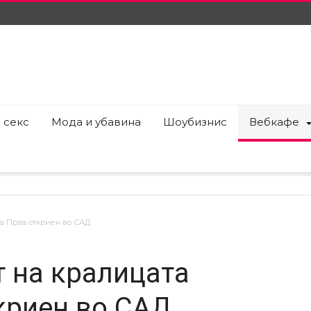
 секс
Мода и убавина
Шоубизнис
Вебкафе
та Прва откриен во САД
т на кралицата
криен во САД