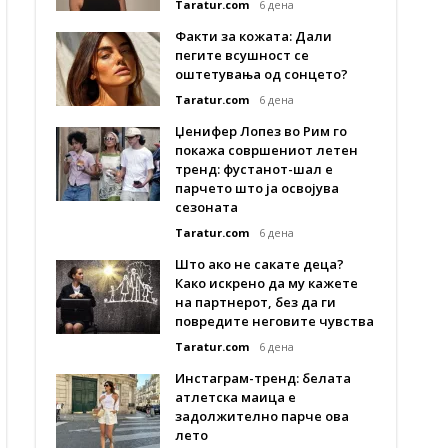
Taratur.com
6 дена
Факти за кожата: Дали
пегите всушност се
оштетувања од сонцето?
Taratur.com
6 дена
Џенифер Лопез во Рим го
покажа совршениот летен
тренд: фустанот-шал е
парчето што ја освојува
сезоната
Taratur.com
6 дена
Што ако не сакате деца?
Како искрено да му кажете
на партнерот, без да ги
повредите неговите чувства
Taratur.com
6 дена
Инстаграм-тренд: белата
атлетска маица е
задолжително парче ова
лето