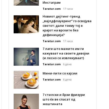
Инстаграм
Taratur.com
17 часа
Новиот дејтинг-тренд
„вајлдфлауеринг“ го освојува
светот: дали токму тој е
крајот на врските без
дефиниција?
Taratur.com
17 часа
7 лаги што мажите им ги
кажуваат на своите девојки
(и лесно се извлекуваат)
Taratur.com
6 дена
Мини-пити со кајсии
Taratur.com
6 дена
7 стилски и брзи фризури
што ќе ве спасат од
жештината