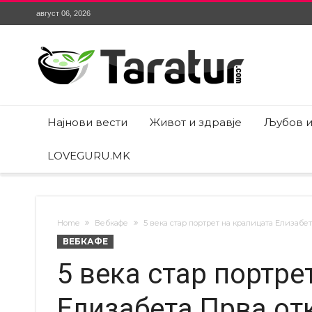
август 06, 2026
Најнови вести
Живот и здравје
Љубов и
LOVEGURU.MK
Home
Вебкафе
5 века стар портрет на кралицата Елизабе
ВЕБКАФЕ
5 века стар портре
Елизабета Прва от