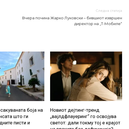
Следна статија
Вчера почина Жарко Луковски – бившиот извршен
директор на „Т-Мобиле“
осакуваната боја на
Новиот дејтинг-тренд
ансата што ги
„вајлдфлауеринг“ го освојува
дните писти и
светот: дали токму тој е крајот
на врските без дефиниција?