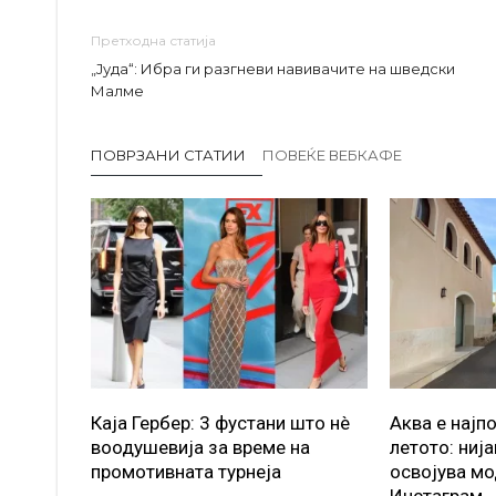
Претходна статија
„Јуда“: Ибра ги разгневи навивачите на шведски
Малме
ПОВРЗАНИ СТАТИИ
ПОВЕЌЕ ВЕБКАФЕ
Каја Гербер: 3 фустани што нè
Аква е најп
воодушевија за време на
летото: ниј
промотивната турнеја
освојува мо
Инстаграм