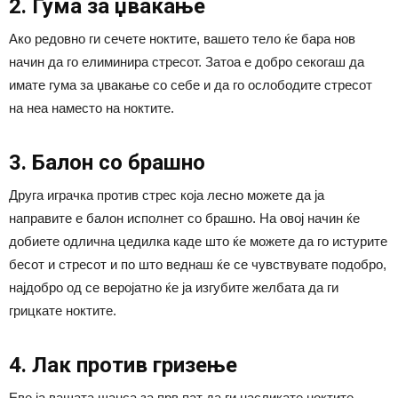
2. Гума за џвакање
Ако редовно ги сечете ноктите, вашето тело ќе бара нов
начин да го елиминира стресот. Затоа е добро секогаш да
имате гума за џвакање со себе и да го ослободите стресот
на неа наместо на ноктите.
3. Балон со брашно
Друга играчка против стрес која лесно можете да ја
направите е балон исполнет со брашно. На овој начин ќе
добиете одлична цедилка каде што ќе можете да го истурите
бесот и стресот и по што веднаш ќе се чувствувате подобро,
најдобро од се веројатно ќе ја изгубите желбата да ги
грицкате ноктите.
4. Лак против гризење
Еве ја вашата шанса за прв пат да ги насликате ноктите.