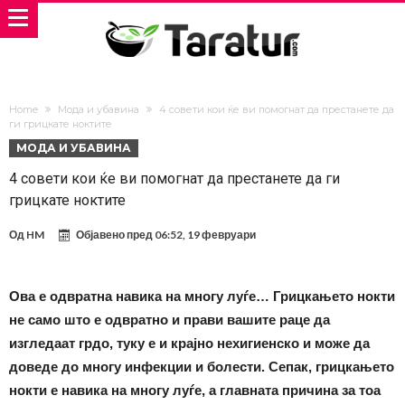
Home
Мода и убавина
4 совети кои ќе ви помогнат да престанете да
ги грицкате ноктите
МОДА И УБАВИНА
4 совети кои ќе ви помогнат да престанете да ги
грицкате ноктите
Од
HM
Објавено пред
06:52, 19 февруари
Ова е одвратна навика на многу луѓе… Грицкањето нокти
не само што е одвратно и прави вашите раце да
изгледаат грдо, туку е и крајно нехигиенско и може да
доведе до многу инфекции и болести. Сепак, грицкањето
нокти е навика на многу луѓе, а главната причина за тоа