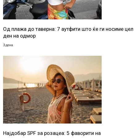
Од плажа до таверна: 7 аутфити што ќе ги носиме цел
ден на одмор
3 дена
Најдобар SPF за розацеа: 5 фаворити на