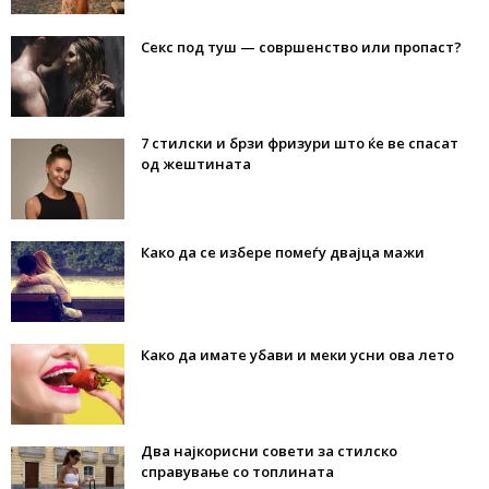
Секс под туш — совршенство или пропаст?
7 стилски и брзи фризури што ќе ве спасат
од жештината
Како да се избере помеѓу двајца мажи
Како да имате убави и меки усни ова лето
Два најкорисни совети за стилско
справување со топлината