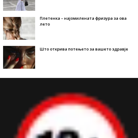
Плетенка – најомилената фризура за ова
лето
Што открива потењето за вашето здравје