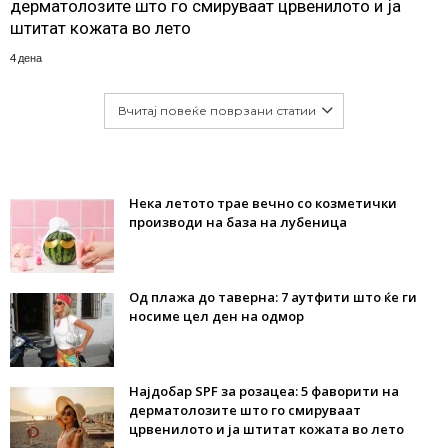
дерматолозите што го смируваат црвенилото и ја
штитат кожата во лето
4 дена
Вчитај повеќе поврзани статии
Нека летото трае вечно со козметички
производи на база на лубеница
Од плажа до таверна: 7 аутфити што ќе ги
носиме цел ден на одмор
Најдобар SPF за розацеа: 5 фаворити на
дерматолозите што го смируваат
црвенилото и ја штитат кожата во лето