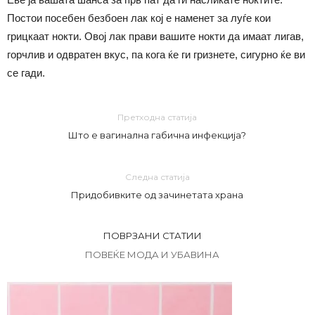
Постои посебен безбоен лак кој е наменет за луѓе кои
грицкаат нокти. Овој лак прави вашите нокти да имаат лигав,
горчлив и одвратен вкус, па кога ќе ги гризнете, сигурно ќе ви
се гади.
Претходна статија
Што е вагинална габична инфекција?
Следна статија
Придобивките од зачинетата храна
ПОВРЗАНИ СТАТИИ
ПОВЕЌЕ МОДА И УБАВИНА