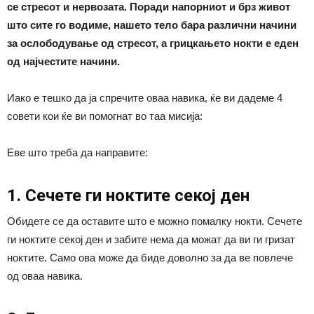
се стресот и нервозата. Поради напорниот и брз живот
што сите го водиме, нашето тело бара различни начини
за ослободување од стресот, а грицкањето нокти е еден
од најчестите начини.
Иако е тешко да ја спречите оваа навика, ќе ви дадеме 4
совети кои ќе ви помогнат во таа мисија:
Еве што треба да направите:
1. Сечете ги ноктите секој ден
Обидете се да оставите што е можно помалку нокти. Сечете
ги ноктите секој ден и забите нема да можат да ви ги гризат
ноктите. Само ова може да биде доволно за да ве повлече
од оваа навика.