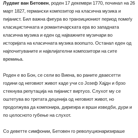
Лудвиг ван Бетовен
, роден 17 декември 1770, починал на 26
март 1827, германски композитор на класична музика и
пијанист. Бил важна фигура во транзициониот период помеѓу
класицистичката и романтичарската ера во западната
класична музика и еден од најважните музичари во
историјата на класичната музика воопшто. Останал еден од
најпочитуваните и највлијателни композитори на сите
времиња.
Роден е во Бон, се сели во Виена, во раните дваесетти
години од неговиот живот каде учи со Јозеф Хајдн и брзо
стекнува репутација на пијанист виртуоз. Слухот му се
оштетува во третата деценија од неговиот живот, но
продолжува да компонира, диригира и врши изведби, дури и
по целосното губење на слухот.
Со деветте симфонии, Бетовен го револуционаризираше