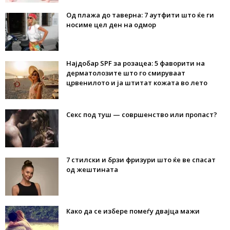
Од плажа до таверна: 7 аутфити што ќе ги
носиме цел ден на одмор
Најдобар SPF за розацеа: 5 фаворити на
дерматолозите што го смируваат
црвенилото и ја штитат кожата во лето
Секс под туш — совршенство или пропаст?
7 стилски и брзи фризури што ќе ве спасат
од жештината
Како да се избере помеѓу двајца мажи