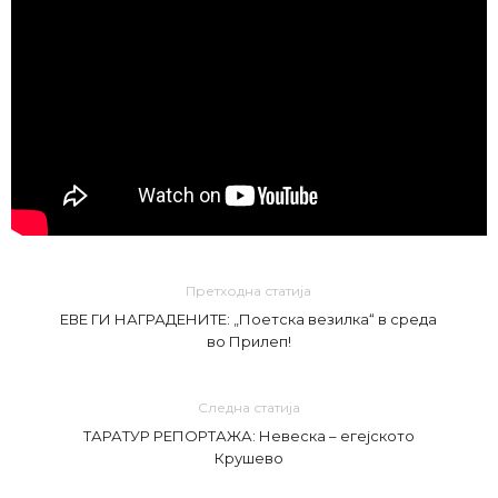
Претходна статија
ЕВЕ ГИ НАГРАДЕНИТЕ: „Поетска везилка“ в среда
во Прилеп!
Следна статија
ТАРАТУР РЕПОРТАЖА: Невеска – егејското
Крушево