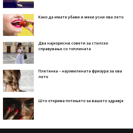
Како да имате убави и меки усни ова лето
Два најкорисни совети за стилско
справување со топлината
Плетенка – најомилената фризура за ова
лето
Што открива потењето за вашето здравје