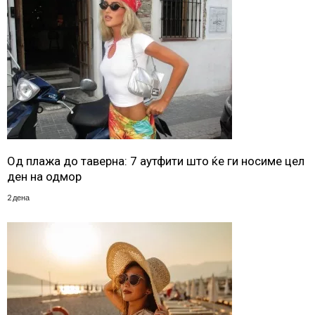
Од плажа до таверна: 7 аутфити што ќе ги носиме цел
ден на одмор
2 дена