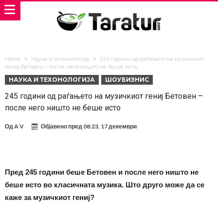
Home
Наука и техонологија
245 години од раѓањето на музичкиот
гениј Бетовен – после него ништо не беше исто
НАУКА И ТЕХОНОЛОГИЈА
ШОУБИЗНИС
245 години од раѓањето на музичкиот гениј Бетовен –
после него ништо не беше исто
Од
A V
Објавено пред
08:23, 17 декември
Пред 245 години беше Бетовен и после него ништо не
беше исто во класичната музика. Што друго може да се
каже за музичкиот гениј?