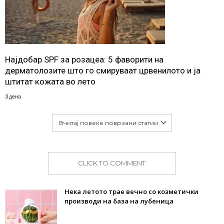
Најдобар SPF за розацеа: 5 фаворити на
дерматолозите што го смируваат црвенилото и ја
штитат кожата во лето
3 дена
Вчитај повеќе поврзани статии
CLICK TO COMMENT
Нека летото трае вечно со козметички
производи на база на лубеница