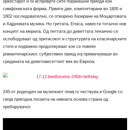
оркестарот и ги испреврте сите поранешни приоди кон
симфониската форма. Првите две, комплетирани во 1800 и
1802 последователно, се отворено базирани на Моцартовата
и Хајдновата музика. Но третата, Eroica, навести тотално нов
концепт на мерила. Од петтата до деветтата тензично се
ослободуваат од притисокот и структурата на класичарските
стеги и подвижно продолжуваат кон се повеќе
романтичарскиот, субјективен приод кој превагнуваше во
средината на деветнаесеттиот век во Европа.
245-от роденден на музичкиот гениј го чествува и Google со
своја пригодна посвета на нивната основа страна од
пребарувачот.