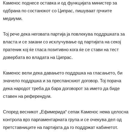
Каменос поднесе оставка и од функцијата министер за
одбрана по состанокот со Ципрас, пишуваат грчките
медиуми.
Тој рече дека неговата партија ја повлекува поддршката за
власта и се закани со исклучување од партијата на секој
пратеник кој ќе гласа позитивно кога ќе се стави на тест
довербата во владата на Ципрас.
Каменос вели дека давањето поддршка на гласањето, би
значело поддршка и за преспанскиот договор. Тој порача
дека народот треба да бара договорот за името да биде
ставен на референдум.
Според весникот „Ефимерида“ сепак Каменос нема целосна
контрола врз парламентарната група и се очекува дел од
претставниците на партијата да го поддржат кабинетот.