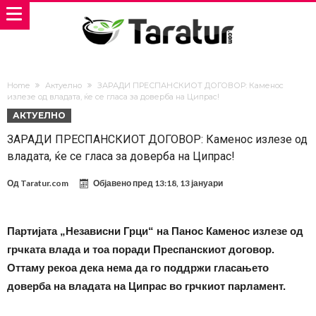
Home
Актуелно
ЗАРАДИ ПРЕСПАНСКИОТ ДОГОВОР: Каменос
излезе од владата, ќе се гласа за доверба на Ципрас!
АКТУЕЛНО
ЗАРАДИ ПРЕСПАНСКИОТ ДОГОВОР: Каменос излезе од
владата, ќе се гласа за доверба на Ципрас!
Од
Taratur.com
Објавено пред
13:18, 13 јануари
Партијата „Независни Грци“ на Панос Каменос излезе од
грчката влада и тоа поради Преспанскиот договор.
Оттаму рекоа дека нема да го поддржи гласањето
доверба на владата на Ципрас во грчкиот парламент.