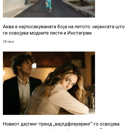
Аква е најпосакуваната боја на летото: нијансата што
ги освојува модните писти и Инстаграм
18 часа
Новиот дејтинг-тренд „вајлдфлауеринг“ го освојува