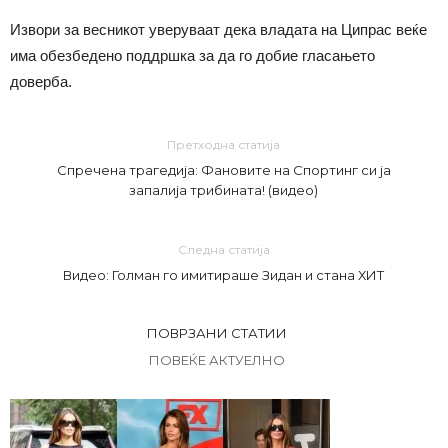
Извори за весникот уверуваат дека владата на Ципрас веќе
има обезбедено поддршка за да го добие гласањето
доверба.
Претходна статија
Спречена трагедија: Фановите на Спортинг си ја
запалија трибината! (видео)
Следна статија
Видео: Голман го имитираше Зидан и стана ХИТ
ПОВРЗАНИ СТАТИИ
ПОВЕЌЕ АКТУЕЛНО