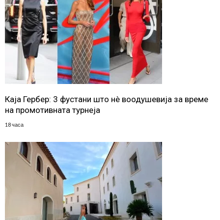
Каја Гербер: 3 фустани што нè воодушевија за време
на промотивната турнеја
18 часа