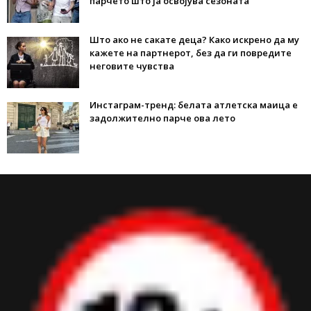
парчето што ја освојува сезоната
Што ако не сакате деца? Како искрено да му
кажете на партнерот, без да ги повредите
неговите чувства
Инстаграм-тренд: белата атлетска маица е
задолжително парче ова лето