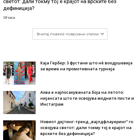
светот: дали токму тој е крајот на врските без
дефиниција?
18 часа
Вчитај повеќе поврзани статии
Каја Гербер: 3 фустани што нè воодушевија
за време на промотивната турнеја
Аква е најпосакуваната боја на летото:
нијансата што ги освојува модните писти и
Инстаграм
Новиот дејтинг-тренд „вајлдфлауеринг“ го
освојува светот: дали токму тој е крајот на
врските без дефиниција?