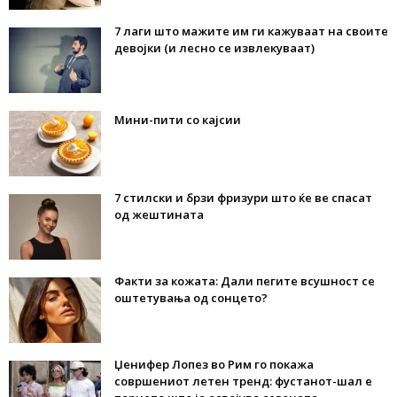
7 лаги што мажите им ги кажуваат на своите
девојки (и лесно се извлекуваат)
Мини-пити со кајсии
7 стилски и брзи фризури што ќе ве спасат
од жештината
Факти за кожата: Дали пегите всушност се
оштетувања од сонцето?
Џенифер Лопез во Рим го покажа
совршениот летен тренд: фустанот-шал е