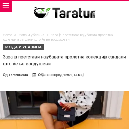
Home
Мода и убавина
Зара ја претстави најубавата пролетна
колекција сандали што ќе ве воодушеви
МОДА И УБАВИНА
Зара ја претстави најубавата пролетна колекција сандали
што ќе ве воодушеви
Од
Taratur.com
Објавено пред
12:01, 14 мај