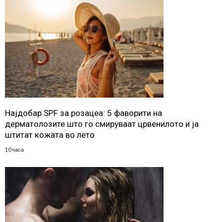
Најдобар SPF за розацеа: 5 фаворити на
дерматолозите што го смируваат црвенилото и ја
штитат кожата во лето
10 часа