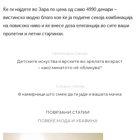
Ќе ги најдете во Зара по цена од само 4990 денари –
вистинско модно благо кое ќе ја подигне секоја комбинација
на повисоко ниво и ќе внесе доза елеганција во сите ваши
пролетни и летни стајлинзи.
Претходна статија
Детските искуства и врските во зрелата возраст
– како минатото нè обликува?
Следна статија
8 намирници што смее да ги јаде и вашата мачка
ПОВРЗАНИ СТАТИИ
ПОВЕЌЕ МОДА И УБАВИНА