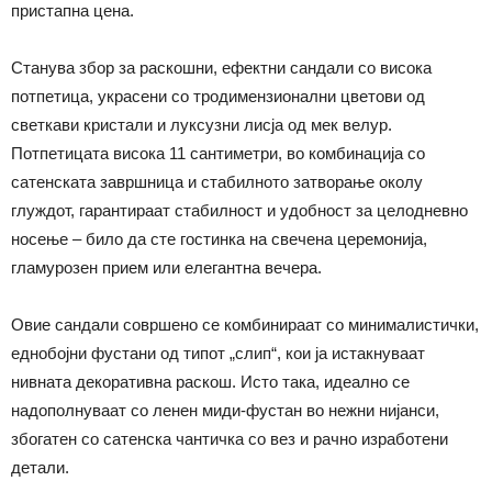
пристапна цена.
Станува збор за раскошни, ефектни сандали со висока
потпетица, украсени со тродимензионални цветови од
светкави кристали и луксузни лисја од мек велур.
Потпетицата висока 11 сантиметри, во комбинација со
сатенската завршница и стабилното затворање околу
глуждот, гарантираат стабилност и удобност за целодневно
носење – било да сте гостинка на свечена церемонија,
гламурозен прием или елегантна вечера.
Овие сандали совршено се комбинираат со минималистички,
еднобојни фустани од типот „слип“, кои ја истакнуваат
нивната декоративна раскош. Исто така, идеално се
надополнуваат со ленен миди-фустан во нежни нијанси,
збогатен со сатенска чантичка со вез и рачно изработени
детали.