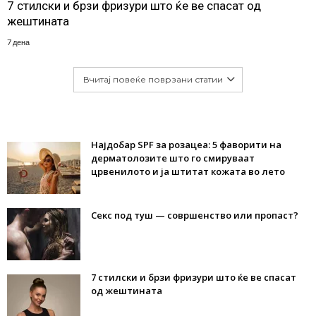
7 стилски и брзи фризури што ќе ве спасат од
жештината
7 дена
Вчитај повеќе поврзани статии
Најдобар SPF за розацеа: 5 фаворити на
дерматолозите што го смируваат
црвенилото и ја штитат кожата во лето
Секс под туш — совршенство или пропаст?
7 стилски и брзи фризури што ќе ве спасат
од жештината