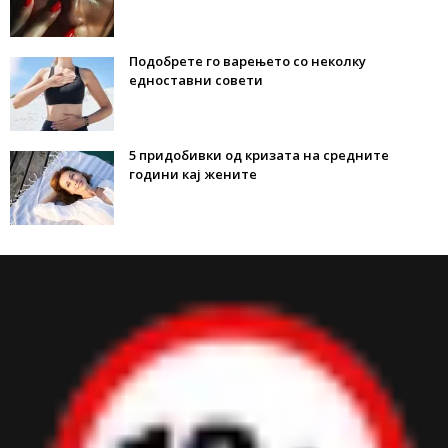
Подобрете го варењето со неколку
едноставни совети
5 придобивки од кризата на средните
години кај жените