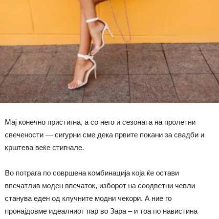
Мај конечно пристигна, а со него и сезоната на пролетни
свечености — сигурни сме дека првите покани за свадби и
крштева веќе стигнале.
Во потрага по совршена комбинација која ќе остави
впечатлив моден впечаток, изборот на соодветни чевли
станува еден од клучните модни чекори. А ние го
пронајдовме идеалниот пар во Зара – и тоа по навистина