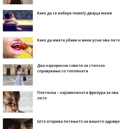
Како да се избере помеѓу двајца мажи
Како да имате убави и меки усни ова лето
Два најкорисни совети за стилско
справување со топлината
Плетенка – најомилената фризура за ова
лето
Што открива потењето за вашето здравје