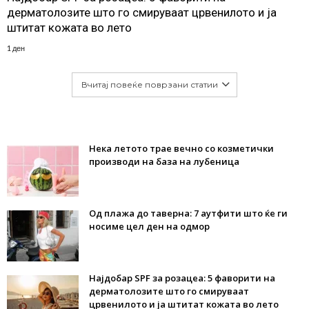
дерматолозите што го смируваат црвенилото и ја
штитат кожата во лето
1 ден
Вчитај повеќе поврзани статии
Нека летото трае вечно со козметички
производи на база на лубеница
Од плажа до таверна: 7 аутфити што ќе ги
носиме цел ден на одмор
Најдобар SPF за розацеа: 5 фаворити на
дерматолозите што го смируваат
црвенилото и ја штитат кожата во лето