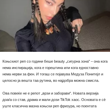
Коњскиот реп со години беше beauty „сигурна зона“ – она кога
нема инспирација, кога е горештина или кога едноставно
нема нерви за фен. И тогаш се појавува Медуза Понитeјл и
целосно ја вешта таа рутина, во најдобра можна смисла.
Ова повеќе не е репот „врзи и заборави“. Новата верзија
доаѓа со став, драма и мали дози TikTok хаос. Основата е сè
уште класична мазна коњски реп фризура, но поентата