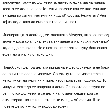
започнува токму во должината: наместо една мазна линија,
косата се дели на повеќе тенки прамени кои се плетени или
виткани во ситни плетенички и „twist” форми. Резултат? Реп
кој изгледа како да има сопствена личност.
Инспирацијата доаѓа од митолошката Медуза, што во превод
значи – коса која привлекува внимание и малку „хипнотизира“
каде и да се појави. Не е нежно, не е слатко, туку баш онака
ефектно и малку опасно шик.
Најдобриот дел од целата приказна е што фризурата не бара
салон и тричасовно мачење. Со малку гел за мазен ефект,
неколку ситни гумички и трпеливост која трае подолго од 10
минути, може да се направи и дома. Основата се врзува во
реп, потоа должината се дели на помали секции кои се
стилизираат во тенки плетенички или „twist“ форми. Што
повеќе детали – толку подобар ефект.