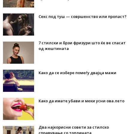
Секс под туш — совршенство или пропаст?
7 стилски и брзи фризури што ќе ве спасат
од жештината
Како да се избере помеѓу двајца мажи
Како да имате убави и меки усни ова лето
Два најкорисни совети за стилско
справување со топлината