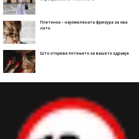
Плетенка – најомилената фризура за ова
лето
Што открива потењето за вашето здравје