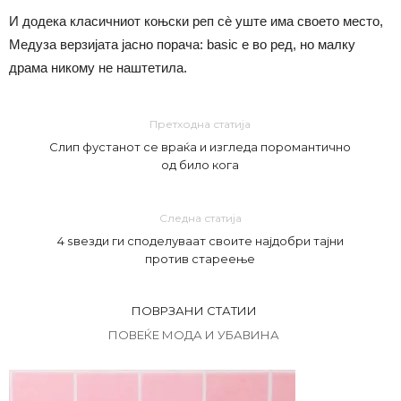
И додека класичниот коњски реп сè уште има своето место,
Медуза верзијата јасно порача: basic е во ред, но малку
драма никому не наштетила.
Претходна статија
Слип фустанот се враќа и изгледа поромантично
од било кога
Следна статија
4 ѕвезди ги споделуваат своите најдобри тајни
против стареење
ПОВРЗАНИ СТАТИИ
ПОВЕЌЕ МОДА И УБАВИНА