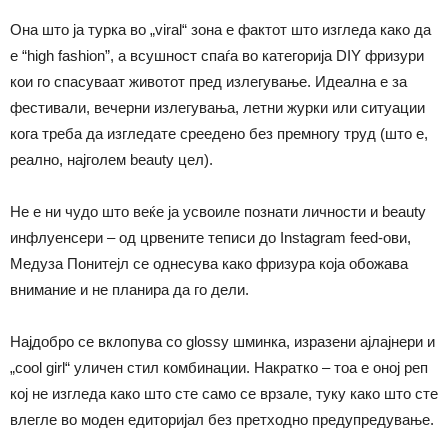
Она што ја турка во „viral“ зона е фактот што изгледа како да
е “high fashion”, а всушност спаѓа во категорија DIY фризури
кои го спасуваат животот пред излегување. Идеална е за
фестивали, вечерни излегувања, летни журки или ситуации
кога треба да изгледате среедено без премногу труд (што е,
реално, најголем beauty цел).
Не е ни чудо што веќе ја усвоиле познати личности и beauty
инфлуенсери – од црвените теписи до Instagram feed-ови,
Медуза Понитeјл се однесува како фризура која обожава
внимание и не планира да го дели.
Најдобро се вклопува со glossy шминка, изразени ајлајнери и
„cool girl“ уличен стил комбинации. Накратко – тоа е оној реп
кој не изгледа како што сте само се врзале, туку како што сте
влегле во моден едиторијал без претходно предупредување.