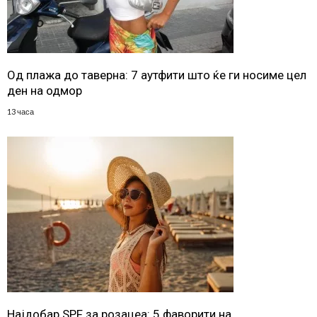
Од плажа до таверна: 7 аутфити што ќе ги носиме цел
ден на одмор
13 часа
Најдобар SPF за розацеа: 5 фаворити на