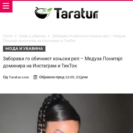
Home
Мода и убавина
Заборави го обичниот коњски реп – Медуза
Понитајл доминира на Инстаграм и ТикТок
МОДА И УБАВИНА
Заборави го обичниот коњски реп – Медуза Понитајл
доминира на Инстаграм и ТикТок
Од
Taratur.com
Објавено пред
12:05, 23 јуни