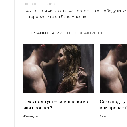
Претходна статија
САМО ВО МАКЕДОНИЈА: Протест за ослободување
на терористите од Диво Насеље
ПОВРЗАНИ СТАТИИ
ПОВЕЌЕ АКТУЕЛНО
Секс под туш – совршенство
Секс под т
или пропаст?
или пропаст
45 минути
1 час