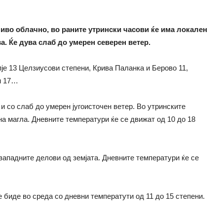
иво облачно, во раните утрински часови ќе има локален
а. Ќе дува слаб до умерен северен ветер.
је 13 Целзиусови степени, Крива Паланка и Берово 11,
н 17…
и со слаб до умерен југоисточен ветер. Во утринските
на магла. Дневните температури ќе се движат од 10 до 18
западните делови од земјата. Дневните температури ќе се
 биде во среда со дневни температути од 11 до 15 степени.