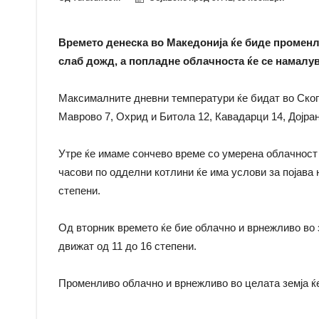
Времето денеска во Македонија ќе биде променл
слаб дожд, а попладне облачноста ќе се намалув
Максималните дневни температури ќе бидат во Скоп
Маврово 7, Охрид и Битола 12, Кавадарци 14, Дојра
Утре ќе имаме сончево време со умерена облачност 
часови по одделни котлини ќе има услови за појава 
степени.
Од вторник времето ќе бие облачно и врнежливо во 
движат од 11 до 16 степени.
Променливо облачно и врнежливо во целата земја ќе