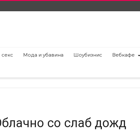
 секс
Мода и убавина
Шоубизнис
Вебкафе
Облачно со слаб дожд