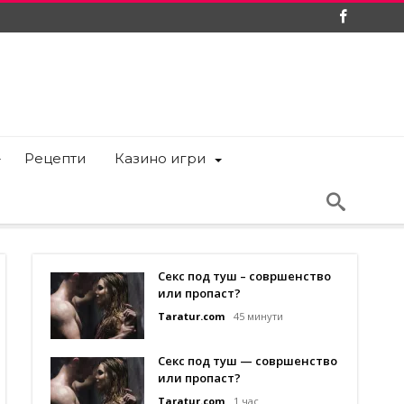
Рецепти
Казино игри
Секс под туш – совршенство
или пропаст?
Taratur.com
45 минути
Секс под туш — совршенство
или пропаст?
Taratur.com
1 час