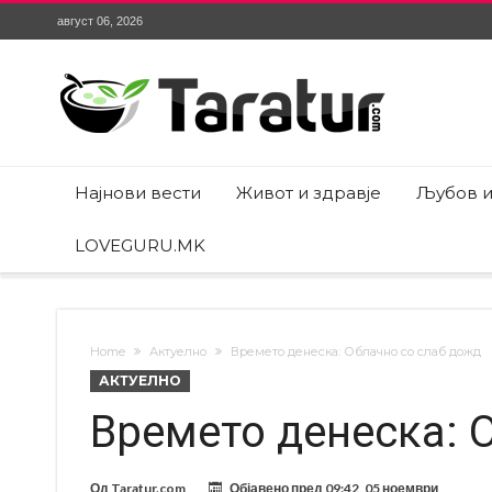
август 06, 2026
Најнови вести
Живот и здравје
Љубов и
LOVEGURU.MK
Home
Актуелно
Времето денеска: Облачно со слаб дожд
АКТУЕЛНО
Времето денеска: 
Од
Taratur.com
Објавено пред
09:42, 05 ноември