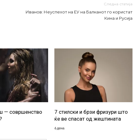
Следна статија
Иванов: Неуспехот на ЕУ на Балканот го користат
Кина и Русија
уш — совршенство
7 стилски и брзи фризури што
?
ќе ве спасат од жештината
6 дена