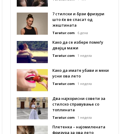
7 стилски и брзи фризури
што ќе ве спасат од
жештината
Taratur.com
6 дена
Како да се избере помеѓу
двајца мажи
Taratur.com
1 недела
Како да имате убави и меки
усни ова лето
Taratur.com
1 недела
Два најкорисни совети за
стилско справување со
топлината
Taratur.com
1 недела
Плетенка – најомилената
фризура за ова лето