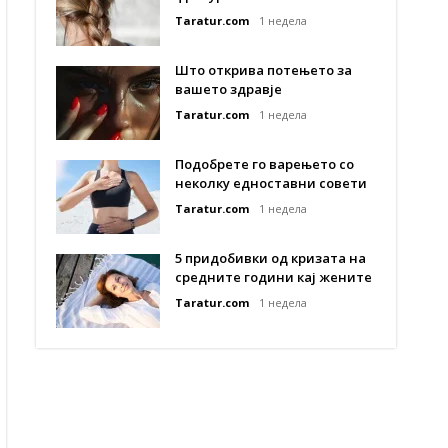
Taratur.com
1 недела
Што открива потењето за
вашето здравје
Taratur.com
1 недела
Подобрете го варењето со
неколку едноставни совети
Taratur.com
1 недела
5 придобивки од кризата на
средните години кај жените
Taratur.com
1 недела