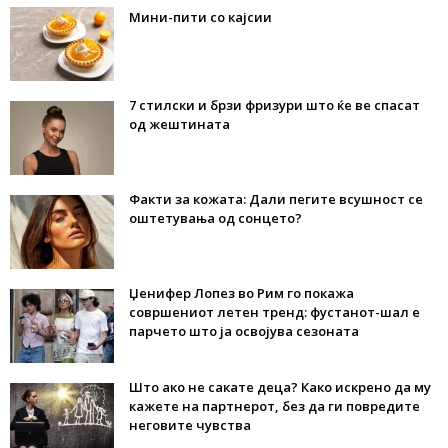
Мини-пити со кајсии
7 стилски и брзи фризури што ќе ве спасат
од жештината
Факти за кожата: Дали пегите всушност се
оштетувања од сонцето?
Џенифер Лопез во Рим го покажа
совршениот летен тренд: фустанот-шал е
парчето што ја освојува сезоната
Што ако не сакате деца? Како искрено да му
кажете на партнерот, без да ги повредите
неговите чувства