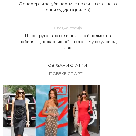
Федерер ги загуби нервите во финалето, па го
опци судијата (видео)
Следна статија
На сопругата за годишнината ѝ подметна
набилдан „пожарникар“ – шегата му се удри од
глава
ПОВРЗАНИ СТАТИИ
ПОВЕЌЕ СПОРТ