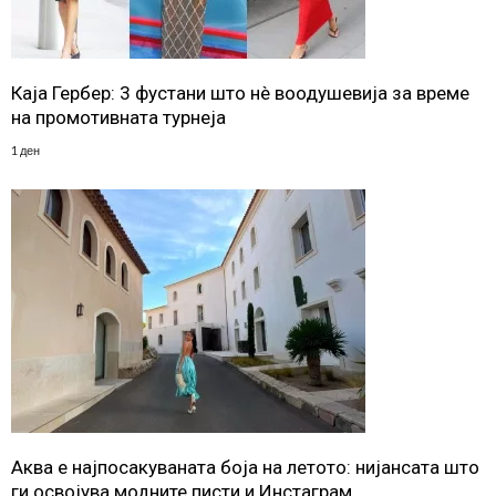
Каја Гербер: 3 фустани што нè воодушевија за време
на промотивната турнеја
1 ден
Аква е најпосакуваната боја на летото: нијансата што
ги освојува модните писти и Инстаграм