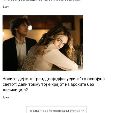
1 ден
Новиот дејтинг-тренд „вајлдфлауеринг“ го освојува
светот: дали токму тој е крајот на врските без
дефиниција?
1 ден
Вчитај повеќе поврзани статии