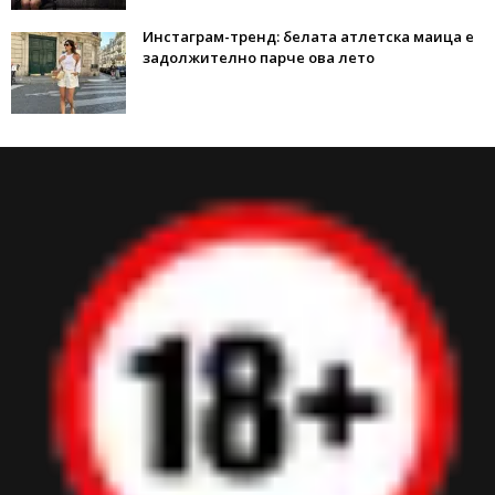
Инстаграм-тренд: белата атлетска маица е
задолжително парче ова лето