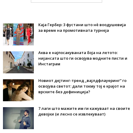
Каја Гербер: 3 фустани што нè воодушевија
за време на промотивната турнеја
Аква е најпосакуваната боја на летото:
нијансата што ги освојува модните писти и
Инстаграм
Новиот дејтинг-тренд „вајлдфлауеринг“ го
освојува светот: дали токму тој е крајот на
врските без дефиниција?
7 лаги што мажите им ги кажуваат на своите
девојки (и лесно се извлекуваат)