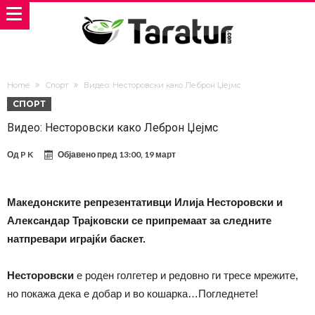
Home
Спорт
Видео: Несторовски како Леброн Џејмс
СПОРТ
Видео: Несторовски како Леброн Џејмс
Од
P K
Објавено пред
13:00, 19 март
Македонските репрезентативци Илија Несторовски и
Александар Трајковски се припремаат за следните
натпревари играјќи баскет.
Несторовски
е роден голгетер и редовно ги тресе мрежите,
но покажа дека е добар и во кошарка…Погледнете!