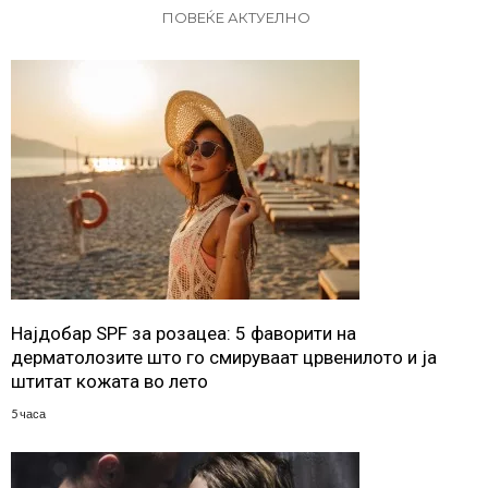
ПОВЕЌЕ АКТУЕЛНО
Најдобар SPF за розацеа: 5 фаворити на
дерматолозите што го смируваат црвенилото и ја
штитат кожата во лето
5 часа