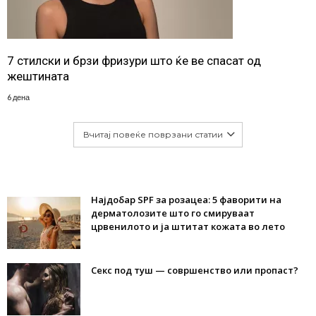
7 стилски и брзи фризури што ќе ве спасат од
жештината
6 дена
Вчитај повеќе поврзани статии
Најдобар SPF за розацеа: 5 фаворити на
дерматолозите што го смируваат
црвенилото и ја штитат кожата во лето
Секс под туш — совршенство или пропаст?