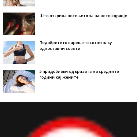
Што открива потењето за вашето здравје
Подобрете го варењето со неколку
едноставни совети
5 придобивки од кризата на средните
години кај жените