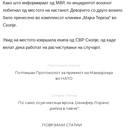
Како што информираат од МВР, по инцидентот возачот
побегнал од местото на настанот. Девојчето со друго возило
било пренесено во комплексот клиники „Мајка Тереза“ во
Скопје.
Увид на местото извршила екипа од СВР Скопје, од каде
велат дека работат на расчистување на случајот.
Претходна статија
Потпишан Протоколот за приемот на Македонија
во НАТО
Следна статија
По само осум месеци врска, Џенифер Лоренс
„рипна в тавче“
ПОВРЗАНИ СТАТИИ