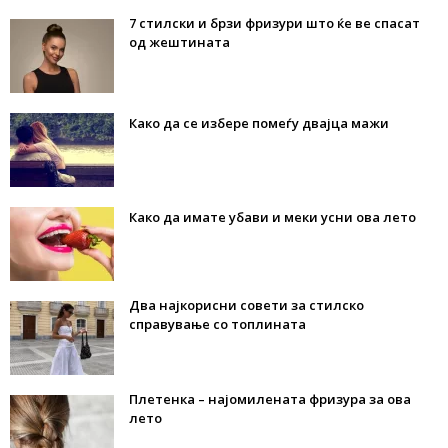
7 стилски и брзи фризури што ќе ве спасат
од жештината
Како да се избере помеѓу двајца мажи
Како да имате убави и меки усни ова лето
Два најкорисни совети за стилско
справување со топлината
Плетенка – најомилената фризура за ова
лето