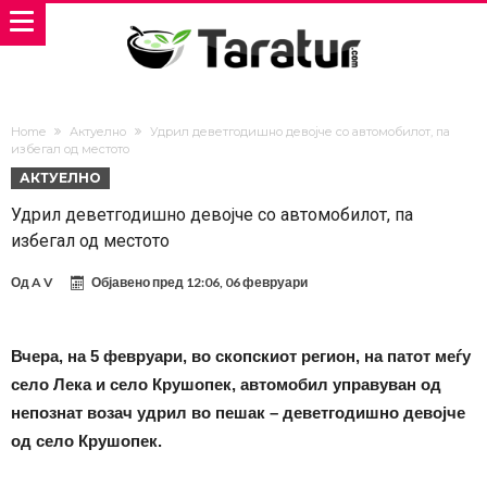
Home
Актуелно
Удрил деветгодишно девојче со автомобилот, па
избегал од местото
АКТУЕЛНО
Удрил деветгодишно девојче со автомобилот, па
избегал од местото
Од
A V
Објавено пред
12:06, 06 февруари
Вчера, на 5 февруари, во скопскиот регион, на патот меѓу
село Лека и село Крушопек, автомобил управуван од
непознат возач удрил во пешак – деветгодишно девојче
од село Крушопек.