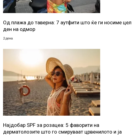
Од плажа до таверна: 7 аутфити што ќе ги носиме цел
ден на одмор
2 дена
Најдобар SPF за розацеа: 5 фаворити на
дерматолозите што го смируваат црвенилото и ја