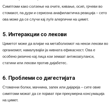
Симптоми како солзење на очите, кивање, осип, грчеви во
стомакот, па дури и сериозна анафилактичка реакција – сето
ова може да се случи кај луѓе алергични на цимет.
5. Интеракции со лекови
Циметот може да влијае на метаболизмот на некои лекови во
организмот, намалувајќи ја нивната ефикасност. Ова е
особено ризично кај лица кои земаат антикоагуланси,
статини или лекови против дијабетес.
6. Проблеми со дигестијата
Стомачни болки, мачнина, запек или дијареја – сите овие
симптоми можат да се појават при прекумерна консумација
на цимет.