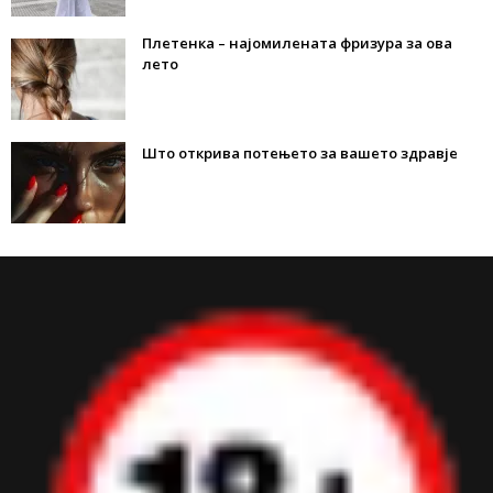
Плетенка – најомилената фризура за ова
лето
Што открива потењето за вашето здравје