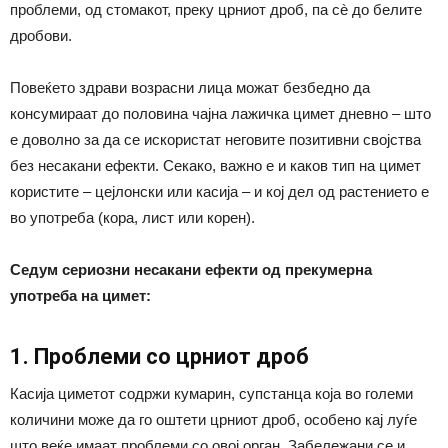
проблеми, од стомакот, преку црниот дроб, па сè до белите
дробови.
Повеќето здрави возрасни лица можат безбедно да
консумираат до половина чајна лажичка цимет дневно – што
е доволно за да се искористат неговите позитивни својства
без несакани ефекти. Секако, важно е и каков тип на цимет
користите – цејлонски или касија – и кој дел од растението е
во употреба (кора, лист или корен).
Седум сериозни несакани ефекти од прекумерна
употреба на цимет:
1. Проблеми со црниот дроб
Касија циметот содржи кумарин, супстанца која во големи
количини може да го оштети црниот дроб, особено кај луѓе
што веќе имаат проблеми со овој орган. Забележани се и