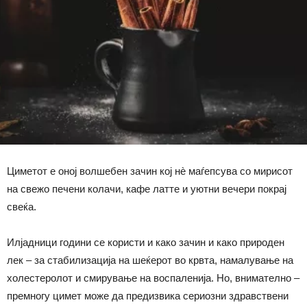
Циметот е оној волшебен зачин кој нè маѓепсува со мирисот
на свежо печени колачи, кафе латте и уютни вечери покрај
свеќа.
Илјадници години се користи и како зачин и како природен
лек – за стабилизација на шеќерот во крвта, намалување на
холестеролот и смирување на воспаленија. Но, внимателно –
премногу цимет може да предизвика сериозни здравствени