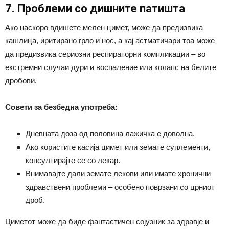
7. Проблеми со дишните патишта
Ако наскоро вдишете мелен цимет, може да предизвика
кашлица, иритирано грло и нос, а кај астматичари тоа може
да предизвика сериозни респираторни компликации – во
екстремни случаи дури и воспаление или колапс на белите
дробови.
Совети за безбедна употреба:
Дневната доза од половина лажичка е доволна.
Ако користите касија цимет или земате суплементи,
консултирајте се со лекар.
Внимавајте дали земате лекови или имате хронични
здравствени проблеми – особено поврзани со црниот
дроб.
Циметот може да биде фантастичен сојузник за здравје и