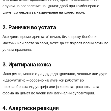
случаи на воспаление на црниот дроб при комбинирање
цимет со лекови за намалување на холестерол.
2. Ранички во устата
Ако долго време „грицкате“ цимет, било преку бонбони,
мастики или паста за заби, може да се појават болни афти во
усната празнина.
3. Иритирана кожа
Иако ретко, можно е да дојде до црвенило, чешање или дури
и дерматитис – особено кај луѓе кои работат во
прехранбената индустрија или ја користат растителната
форма на цимет во чаеви или вагинални супозитории.
4. Алергиски реакции