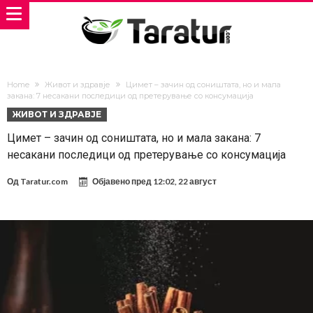
Home
Живот и здравје
Цимет – зачин од соништата, но и мала
закана: 7 несакани последици од претерување со консумација
ЖИВОТ И ЗДРАВЈЕ
Цимет – зачин од соништата, но и мала закана: 7
несакани последици од претерување со консумација
Од
Taratur.com
Објавено пред
12:02, 22 август