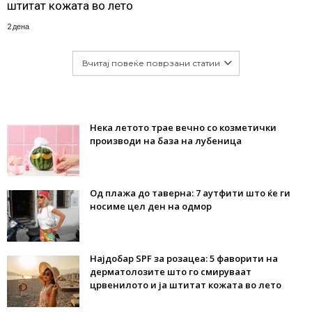
штитат кожата во лето
2 дена
Вчитај повеќе поврзани статии
Нека летото трае вечно со козметички
производи на база на лубеница
Од плажа до таверна: 7 аутфити што ќе ги
носиме цел ден на одмор
Најдобар SPF за розацеа: 5 фаворити на
дерматолозите што го смируваат
црвенилото и ја штитат кожата во лето