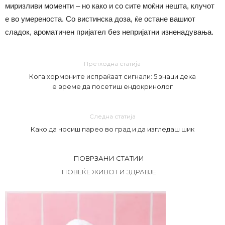
миризливи моменти – но како и со сите моќни нешта, клучот
е во умереноста. Со вистинска доза, ќе остане вашиот
сладок, ароматичен пријател без непријатни изненадувања.
Претходна статија
Кога хормоните испраќаат сигнали: 5 знаци дека
е време да посетиш ендокринолог
Следна статија
Како да носиш парео во град и да изгледаш шик
ПОВРЗАНИ СТАТИИ
ПОВЕЌЕ ЖИВОТ И ЗДРАВЈЕ