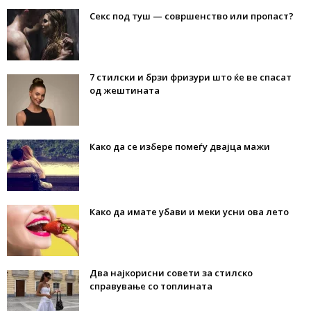
Секс под туш — совршенство или пропаст?
7 стилски и брзи фризури што ќе ве спасат
од жештината
Како да се избере помеѓу двајца мажи
Како да имате убави и меки усни ова лето
Два најкорисни совети за стилско
справување со топлината