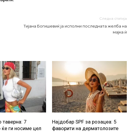
Следна статија
Тијана Богишевиќ ја исполни последната желба на
мајка ѝ
 таверна: 7
Најдобар SPF за розацеа: 5
 ќе ги носиме цел
фаворити на дерматолозите