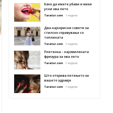
Како да имате убави и меки
усни ова лето
Taratur.com
1 недела
Два најкорисни совети за
стилско справување со
топлината
Taratur.com
1 недела
Плетенка – најомилената
фризура за ова лето
Taratur.com
1 недела
Што открива потењето за
вашето здравје
Taratur.com
1 недела