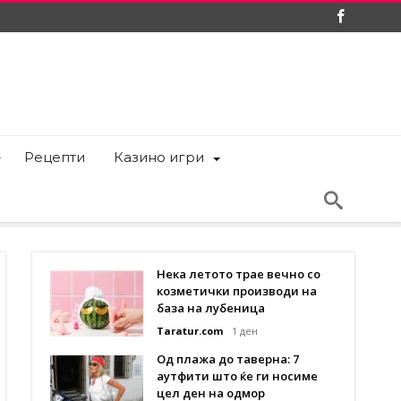
Рецепти
Казино игри
Нека летото трае вечно со
козметички производи на
база на лубеница
Taratur.com
1 ден
Од плажа до таверна: 7
аутфити што ќе ги носиме
цел ден на одмор