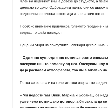
Член на нејзиниот тим ја довезе до студиото, а пеј
целосно во црно. Одбра долги панталони со широк кро
надополни со високи потпетици и впечатлив накит.
Посебно внимание привлекоа големото ѓерданче и ма
веднаш го фаќа погледот.
Цеца им откри на присутните новинари дека снимањ
– Одлично сум, одлично помина првото снимање. 
очекував ништо помалку од неа. Очекувам шоу од 
да ја распалам атмосферата, тоа им е забавно на
Потоа се осврна и на колегите кои овојпат не се дел
– Ми недостигаат Вики, Марија и Босанац, се над
уште нема потпишано договор, а би сакала да се в
се посвети на детето, јас искрено би сакала да се