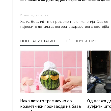
Претходна статија
Халид Бешлиќ итно префрлен на онкологија: Ова се
најновите детали за неговата здравствена состојба
ПОВРЗАНИ СТАТИИ
ПОВЕЌЕ ШОУБИЗНИС
Нека летото трае вечно со
Од плажа до
козметички производи на база
аутфити што