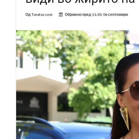
Од
Taratur.com
Објавено пред
11:30, 06 септември