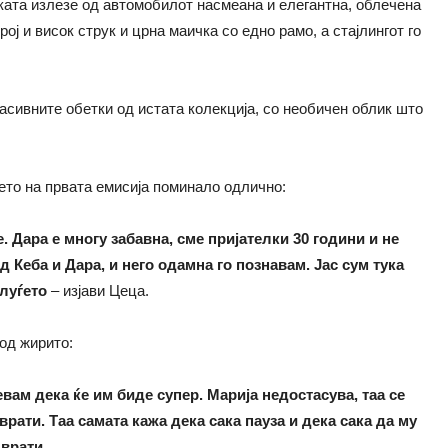
ачката излезе од автомобилот насмеана и елегантна, облечена
ј и висок струк и црна маичка со едно рамо, а стајлингот го
сивните обетки од истата колекција, со необичен облик што
ето на првата емисија поминало одлично:
Дара е многу забавна, сме пријателки 30 години и не
Кеба и Дара, и него одамна го познавам. Јас сум тука
 луѓето
– изјави Цеца.
 од жирито:
евам дека ќе им биде супер. Марија недостасува, таа се
рати. Таа самата кажа дека сака пауза и дека сака да му
 врати
.