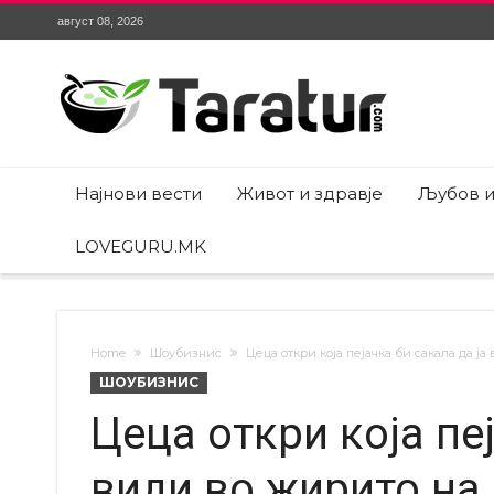
август 08, 2026
Најнови вести
Живот и здравје
Љубов и
LOVEGURU.MK
Home
Шоубизнис
Цеца откри која пејачка би сакала да ј
ШОУБИЗНИС
Цеца откри која пеј
види во жирито на