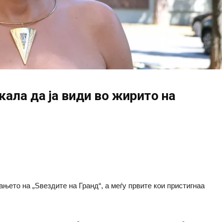
акала да ја види во жирито на
њето на „Ѕвездите на Гранд“, а меѓу првите кои пристигнаа