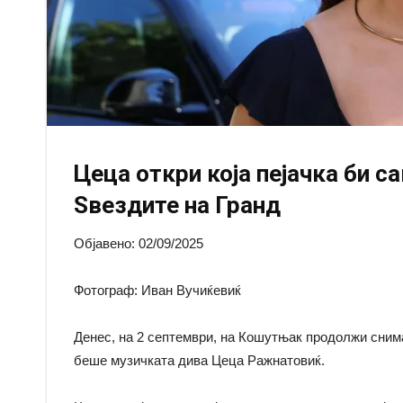
Цеца откри која пејачка би с
Ѕвездите на Гранд
Објавено: 02/09/2025
Фотограф: Иван Вучиќевиќ
Денес, на 2 септември, на Кошутњак продолжи снима
беше музичката дива Цеца Ражнатовиќ.