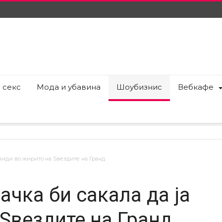
 секс
Мода и убавина
Шоубизнис
Вебкафе
а види во жирито на Ѕвездите на Гранд
ачка би сакала да ја
 Ѕвездите на Гранд