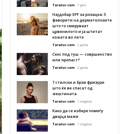
Taratur.com
1 ден
Најдобар SPF за розацеа: 5
фаворити на дерматолозите
што го смируваат
црвенилото и ја штитат
кожата во лето
Taratur.com
2 дена
Секс под туш — совршенство
или пропаст?
Taratur.com
2 дена
7 стилски и брзи фризури
што ќе ве спасат од
жештината
Taratur.com
1 недела
Како да се избере помеѓу
двајца мажи
Taratur.com
1 недела