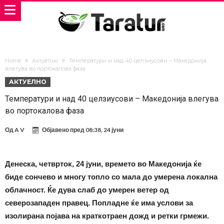
Home
Актуелно
Температури и над 40 целзиусови – Македонија
влегува во портокалова фаза
АКТУЕЛНО
Температури и над 40 целзиусови – Македонија влегува
во портокалова фаза
Од
A V
Објавено пред
08:38, 24 јуни
Денеска, четврток, 24 јуни, времето во Македонија ќе
биде сончево и многу топло со мала до умерена локална
облачност. Ќе дува слаб до умерен ветер од
северозападен правец. Попладне ќе има услови за
изолирана појава на краткотраен дожд и ретки грмежи.