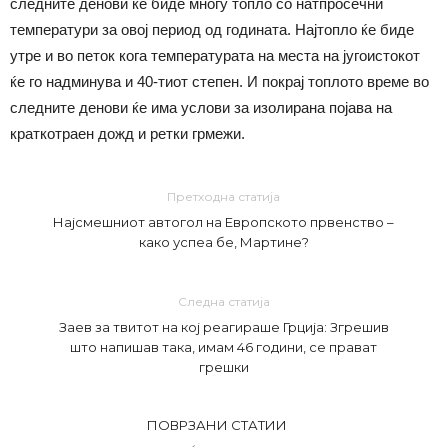
следните денови ќе биде многу топло со натпросечни
температури за овој период од годината. Најтопло ќе биде
утре и во петок кога температурата на места на југоистокот
ќе го надминува и 40-тиот степен. И покрај топлото време во
следните денови ќе има услови за изолирана појава на
краткотраен дожд и ретки грмежи.
Претходна статија
Најсмешниот автогол на Европското првенство –
како успеа бе, Мартине?
Следна статија
Заев за твитот на кој реагираше Грција: Згрешив
што напишав така, имам 46 години, се прават
грешки
ПОВРЗАНИ СТАТИИ