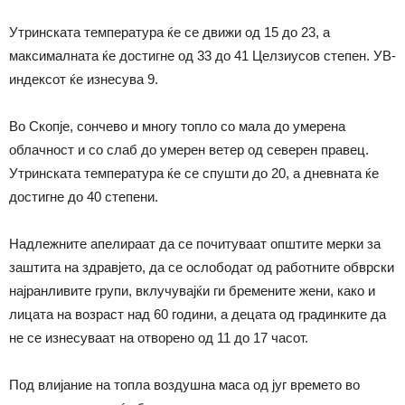
Утринската температура ќе се движи од 15 до 23, а
максималната ќе достигне од 33 до 41 Целзиусов степен. УВ-
индексот ќе изнесува 9.
Во Скопје, сончево и многу топло со мала до умерена
облачност и со слаб до умерен ветер од северен правец.
Утринската температура ќе се спушти до 20, а дневната ќе
достигне до 40 степени.
Надлежните апелираат да се почитуваат општите мерки за
заштита на здравјето, да се ослободат од работните обврски
најранливите групи, вклучувајќи ги бремените жени, како и
лицата на возраст над 60 години, а децата од градинките да
не се изнесуваат на отворено од 11 до 17 часот.
Под влијание на топла воздушна маса од југ времето во