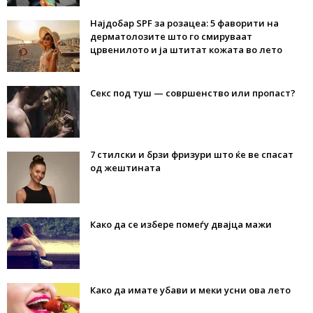
Најдобар SPF за розацеа: 5 фаворити на
дерматолозите што го смируваат
црвенилото и ја штитат кожата во лето
Секс под туш — совршенство или пропаст?
7 стилски и брзи фризури што ќе ве спасат
од жештината
Како да се избере помеѓу двајца мажи
Како да имате убави и меки усни ова лето