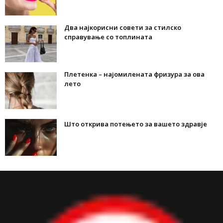
Два најкорисни совети за стилско
справување со топлината
Плетенка – најомилената фризура за ова
лето
Што открива потењето за вашето здравје