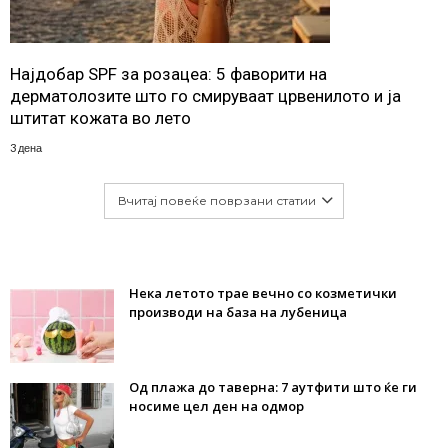
Најдобар SPF за розацеа: 5 фаворити на
дерматолозите што го смируваат црвенилото и ја
штитат кожата во лето
3 дена
Вчитај повеќе поврзани статии
Нека летото трае вечно со козметички
производи на база на лубеница
Од плажа до таверна: 7 аутфити што ќе ги
носиме цел ден на одмор