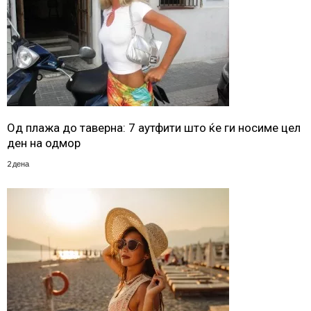
Од плажа до таверна: 7 аутфити што ќе ги носиме цел
ден на одмор
2 дена