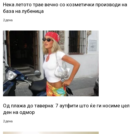
Нека летото трае вечно со козметички производи на
база на лубеница
2 дена
Од плажа до таверна: 7 аутфити што ќе ги носиме цел
ден на одмор
2 дена