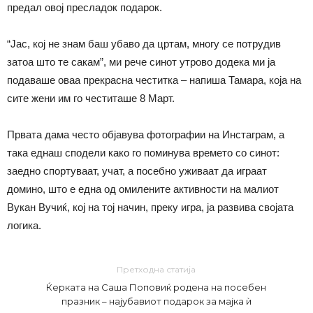
предал овој пресладок подарок.
“Јас, кој не знам баш убаво да цртам, многу се потрудив
затоа што те сакам”, ми рече синот утрово додека ми ја
подаваше оваа прекрасна честитка – напиша Тамара, која на
сите жени им го честиташе 8 Март.
Првата дама често објавува фотографии на Инстаграм, а
така еднаш сподели како го поминува времето со синот:
заедно спортуваат, учат, а посебно уживаат да играат
домино, што е една од омилените активности на малиот
Вукан Вучиќ, кој на тој начин, преку игра, ја развива својата
логика.
Претходна статија
Ќерката на Саша Поповиќ родена на посебен
празник – најубавиот подарок за мајка ѝ