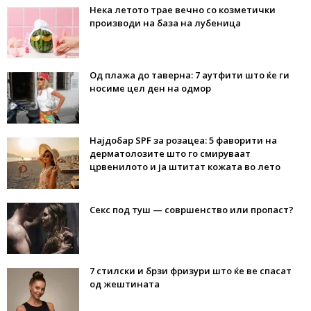
Нека летото трае вечно со козметички
производи на база на лубеница
Од плажа до таверна: 7 аутфити што ќе ги
носиме цел ден на одмор
Најдобар SPF за розацеа: 5 фаворити на
дерматолозите што го смируваат
црвенилото и ја штитат кожата во лето
Секс под туш — совршенство или пропаст?
7 стилски и брзи фризури што ќе ве спасат
од жештината