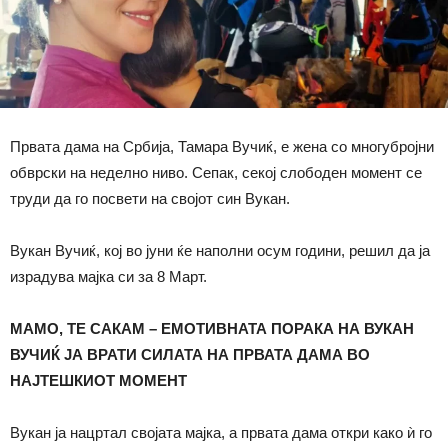
Првата дама на Србија, Тамара Вучиќ, е жена со многубројни
обврски на неделно ниво. Сепак, секој слободен момент се
труди да го посвети на својот син Вукан.
Вукан Вучиќ, кој во јуни ќе наполни осум години, решил да ја
израдува мајка си за 8 Март.
МАМО, ТЕ САКАМ – ЕМОТИВНАТА ПОРАКА НА ВУКАН
ВУЧИЌ ЈА ВРАТИ СИЛАТА НА ПРВАТА ДАМА ВО
НАЈТЕШКИОТ МОМЕНТ
Вукан ја нацртал својата мајка, а првата дама откри како ѝ го