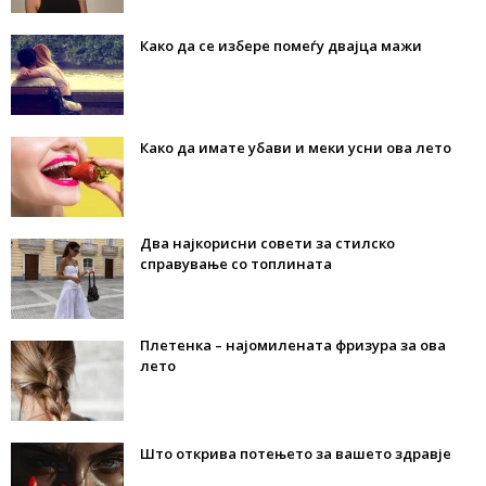
Како да се избере помеѓу двајца мажи
Како да имате убави и меки усни ова лето
Два најкорисни совети за стилско
справување со топлината
Плетенка – најомилената фризура за ова
лето
Што открива потењето за вашето здравје