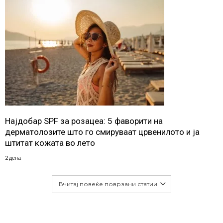
Најдобар SPF за розацеа: 5 фаворити на
дерматолозите што го смируваат црвенилото и ја
штитат кожата во лето
2 дена
Вчитај повеќе поврзани статии