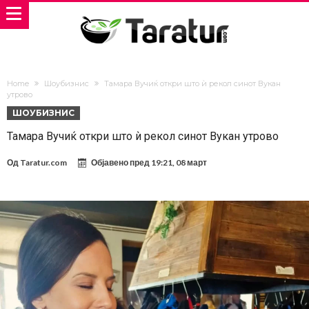
Home
Шоубизнис
Тамара Вучиќ откри што ѝ рекол синот Вукан
утрово
ШОУБИЗНИС
Тамара Вучиќ откри што ѝ рекол синот Вукан утрово
Од
Taratur.com
Објавено пред
19:21, 08 март