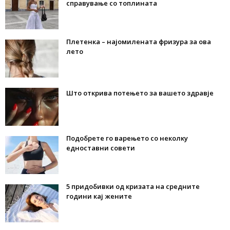
справување со топлината
Плетенка – најомилената фризура за ова
лето
Што открива потењето за вашето здравје
Подобрете го варењето со неколку
едноставни совети
5 придобивки од кризата на средните
години кај жените