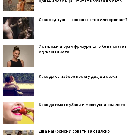
црвенилото и ја штитат кожата во лето
Секс под туш — совршенство или пропаст?
7 стилски и брзи фризури што ќе ве спасат
од жештината
Како да се избере помеѓу двајца мажи
Како да имате убави и меки усни ова лето
Два најкорисни совети за стилско