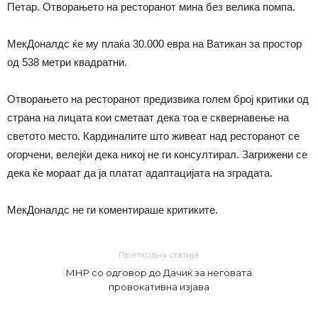
Петар. Отворањето на ресторанот мина без велика помпа.
МекДоналдс ќе му плаќа 30.000 евра на Ватикан за простор
од 538 метри квадратни.
Отворањето на ресторанот предизвика голем број критики од
страна на лицата кои сметаат дека тоа е сквернавење на
светото место. Кардиналите што живеат над ресторанот се
огорчени, велејќи дека никој не ги консултирал. Загрижени се
дека ќе мораат да ја платат адаптацијата на зградата.
МекДоналдс не ги коментираше критиките.
Претходна статија
МНР со одговор до Дачиќ за неговата
провокативна изјава