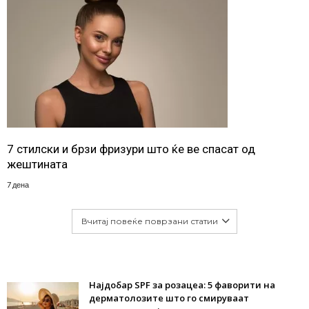
7 стилски и брзи фризури што ќе ве спасат од
жештината
7 дена
Вчитај повеќе поврзани статии
Најдобар SPF за розацеа: 5 фаворити на
дерматолозите што го смируваат