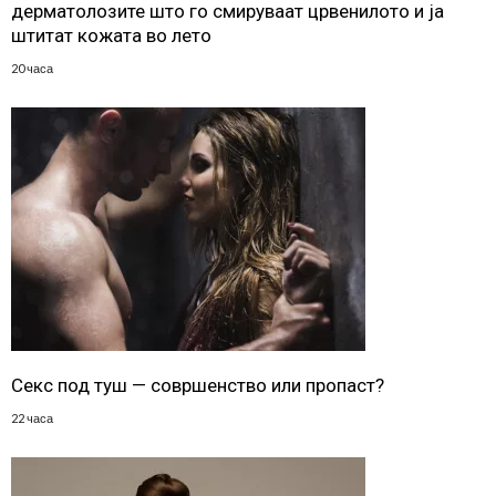
дерматолозите што го смируваат црвенилото и ја
штитат кожата во лето
20 часа
Секс под туш — совршенство или пропаст?
22 часа