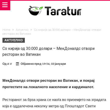
Home
Актуелно
Со кирија од 30.000 долари – МекДоналдс отвори
ресторан во Ватикан
АКТУЕЛНО
Со кирија од 30.000 долари – МекДоналдс отвори
ресторан во Ватикан
Од
A V
Објавено пред
19:56, 03 јануари
МекДоналдс отвори ресторан во Ватикан, и покрај
протестите на локалното население и кардиналот.
Ресторанот за брза храна се наоѓа во приземјето на зградата
која е оддалечена неколку метра од Плоштадот Свети