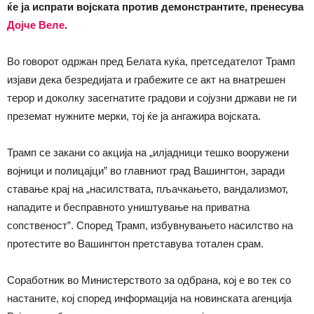
ќе ја испрати војската против демонстрантите, пренесува
Дојче Веле
.
Во говорот одржан пред Белата куќа, претседателот Трамп
изјави дека безредијата и грабежите се акт на внатрешен
терор и доколку засегнатите градови и сојузни држави не ги
преземат нужните мерки, тој ќе ја ангажира војската.
Трамп се закани со акција на „илјадници тешко вооружени
војници и полицајци” во главниот град Вашингтон, заради
ставање крај на „насилствата, пљачкањето, вандализмот,
нападите и бесправното уништување на приватна
сопственост”. Според Трамп, избувнувањето насилство на
протестите во Вашингтон претставува тотален срам.
Соработник во Министерството за одбрана, кој е во тек со
настаните, кој според информација на новинската агенција