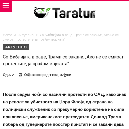
Home
Актуелно
Со Библијата в раце, Трамп се закани: „Ако не се
смират протестите, ја праќам војската“
АКТУЕЛНО
Со Библијата в раце, Трамп се закани: „Ако не се смират
протестите, ја праќам војската“
Од
A V
Објавено пред
11:58, 02 јуни
После седум ноќи со насилни протести во САД, како знак
на револт за убиството на Џорџ Флојд од страна на
полициски службеник со прекумерно користење на сила
при апсење, американскиот претседател Доналд Трамп
побара од гувернерите поостар пристап и се закани дека