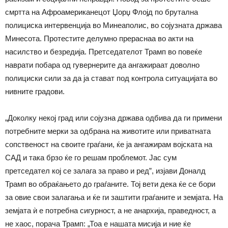
смртта на Афроамериканецот Џорџ Флојд по брутална
полициска интервенција во Минеаполис, во сојузната држава
Минесота. Протестите делумно прераснаа во акти на
насилство и безредија. Претседателот Трамп во повеќе
наврати побара од гувернерите да ангажираат доволно
полициски сили за да ја стават под контрола ситуацијата во
нивните градови.
„Доколку некој град или сојузна држава одбива да ги примени
потребните мерки за одбрана на животите или приватната
сопственост на своите граѓани, ќе ја ангажирам војската на
САД и така брзо ќе го решам проблемот. Јас сум
претседател кој се залага за право и ред”, изјави Доналд
Трамп во обраќањето до граѓаните. Тој вети дека ќе се бори
за овие свои залагања и ќе ги заштити граѓаните и земјата. На
земјата ѝ е потребна сигурност, а не анархија, праведност, а
не хаос, порача Трамп: „Тоа е нашата мисија и ние ќе