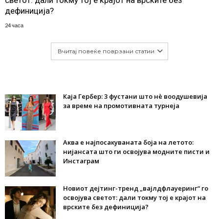
светот: дали токму тој е крајот на врските без
дефиниција?
24 часа
Вчитај повеќе поврзани статии
Каја Гербер: 3 фустани што нè воодушевија
за време на промотивната турнеја
Аква е најпосакуваната боја на летото:
нијансата што ги освојува модните писти и
Инстаграм
Новиот дејтинг-тренд „вајлдфлауеринг“ го
освојува светот: дали токму тој е крајот на
врските без дефиниција?