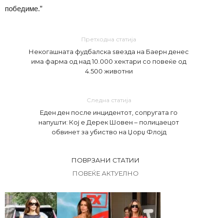
победиме.”
Претходна статија
Некогашната фудбалска ѕвезда на Баерн денес
има фарма од над 10.000 хектари со повеќе од
4.500 животни
Следна статија
Еден ден после инцидентот, сопругата го
напушти: Кој е Дерек Шовен – полицаецот
обвинет за убиство на Џорџ Флојд
ПОВРЗАНИ СТАТИИ
ПОВЕЌЕ АКТУЕЛНО