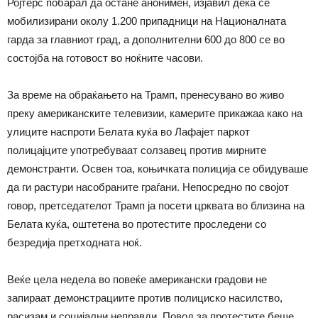
Ројтерс побарал да остане анонимен, изјавил дека се
мобилизирани околу 1.200 припадници на Националната
гарда за главниот град, а дополнителни 600 до 800 се во
состојба на готовост во ноќните часови.
За време на обраќањето на Трамп, пренесувано во живо
преку американските телевизии, камерите прикажаа како на
улиците наспроти Белата куќа во Лафајет паркот
полицајците употребуваат солзавец против мирните
демонстранти. Освен тоа, коњичката полиција се обидуваше
да ги растури насобраните граѓани. Непосредно по својот
говор, претседателот Трамп ја посети црквата во близина на
Белата куќа, оштетена во протестите проследени со
безредија претходната ноќ.
Веќе цела недела во повеќе американски градови не
запираат демонстрациите против полициско насилство,
расизам и социјални неправди. Повод за протестите беше