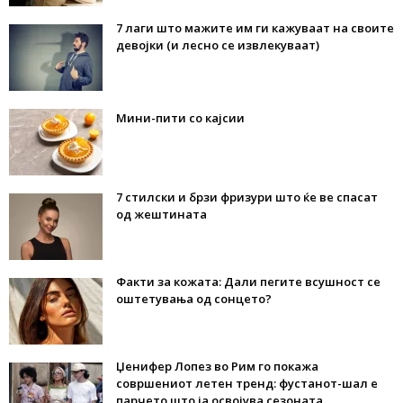
7 лаги што мажите им ги кажуваат на своите
девојки (и лесно се извлекуваат)
Мини-пити со кајсии
7 стилски и брзи фризури што ќе ве спасат
од жештината
Факти за кожата: Дали пегите всушност се
оштетувања од сонцето?
Џенифер Лопез во Рим го покажа
совршениот летен тренд: фустанот-шал е
парчето што ја освојува сезоната