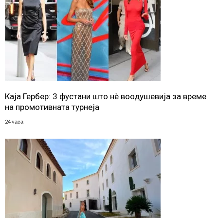
Каја Гербер: 3 фустани што нè воодушевија за време
на промотивната турнеја
24 часа