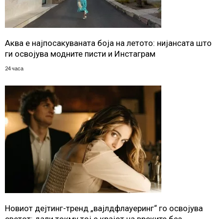
Аква е најпосакуваната боја на летото: нијансата што
ги освојува модните писти и Инстаграм
24 часа
Новиот дејтинг-тренд „вајлдфлауеринг“ го освојува