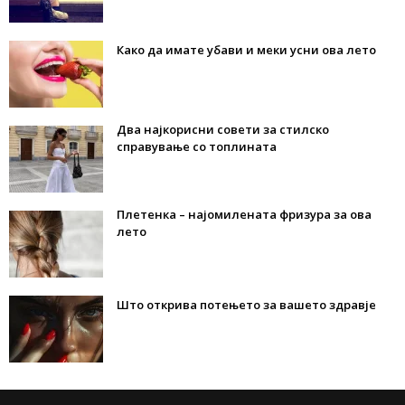
Како да имате убави и меки усни ова лето
Два најкорисни совети за стилско
справување со топлината
Плетенка – најомилената фризура за ова
лето
Што открива потењето за вашето здравје