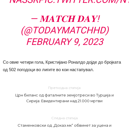
— 𝐌𝐀𝐓𝐂𝐇 𝐃𝐀𝐘!
(@TODAYMATCHHD)
FEBRUARY 9, 2023
Со овие четири гола, Кристијано Роналдо дојде до бројката
од 502 погодоци во лигите во кои настапувал.
Претходна статија
Црн биланс од фаталните земјотреси во Турција и
Сирија: Евидентирани над 21.000 мртви
Следна статија
Стаменковски од „Доказ.мк“ обвинет за уцена и