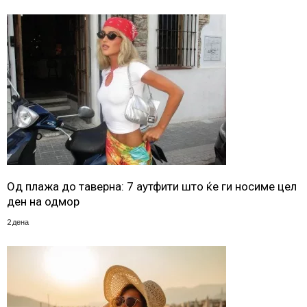
Од плажа до таверна: 7 аутфити што ќе ги носиме цел
ден на одмор
2 дена