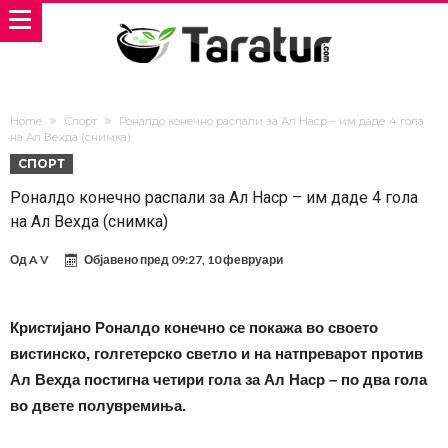
Home
Спорт
Роналдо конечно распали за Ал Наср – им даде 4 гола
на Ал Вехда (снимка)
СПОРТ
Роналдо конечно распали за Ал Наср – им даде 4 гола
на Ал Вехда (снимка)
Од
A V
Објавено пред
09:27, 10 февруари
Кристијано Роналдо конечно се покажа во своето
вистинско, голгетерско светло и на натпреварот против
Ал Вехда постигна четири гола за Ал Наср – по два гола
во двете полувремиња.