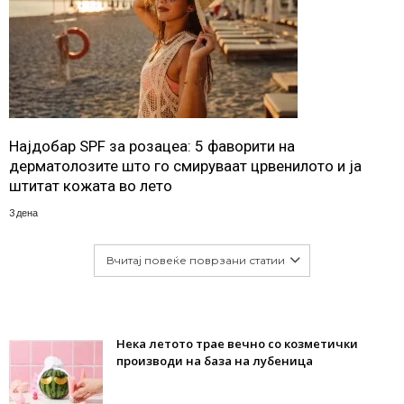
Најдобар SPF за розацеа: 5 фаворити на
дерматолозите што го смируваат црвенилото и ја
штитат кожата во лето
3 дена
Вчитај повеќе поврзани статии
Нека летото трае вечно со козметички
производи на база на лубеница