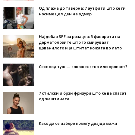
Од плажа до таверна: 7 аутфити што ќе ги
носиме цел ден на одмор
Најдобар SPF за розацеа: 5 фаворити на
дерматолозите што го смируваат
црвенилото и ја штитат кожата во лето
Секс под туш — совршенство или пропаст?
7 стилски и брзи фризури што ќе ве спасат
од жештината
Како да се избере помеѓу двајца мажи