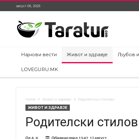
август 06, 2026
Најнови вести
Живот и здравје
Љубов и
LOVEGURU.MK
Home
Живот и здравје
Родителски стилови
ЖИВОТ И ЗДРАВЈЕ
Родителски стилов
Од
A. K.
Објавено пред
13:42, 12 август