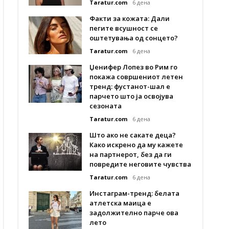
Taratur.com
6 дена
Факти за кожата: Дали
пегите всушност се
оштетувања од сонцето?
Taratur.com
6 дена
Џенифер Лопез во Рим го
покажа совршениот летен
тренд: фустанот-шал е
парчето што ја освојува
сезоната
Taratur.com
6 дена
Што ако не сакате деца?
Како искрено да му кажете
на партнерот, без да ги
повредите неговите чувства
Taratur.com
6 дена
Инстаграм-тренд: белата
атлетска маица е
задолжително парче ова
лето