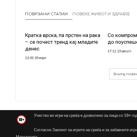
ПОВРЗАНИ СТАТИИ
ПОВЕЌЕ ЖИВОТ И ЗДРАВЈЕ
Кратка врска, па прстен на рака
Со компроми
– се почест тренд кај младите
до поуспеш
денес
17:12, 23 август
12:05, 03 март
Вчитај пове
Учество во игри на среќа е дозволено за лица со 18+ го
Согласно Законот за игрите на среќа и за забавните игр
Македонија.