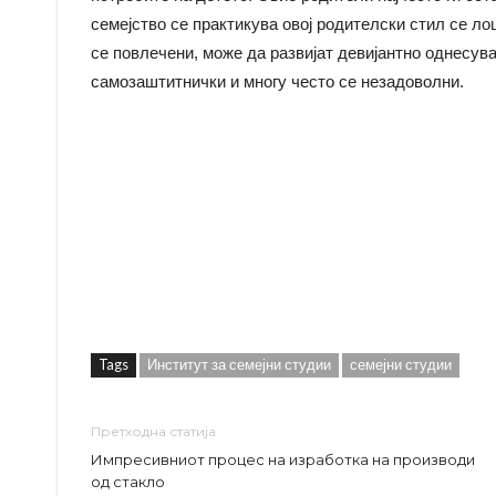
семеjство се практикува овоj родителски стил се 
се повлечени, може да развиjат девиjантно однесув
самозаштитнички и многу често се незадоволни.
Tags
Институт за семејни студии
семејни студии
Претходна статија
Импресивниот процес на изработка на производи
од стакло