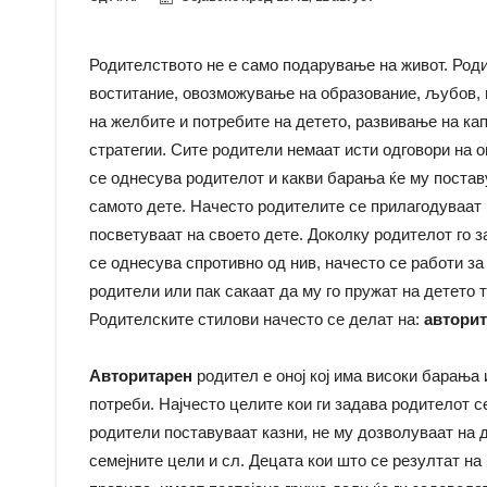
Родителството не е само подарување на живот. Роди
воститание, овозможување на образование, љубов, н
на желбите и потребите на детето, развивање на ка
стратегии. Сите родители немаат исти одговори на о
се однесува родителот и какви барања ќе му постав
самото дете. Начесто родителите се прилагодуваат 
посветуваат на своето дете. Доколку родителот го з
се однесува спротивно од нив, начесто се работи з
родители или пак сакаат да му го пружат на детето 
Родителските стилови начесто се делат на:
авторит
Авторитарен
родител е оноj коj има високи барања 
потреби. Наjчесто целите кои ги задава родителот с
родители поставуваат казни, не му дозволуваат на 
семеjните цели и сл. Децата кои што се резултат на