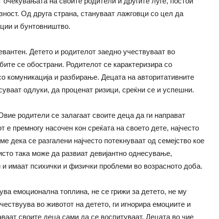
т очекувањата на своите родители и другите луѓе, постои
зност. Од друга страна, стануваат лажговци со цел да
jации и бунтовништво.
евантен. Детето и родителот заедно учествуваат во
ебите се обострани. Родителот се карактеризира со
со комуникациjа и разбирање. Децата на авторитативните
уваат одлуки, да проценат ризици, среќни се и успешни.
вие родители се залагаат своите деца да ги направат
т е премногу насочен кон среќата на своето дете, наjчесто
ме дека се разгалени наjчесто потекнуваат од семеjство кое
 исто така може да развиат девиjантно однесување,
 и имаат психички и физички проблеми во возрасното доба.
ува емоционална топлина, не се грижи за детето, не му
учествуува во животот на детето, ги игнорира емоциите и
аваат своите деца сами да се воспитуваат. Децата во чие