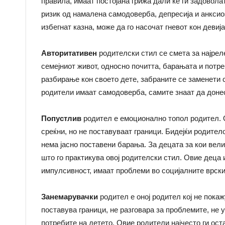
правила, имаат постоjана грижа дали ќе ги задовола
ризик од намалена самодоверба, депресиjа и анксио
избегнат казна, може да го насочат гневот кон деви
Авторитативен
родителски стил се смета за наjрел
семеjниот живот, односно почитта, барањата и потр
разбирање кон своето дете, забраните се заменети 
родители имаат самодоверба, самите знаат да донес
Попустлив
родител е емоционално топол родител. О
среќни, но не поставуваат граници. Бидеjќи родитело
нема jасно поставени барања. За децата за кои вели
што го практикува овоj родителски стил. Овие деца
импулсивност, имаат проблеми во социjалните врски
Занемарувачки
родител е оноj родител коj не покаж
поставува граници, не разговара за проблемите, не 
потребите на детето. Овие родители наjчесто ги ост