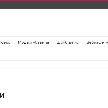
 секс
Мода и убавина
Шоубизнис
Вебкафе
и