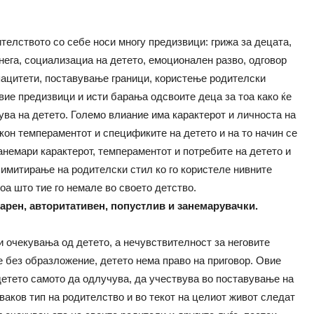
телството со себе носи многу предизвици: грижа за децата,
ега, социализациа на детето, емоционален разво, одговор
пацитети, поставување граници, користење родителски
вие предизвици и исти барања одсвоите деца за тоа како ќе
ува на детето. Големо влиание има карактерот и личноста на
кон темпераментот и спецификите на детето и на то начин се
анемари карактерот, темпераментот и потребите на детето и
а имитирање на родителски стил ко го користеле нивните
тоа што тие го немале во своето детство.
арен, авторитативен, попустлив и занемарувачки.
и очекувања од детето, а нечувствителност за неговите
е без образложение, детето нема право на приговор. Овие
детето самото да одлучува, да учествува во поставување на
 ваков тип на родителство и во текот на целиот живот следат