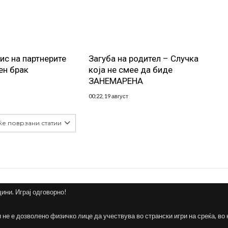
с на партнерите
Загуба на родител – Случка
ен брак
која не смее да биде
ЗАНЕМАРЕНА
00:22, 19 август
ќе поврзани статии
дини. Играј одговорно!
и не е дозволено физичко лице да учествува во странски игри на среќа, во 