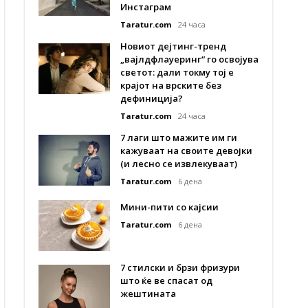
Инстаграм
Taratur.com
24 часа
Новиот дејтинг-тренд
„вајлдфлауеринг“ го освојува
светот: дали токму тој е
крајот на врските без
дефиниција?
Taratur.com
24 часа
7 лаги што мажите им ги
кажуваат на своите девојки
(и лесно се извлекуваат)
Taratur.com
6 дена
Мини-пити со кајсии
Taratur.com
6 дена
7 стилски и брзи фризури
што ќе ве спасат од
жештината