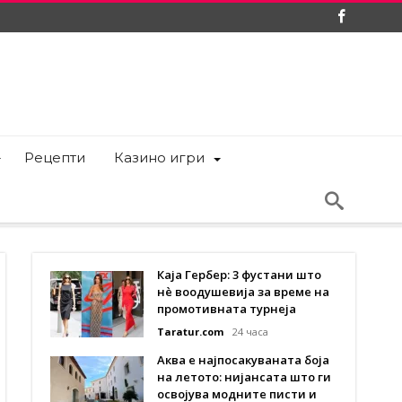
Рецепти
Казино игри
Каја Гербер: 3 фустани што
нè воодушевија за време на
промотивната турнеја
Taratur.com
24 часа
Аква е најпосакуваната боја
на летото: нијансата што ги
освојува модните писти и