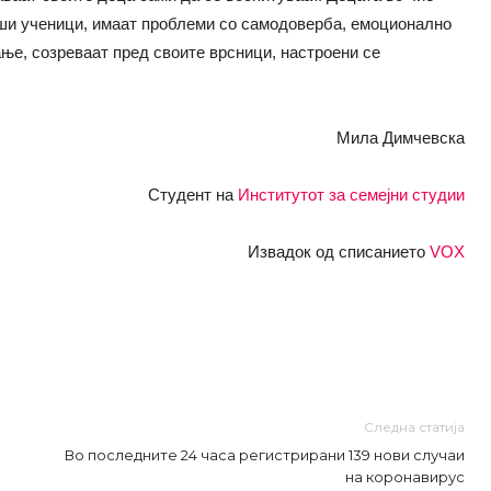
лоши ученици, имаат проблеми со самодоверба, емоционално
ање, созреваат пред своите врсници, настроени се
Мила Димчевска
Студент на
Институтот за семејни студии
Извадок од списанието
VOX
Следна статија
Во последните 24 часа регистрирани 139 нови случаи
на коронавирус