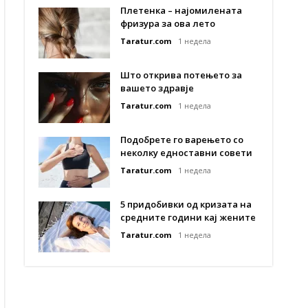
Плетенка – најомилената
фризура за ова лето
Taratur.com
1 недела
Што открива потењето за
вашето здравје
Taratur.com
1 недела
Подобрете го варењето со
неколку едноставни совети
Taratur.com
1 недела
5 придобивки од кризата на
средните години кај жените
Taratur.com
1 недела