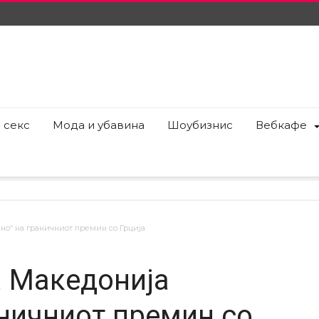
 секс
Мода и убавина
Шоубизнис
Вебкафе
о“ на граничниот премин со Грција
а Македонија
аничниот премин со