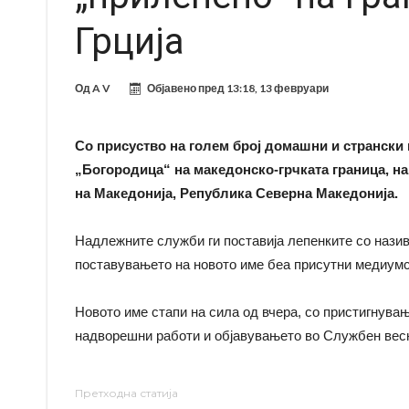
Грција
Од
A V
Објавено пред
13:18, 13 февруари
Со присуство на голем број домашни и странски
„Богородица“ на македонско-грчката граница, н
на Македонија, Република Северна Македонија.
Надлежните служби ги поставија лепенките со назив
поставувањето на новото име беа присутни медиумск
Новото име стапи на сила од вчера, со пристигнува
надворешни работи и објавувањето во Службен вес
Претходна статија