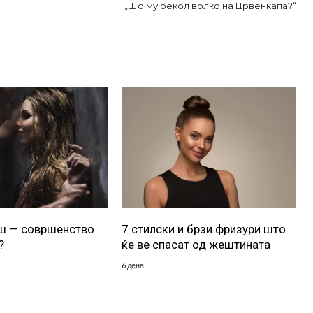
„Шо му рекол волко на Црвенкапа?“
уш — совршенство
7 стилски и брзи фризури што
?
ќе ве спасат од жештината
6 дена