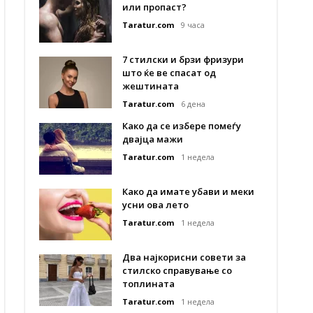
или пропаст?
Taratur.com
9 часа
7 стилски и брзи фризури
што ќе ве спасат од
жештината
Taratur.com
6 дена
Како да се избере помеѓу
двајца мажи
Taratur.com
1 недела
Како да имате убави и меки
усни ова лето
Taratur.com
1 недела
Два најкорисни совети за
стилско справување со
топлината
Taratur.com
1 недела