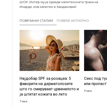
ШОК: Интер му ја одзеде капитенската трака на
Икарди, нов капитен е Хандановиќ!
ПОВРЗАНИ СТАТИИ
ПОВЕЌЕ АКТУЕЛНО
Најдобар SPF за розацеа: 5
Секс под т
фаворити на дерматолозите
или пропаст
што го смируваат црвенилото и
9 часа
ја штитат кожата во лето
7 часа