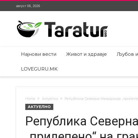
август 06, 2026
Најнови вести
Живот и здравје
Љубов и
LOVEGURU.MK
Home
Актуелно
Република Северна Македонија „прилепен
АКТУЕЛНО
Република Северн
„прилепено“ на гр