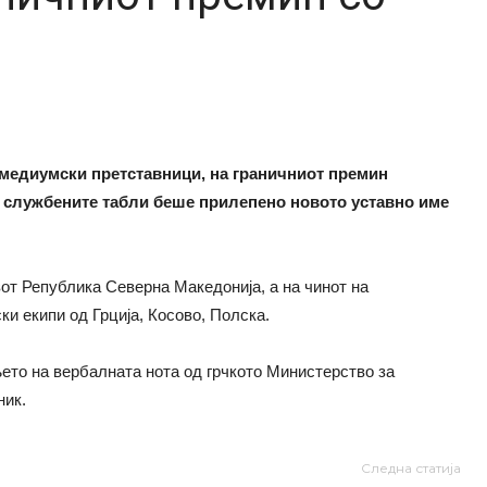
 медиумски претставници, на граничниот премин
а службените табли беше прилепено новото уставно име
от Република Северна Македонија, а на чинот на
и екипи од Грција, Косово, Полска.
њето на вербалната нота од грчкото Министерство за
ник.
Следна статија