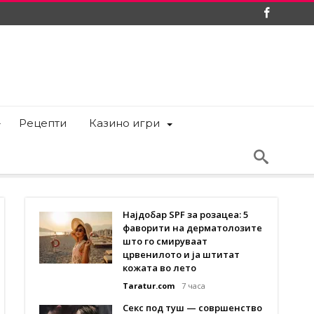
Рецепти
Казино игри
Најдобар SPF за розацеа: 5
фаворити на дерматолозите
што го смируваат
црвенилото и ја штитат
кожата во лето
Taratur.com
7 часа
Секс под туш — совршенство