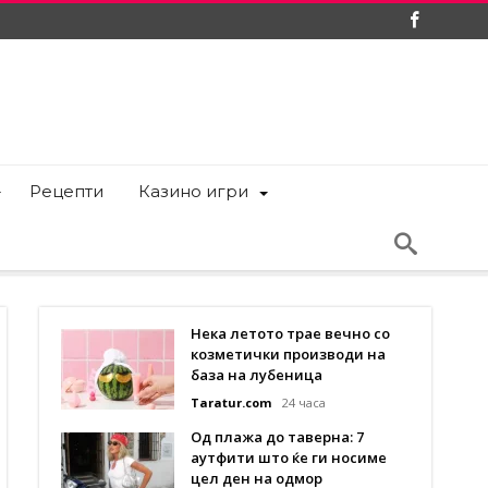
Рецепти
Казино игри
Нека летото трае вечно со
козметички производи на
база на лубеница
Taratur.com
24 часа
Од плажа до таверна: 7
аутфити што ќе ги носиме
цел ден на одмор