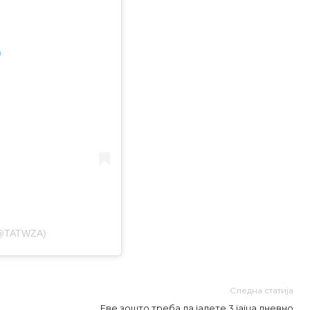
m
(@TATWZA)
Следна статија
Еве зошто треба да јадете 3 јајца дневно