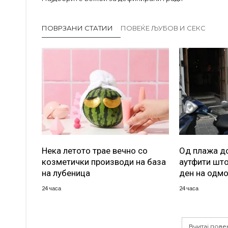
ПОВРЗАНИ СТАТИИ
ПОВЕЌЕ ЉУБОВ И СЕКС
Нека летото трае вечно со
Од плажа до
козметички производи на база
аутфити што
на лубеница
ден на одм
24 часа
24 часа
Вчитај пове