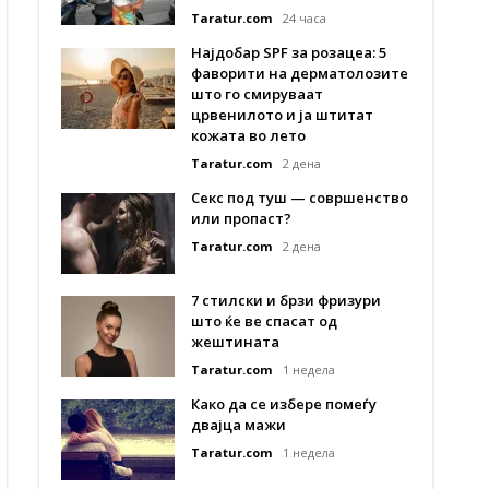
Taratur.com
24 часа
Најдобар SPF за розацеа: 5
фаворити на дерматолозите
што го смируваат
црвенилото и ја штитат
кожата во лето
Taratur.com
2 дена
Секс под туш — совршенство
или пропаст?
Taratur.com
2 дена
7 стилски и брзи фризури
што ќе ве спасат од
жештината
Taratur.com
1 недела
Како да се избере помеѓу
двајца мажи
Taratur.com
1 недела