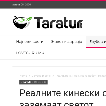
август 08, 2026
Најнови вести
Живот и здравје
Љубов и
LOVEGURU.MK
Home
Љубов и секс
Реалните кинески секс-роботи го заз
ЉУБОВ И СЕКС
Реалните кинески с
заземаат светот