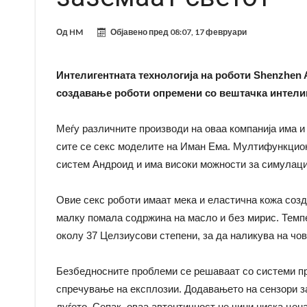
Од
HM
Објавено пред
08:07, 17 февруари
Интелигентната технологија на роботи Shenzhen 
создавање роботи опремени со вештачка интели
Меѓу различните производи на оваа компанија има и 
сите се секс моделите на Иман Ема. Мултифункцион
систем Андроид и има високи можности за симулаци
Овие секс роботи имаат мека и еластична кожа соз
малку помала содржина на масло и без мирис. Темпе
околу 37 Целзиусови степени, за да наликува на чо
Безбедносните проблеми се решаваат со системи пр
спречување на експлозии. Додавањето на сензори з
луѓето. Сепак, оваа автентичност не чини ниска цена