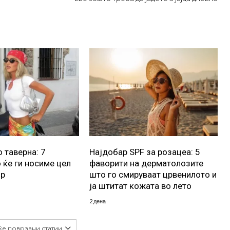
 таверна: 7
Најдобар SPF за розацеа: 5
 ќе ги носиме цел
фаворити на дерматолозите
ор
што го смируваат црвенилото и
ја штитат кожата во лето
2 дена
ќе поврзани статии