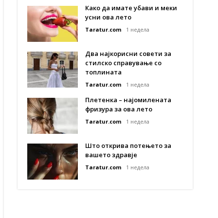
Како да имате убави и меки
усни ова лето
Taratur.com
1 недела
Два најкорисни совети за
стилско справување со
топлината
Taratur.com
1 недела
Плетенка – најомилената
фризура за ова лето
Taratur.com
1 недела
Што открива потењето за
вашето здравје
Taratur.com
1 недела