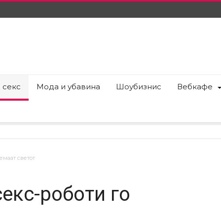
 секс
Мода и убавина
Шоубизнис
Вебкафе
емаат светот
екс-роботи го