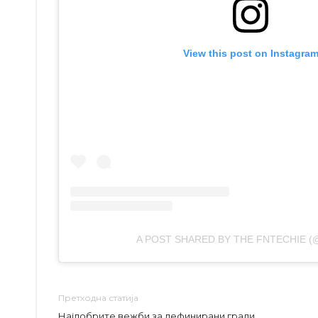
View this post on Instagra
A POST SHARED BY THE FNTECHIE 
Претходна статија
Најдобрите вежби за дефинирани гради