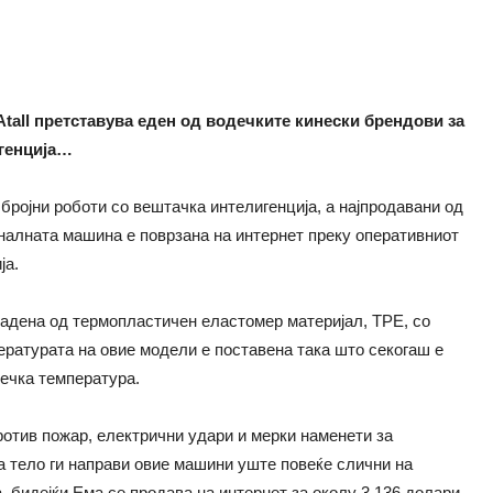
Atall претставува еден од водечките кинески брендови за
генција…
бројни роботи со вештачка интелигенција, а најпродавани од
алната машина е поврзана на интернет преку оперативниот
ја.
дадена од термопластичен еластомер материјал, TPE, со
ратурата на овие модели е поставена така што секогаш е
вечка температура.
отив пожар, електрични удари и мерки наменети за
а тело ги направи овие машини уште повеќе слични на
, бидејќи Ема се продава на интернет за околу 3.136 долари,