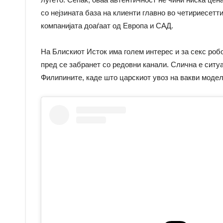
со нејзината база на клиенти главно во четириесетт
компанијата доаѓаат од Европа и САД.
На Блискиот Исток има голем интерес и за секс робо
пред се забранет со редовни канали. Слична е ситуа
Филипините, каде што царскиот увоз на вакви модел