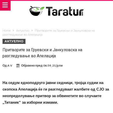
Home
Актуелно
Притворите за Груевски и Јанкуловска на
разгледување во Апелација
АКТУЕЛНО
Притворите за Груевски и Јанкуловска на
разгледување во Апелација
Од
A V
Објавено пред
06:59, 21 јули
На седум едноподруго јавни седници, тројца судии на
скопска Апелација ќе ги разгледуваат жалбите од СЈО за
неопределување притвор за обвинетите во случаите
„Титаник“ за изборни измами.