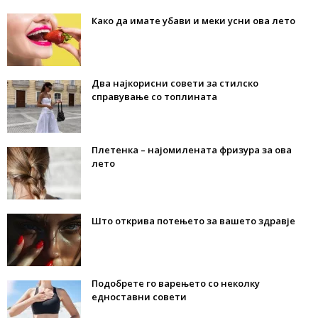
Како да имате убави и меки усни ова лето
Два најкорисни совети за стилско
справување со топлината
Плетенка – најомилената фризура за ова
лето
Што открива потењето за вашето здравје
Подобрете го варењето со неколку
едноставни совети