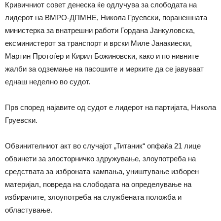
Кривичниот совет денеска ќе одлучува за слободата на
лидерот на ВМРО-ДПМНЕ, Никола Груевски, поранешната
министерка за внатрешни работи Гордана Јанкуловска,
ексминистерот за транспорт и врски Миле Јанакиески,
Мартин Протоѓер и Кирил Божиновски, како и по нивните
жалби за одземање на пасошите и мерките да се јавуваат
еднаш неделно во судот.
Прв според најавите од судот е лидерот на партијата, Никола
Груевски.
Обвинителниот акт во случајот „Титаник“ опфаќа 21 лице
обвинети за злосторничко здружување, злоупотреба на
средствата за изброната кампања, уништување изборен
материјал, повреда на слободата на определување на
избирачите, злоупотреба на службената положба и
областување.