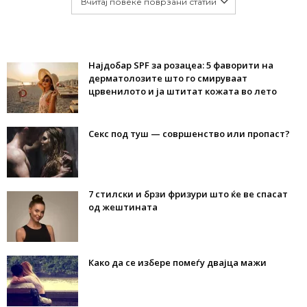
Вчитај повеќе поврзани статии
Најдобар SPF за розацеа: 5 фаворити на
дерматолозите што го смируваат
црвенилото и ја штитат кожата во лето
Секс под туш — совршенство или пропаст?
7 стилски и брзи фризури што ќе ве спасат
од жештината
Како да се избере помеѓу двајца мажи