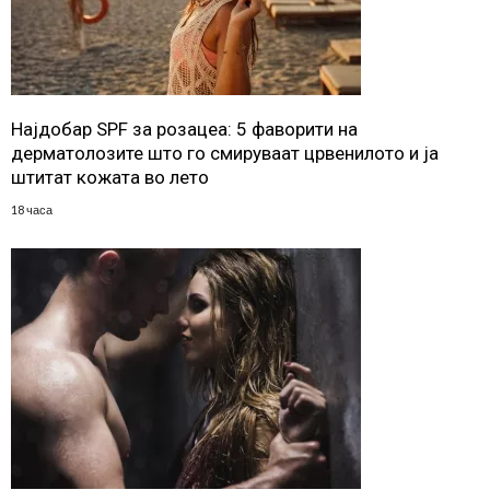
Најдобар SPF за розацеа: 5 фаворити на
дерматолозите што го смируваат црвенилото и ја
штитат кожата во лето
18 часа