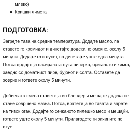
млеко)
Кришки лимета
ПОДГОТОВКА:
Загрејте тава на средна температура. Додајте масло, па
ставете го кромидот и динстајте додека не омекне, околу 5
минути. Додајте го и лукот, па динстајте уште една минута.
Потоа додајте ја пасираната лута пиперка, ориганото и кимот,
заедно со доматниот пире, бујонот и солта. Оставете да
зоврие и гответе околу 5 минути.
Добиената смеса ставете ја во блендер и мешајте додека не
стане совршено мазна. Потоа, вратете ја во тавата и варете
на тивок оган. Додајте го сечканото пилешко месо и мешајќи,
гответе уште околу 5 минути. Прилагодете ги зачините по
вкус.