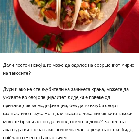
Дали постои некој што може да одолее на совршениот мирис
на такосите?
Дури и ако не сте љубители на зачинета храна, можете да
уживате во овој специјалитет, бидејќи е повеќе од
прилагодлив за модификации, без да го изгуби својот
фантастичен вкус. Но, дали знаевте дека пилешките такоси
можете брзо и лесно да ги подготвите и дома? За целата
авантура ви треба само половина час, а резултатот ќе биде,
најблаго речено, фантастичен.