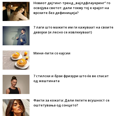
Новиот дејтинг-тренд „вајлдфлауеринг“ го
освојува светот: дали токму тој е крајот на
врските без дефиниција?
7 лаги што мажите им ги кажуваат на своите
девојки (и лесно се извлекуваат)
Мини-пити со кајсии
7 стилски и брзи фризури што ќе ве спасат
од жештината
Факти за кожата: Дали пегите всушност се
оштетувања од сонцето?