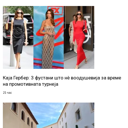
Каја Гербер: 3 фустани што нè воодушевија за време
на промотивната турнеја
21 час