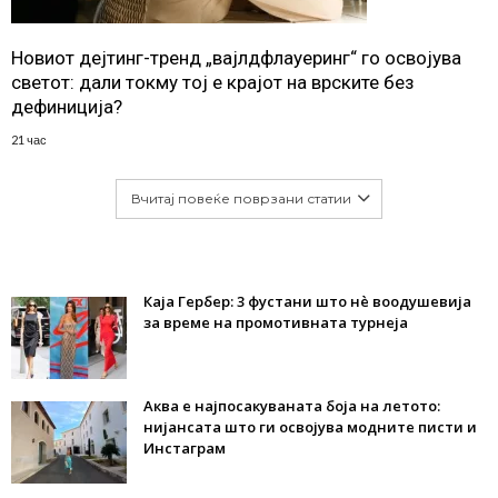
Новиот дејтинг-тренд „вајлдфлауеринг“ го освојува
светот: дали токму тој е крајот на врските без
дефиниција?
21 час
Вчитај повеќе поврзани статии
Каја Гербер: 3 фустани што нè воодушевија
за време на промотивната турнеја
Аква е најпосакуваната боја на летото:
нијансата што ги освојува модните писти и
Инстаграм