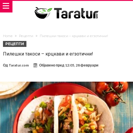
Home
Рецепти
Пилешки такоси – крцкави и егзотични!
РЕЦЕПТИ
Пилешки такоси – крцкави и егзотични!
Од
Taratur.com
Објавено пред
12:05, 28 февруари