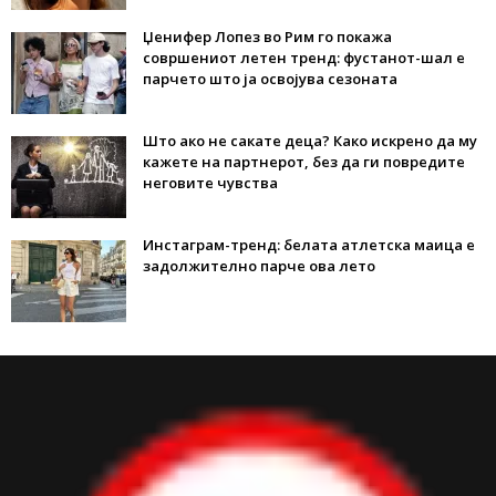
Џенифер Лопез во Рим го покажа
совршениот летен тренд: фустанот-шал е
парчето што ја освојува сезоната
Што ако не сакате деца? Како искрено да му
кажете на партнерот, без да ги повредите
неговите чувства
Инстаграм-тренд: белата атлетска маица е
задолжително парче ова лето