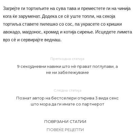
Загрејте ги тортиљите на сува тава и преместете ги на чинија
кога ќе заруменат. Додека се сè уште топли, на секоја
тортиља ставете пилешко со сос, па украсете со кришки
авокадо, магдонос, кромид и котија сирење. Исцедете лимета
врз сè и сервирајте веднаш.
Претходна статија
9 секојдневни навики што нѐ прават поглупави, а
не ни забележуваме
Следна статија
Познат автор на бестселери открива 3 вида секс
што мора да ги имате со партнерот
ПОВРЗАНИ СТАТИИ
ПОВЕЌЕ РЕЦЕПТИ