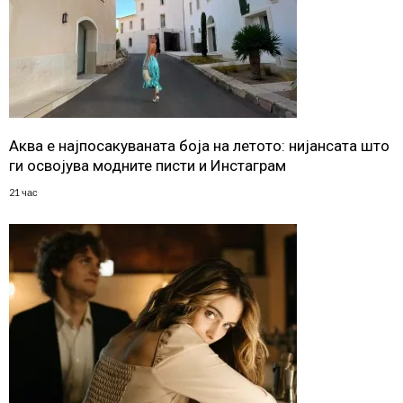
Аква е најпосакуваната боја на летото: нијансата што
ги освојува модните писти и Инстаграм
21 час