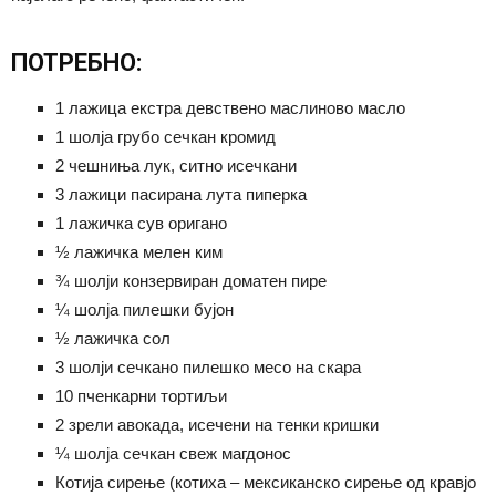
ПОТРЕБНО:
1 лажица екстра девствено маслиново масло
1 шолја грубо сечкан кромид
2 чешниња лук, ситно исечкани
3 лажици пасирана лута пиперка
1 лажичка сув оригано
½ лажичка мелен ким
¾ шолји конзервиран доматен пире
¼ шолја пилешки бујон
½ лажичка сол
3 шолји сечкано пилешко месо на скара
10 пченкарни тортиљи
2 зрели авокада, исечени на тенки кришки
¼ шолја сечкан свеж магдонос
Котија сирење (котиха – мексиканско сирење од кравјо