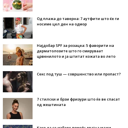
Од плажа до таверна: 7 аутфити што ќе ги
носиме цел ден на одмор
Најдобар SPF за розацеа: 5 фаворити на
дерматолозите што го смируваат
црвенилото и ја штитат кожата во лето
Секс под туш — совршенство или пропаст?
7 стилски и брзи фризури што ќе ве спасат
од жештината
Како да се избере помеѓу двајца мажи