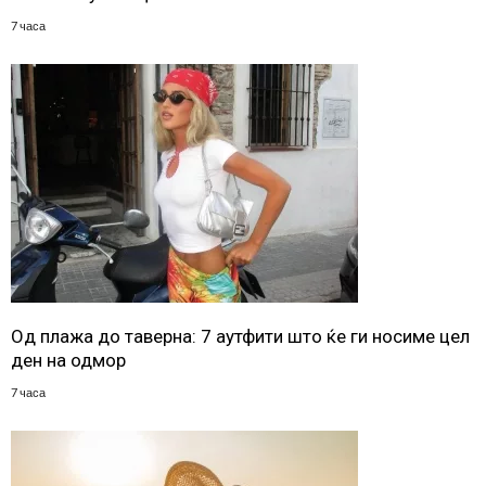
7 часа
Од плажа до таверна: 7 аутфити што ќе ги носиме цел
ден на одмор
7 часа