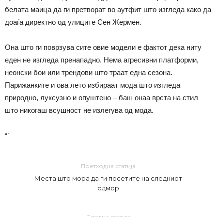
белата маица да ги претворат во аутфит што изгледа како да
доаѓа директно од улиците Сен Жермен.
Она што ги поврзува сите овие модели е фактот дека ниту
еден не изгледа пренападно. Нема агресивни платформи,
неонски бои или трендови што траат една сезона.
Парижанките и ова лето избираат мода што изгледа
природно, луксузно и опуштено – баш онаа врста на стил
што никогаш всушност не излегува од мода.
“`
Претходна статија
Места што мора да ги посетите на следниот
одмор
Следна статија