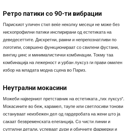
Ретро патики со 90-ти вибрации
Парискиот уличен стил веќе неколку месеци не може без
нископрофилни патики инспирирани од естетиката на
деведесеттите. Дискретни, рамни и непрепознатливи по
логотипи, совршено функционираат со свилени фустани,
винтиџ џинс и минималистички комбинации. Токму таа
комбинација на лежерност и урбан луксуз ги прави омилен
избор на младата модна сцена во Париз.
Неутрални мокасини
Можеби најверниот претставник на естетиката „тих луксуз“.
Мокасините во беж, карамел, таупе или светлосиви тонови
остануваат неизбежен дел од гардеробата на жени што ја
сакаат безвременската елеганција. Со чисти линии и
суптилни детали, успеваат дури и обичните фармерки и