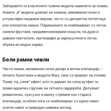
Заборавете ги класичните гумени модели наменети за плажа.
Новите „it“ модели доаѓаат во кожени, минималистички и
ултрасофистицирани верзии, често со дискретна потпетица
или елегантни каиши. Парижанките ги комбинираат со летни
ланени фустани, предимензионирани кошули, па дури и
широки панталони, претворајќи ја најопуштената летна
обувка во модно изјава.
Бели рамни чевли
Чисти линии, минималистички дизајн и вечна елеганција –
белите балетанки и модели Mary Jane се враќаат на големо.
Токму тој „свеж“ ефект што го даваат на секој аутфит ги
прави идеален сојузник на летната гардероба. Делуваат
романтично, луксузно и малку стремеж кон старата
елеганција, особено кога се комбинираат со едноставен
златен накит и природен шминка изглед.