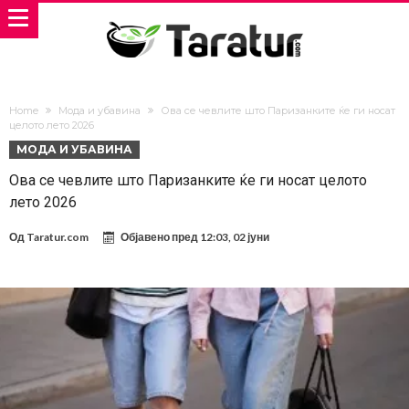
Home
Мода и убавина
Ова се чевлите што Паризанките ќе ги носат
целото лето 2026
МОДА И УБАВИНА
Ова се чевлите што Паризанките ќе ги носат целото
лето 2026
Од
Taratur.com
Објавено пред
12:03, 02 јуни