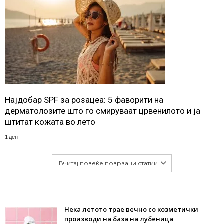
Најдобар SPF за розацеа: 5 фаворити на
дерматолозите што го смируваат црвенилото и ја
штитат кожата во лето
1 ден
Вчитај повеќе поврзани статии
Нека летото трае вечно со козметички
производи на база на лубеница