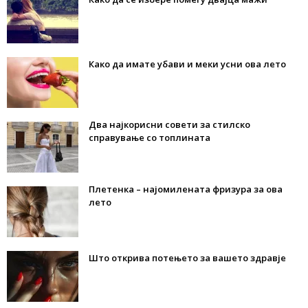
Како да имате убави и меки усни ова лето
Два најкорисни совети за стилско
справување со топлината
Плетенка – најомилената фризура за ова
лето
Што открива потењето за вашето здравје