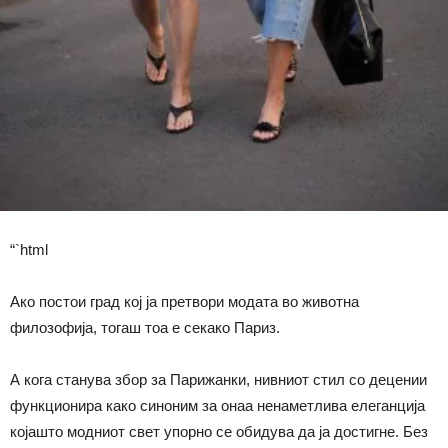
“`html
Ако постои град кој ја претвори модата во животна
филозофија, тогаш тоа е секако Париз.
А кога станува збор за Парижанки, нивниот стил со децении
функционира како синоним за онаа ненаметлива елеганција
којашто модниот свет упорно се обидува да ја достигне. Без