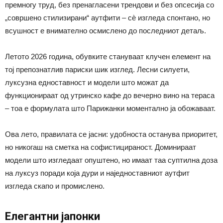
премногу труд, без пренагласени трендови и без опсесија со
„совршено стилизирани“ аутфити – сѐ изгледа спонтано, но
всушност е внимателно осмислено до последниот детаљ.
Летото 2026 година, обувките стануваат клучен елемент на
тој препознатлив париски шик изглед. Лесни силуети,
луксузна едноставност и модели што можат да
функционираат од утринско кафе до вечерно вино на тераса
– тоа е формулата што Парижанки моментално ја обожаваат.
Ова лето, правилата се јасни: удобноста останува приоритет,
но никогаш на сметка на софистицираност. Доминираат
модели што изгледаат опуштено, но имаат таа суптилна доза
на луксуз поради која дури и наједноставниот аутфит
изгледа скапо и промислено.
Елегантни јапонки