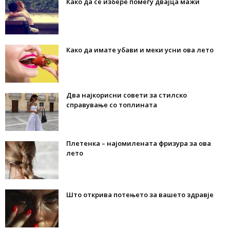
Како да се избере помеѓу двајца мажи
Како да имате убави и меки усни ова лето
Два најкорисни совети за стилско
справување со топлината
Плетенка – најомилената фризура за ова
лето
Што открива потењето за вашето здравје