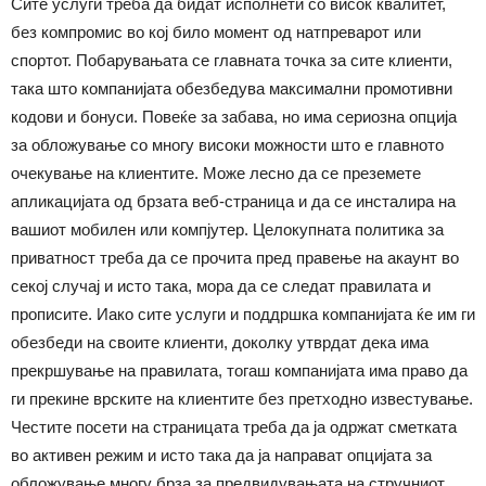
Сите услуги треба да бидат исполнети со висок квалитет,
без компромис во кој било момент од натпреварот или
спортот. Побарувањата се главната точка за сите клиенти,
така што компанијата обезбедува максимални промотивни
кодови и бонуси. Повеќе за забава, но има сериозна опција
за обложување со многу високи можности што е главното
очекување на клиентите. Може лесно да се преземете
апликацијата од брзата веб-страница и да се инсталира на
вашиот мобилен или компјутер. Целокупната политика за
приватност треба да се прочита пред правење на акаунт во
секој случај и исто така, мора да се следат правилата и
прописите. Иако сите услуги и поддршка компанијата ќе им ги
обезбеди на своите клиенти, доколку утврдат дека има
прекршување на правилата, тогаш компанијата има право да
ги прекине врските на клиентите без претходно известување.
Честите посети на страницата треба да ја одржат сметката
во активен режим и исто така да ја направат опцијата за
обложување многу брза за предвидувањата на стручниот