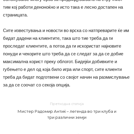
тим кој работи деноноќно и исто така е лесно достапен на
страницата.
Сите известувања и новости во врска со натпреварите ќе им
бидат дадени на клиентите, така што тие треба да ги
проследат клиентите, а потоа да ги искористат најновите
понуди и чекорите што треба да се следат за да се добие
максимална корист преку облогот. Бидејќи добивките и
губењето е дел од која било игра или спорт, сите клиенти
треба да бидат подготвени со својот начин на размислување
за да се соочат со секоја опција.
Претходна статија
Мистер Радомир Антиќ – легенда во три клуба и
три различни земји