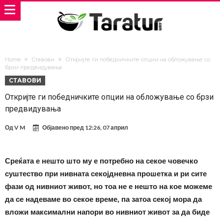
Home
Ставови
Откријте ги победничките опции на обложување со
брзи предвидувања
СТАВОВИ
Откријте ги победничките опции на обложување со брзи
предвидувања
Од
V M
Објавено пред
12:26, 07 април
Среќата е нешто што му е потребно на секое човечко
суштество при нивната секојдневна прошетка и ри сите
фази од нивниот живот, но тоа не е нешто на кое можеме
да се надеваме во секое време, па затоа секој мора да
вложи максимални напори во нивниот живот за да биде