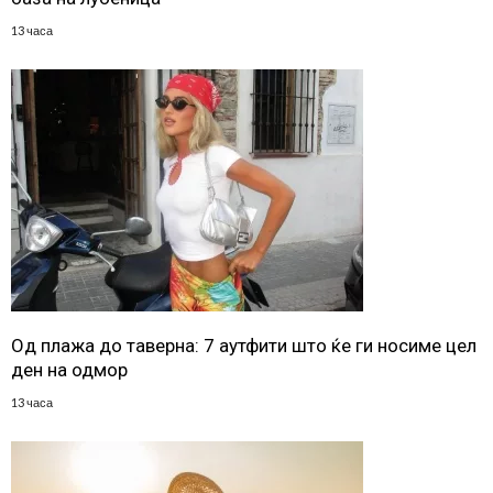
13 часа
Од плажа до таверна: 7 аутфити што ќе ги носиме цел
ден на одмор
13 часа