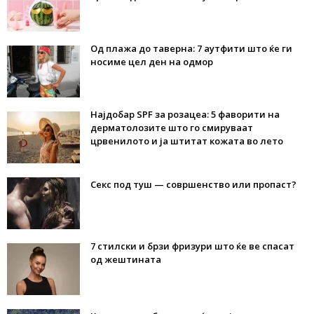
Од плажа до таверна: 7 аутфити што ќе ги
носиме цел ден на одмор
Најдобар SPF за розацеа: 5 фаворити на
дерматолозите што го смируваат
црвенилото и ја штитат кожата во лето
Секс под туш — совршенство или пропаст?
7 стилски и брзи фризури што ќе ве спасат
од жештината