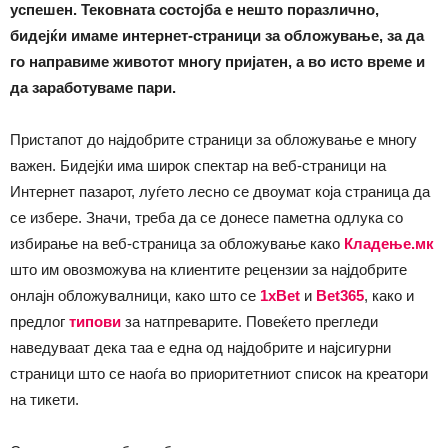
успешен. Тековната состојба е нешто поразлично,
бидејќи имаме интернет-страници за обложување, за да
го направиме животот многу пријатен, а во исто време и
да заработуваме пари.
Пристапот до најдобрите страници за обложување е многу
важен. Бидејќи има широк спектар на веб-страници на
Интернет пазарот, луѓето лесно се двоумат која страница да
се избере. Значи, треба да се донесе паметна одлука со
избирање на веб-страница за обложување како
Кладење.мк
што им овозможува на клиентите рецензии за најдобрите
онлајн обложувалници, како што се
1xBet
и
Bet365
, како и
предлог
типови
за натпреварите. Повеќето прегледи
наведуваат дека таа е една од најдобрите и најсигурни
страници што се наоѓа во приоритетниот список на креатори
на тикети.