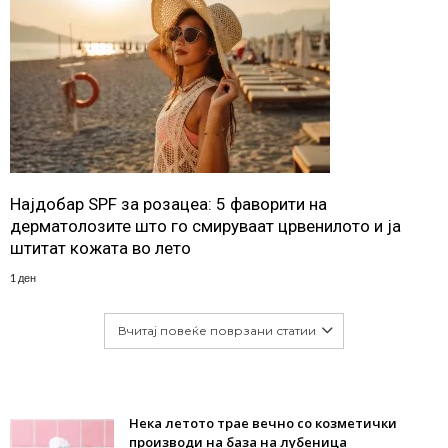
Најдобар SPF за розацеа: 5 фаворити на
дерматолозите што го смируваат црвенилото и ја
штитат кожата во лето
1 ден
Вчитај повеќе поврзани статии
Нека летото трае вечно со козметички
производи на база на лубеница