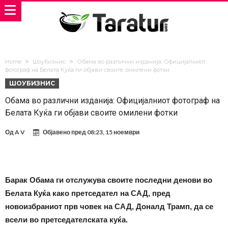
Home
Шоубизнис
Обама во различни изданија: Официјалниот
фотограф на Белата Куќа ги објави своите омилени фотки
ШОУБИЗНИС
Обама во различни изданија: Официјалниот фотограф на
Белата Куќа ги објави своите омилени фотки
Од
A V
Објавено пред
08:23, 15 ноември
Барак Обама ги отслужува своите последни денови во
Белата Куќа како претседател на САД, пред
новоизбраниот прв човек на САД, Доналд Трамп, да се
всели во претседателската куќа.