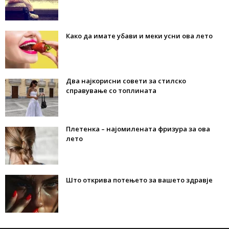
Како да имате убави и меки усни ова лето
Два најкорисни совети за стилско
справување со топлината
Плетенка – најомилената фризура за ова
лето
Што открива потењето за вашето здравје