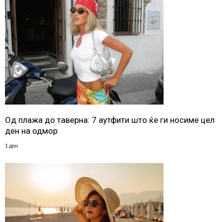
Од плажа до таверна: 7 аутфити што ќе ги носиме цел
ден на одмор
1 ден