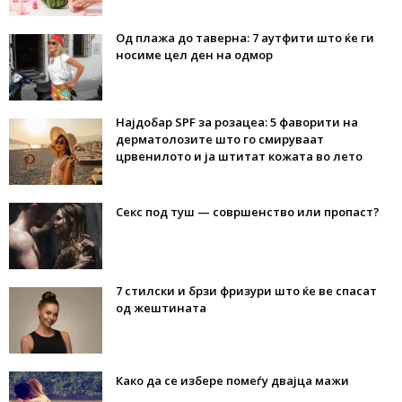
Од плажа до таверна: 7 аутфити што ќе ги
носиме цел ден на одмор
Најдобар SPF за розацеа: 5 фаворити на
дерматолозите што го смируваат
црвенилото и ја штитат кожата во лето
Секс под туш — совршенство или пропаст?
7 стилски и брзи фризури што ќе ве спасат
од жештината
Како да се избере помеѓу двајца мажи