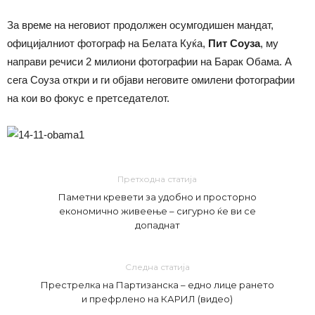
За време на неговиот продолжен осумгодишен мандат,
официјалниот фотограф на Белата Куќа,
Пит Соуза
, му
направи речиси 2 милиони фотографии на Барак Обама. А
сега Соуза откри и ги објави неговите омилени фотографии
на кои во фокус е претседателот.
Претходна статија
Паметни кревети за удобно и просторно
економично живеење – сигурно ќе ви се
допаднат
Следна статија
Престрелка на Партизанска – едно лице рането
и префрлено на КАРИЛ (видео)