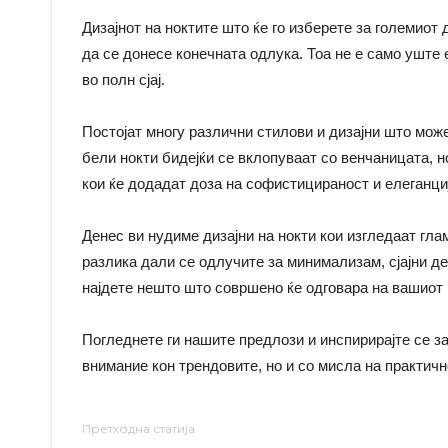
Дизајнот на ноктите што ќе го изберете за големиот
да се донесе конечната одлука. Тоа не е само уште 
во полн сјај.
Постојат многу различни стилови и дизајни што може
бели нокти бидејќи се вклопуваат со венчаницата, н
кои ќе додадат доза на софистицираност и елеганци
Денес ви нудиме дизајни на нокти кои изгледаат гла
разлика дали се одлучите за минимализам, сјајни д
најдете нешто што совршено ќе одговара на вашиот 
Погледнете ги нашите предлози и инспирирајте се за
внимание кон трендовите, но и со мисла на практичн
Претходна статија