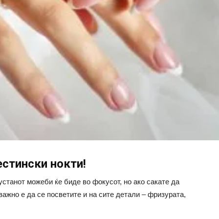
естински нокти!
станот можеби ќе биде во фокусот, но ако сакате да
важно е да се посветите и на сите детали – фризурата,