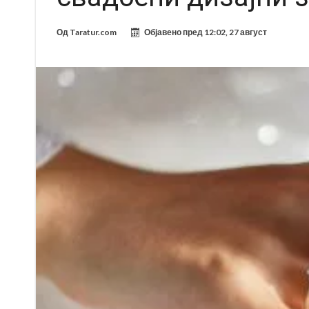
Од
Taratur.com
Објавено пред
12:02, 27 август