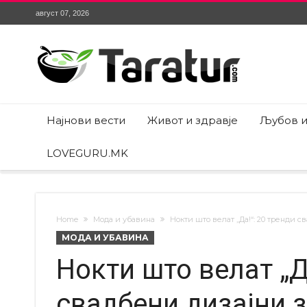
август 07, 2026
Најнови вести
Живот и здравје
Љубов и
LOVEGURU.MK
Home
Мода и убавина
Нокти што велат „Да!“: 20 тренди с
МОДА И УБАВИНА
Нокти што велат „Д
свадбени дизајни з