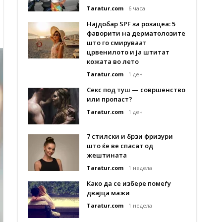
Taratur.com
6 часа
Најдобар SPF за розацеа: 5
фаворити на дерматолозите
што го смируваат
црвенилото и ја штитат
кожата во лето
Taratur.com
1 ден
Секс под туш — совршенство
или пропаст?
Taratur.com
1 ден
7 стилски и брзи фризури
што ќе ве спасат од
жештината
Taratur.com
1 недела
Како да се избере помеѓу
двајца мажи
Taratur.com
1 недела