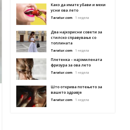
Како да имате убави и меки
усни ова лето
Taratur.com
1 недела
Два најкорисни совети за
стилско справување со
топлината
Taratur.com
1 недела
Плетенка – најомилената
фризура за ова лето
Taratur.com
1 недела
Што открива потењето за
вашето здравје
Taratur.com
1 недела