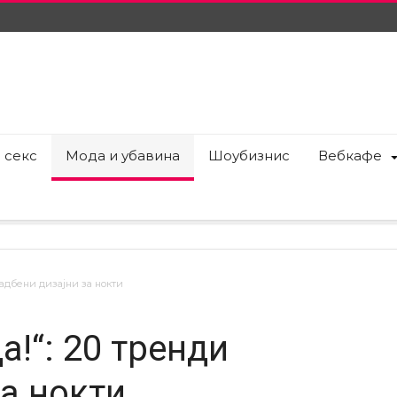
 секс
Мода и убавина
Шоубизнис
Вебкафе
вадбени дизајни за нокти
а!“: 20 тренди
а нокти