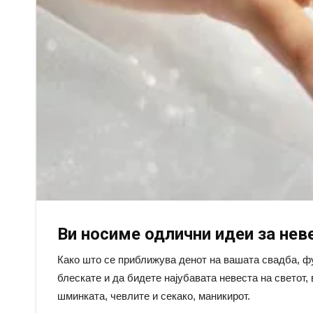
Ви носиме одлични идеи за нев
Како што се приближува денот на вашата свадба, фу
блескате и да бидете најубавата невеста на светот, 
шминката, чевлите и секако, маникирот.