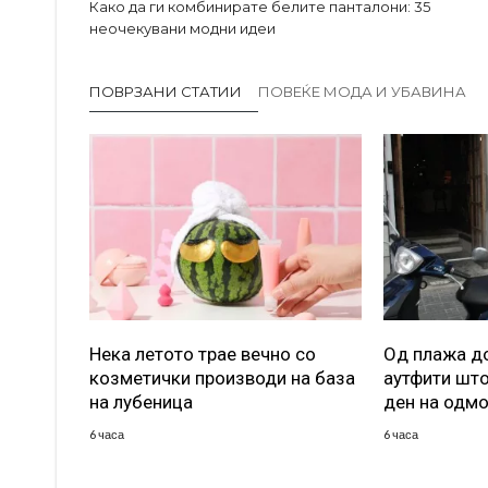
Како да ги комбинирате белите панталони: 35
неочекувани модни идеи
ПОВРЗАНИ СТАТИИ
ПОВЕЌЕ МОДА И УБАВИНА
Нека летото трае вечно со
Од плажа до
козметички производи на база
аутфити што
на лубеница
ден на одм
6 часа
6 часа