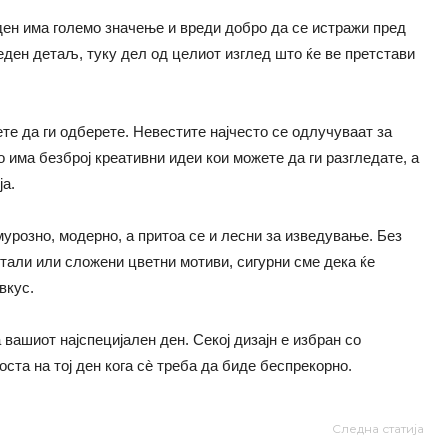
 ден има големо значење и вреди добро да се истражи пред
еден детаљ, туку дел од целиот изглед што ќе ве претстави
те да ги одберете. Невестите најчесто се одлучуваат за
о има безброј креативни идеи кои можете да ги разгледате, а
ја.
мурозно, модерно, а притоа се и лесни за изведување. Без
етали или сложени цветни мотиви, сигурни сме дека ќе
вкус.
 вашиот најспецијален ден. Секој дизајн е избран со
оста на тој ден кога сè треба да биде беспрекорно.
Следна статија