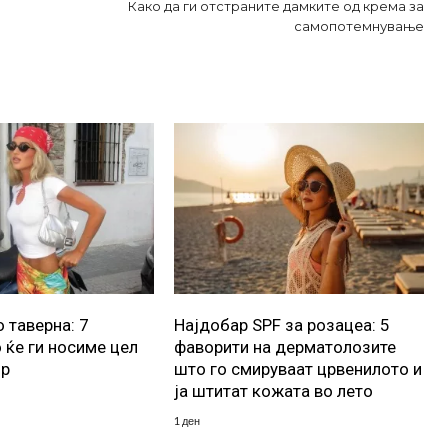
Како да ги отстраните дамките од крема за
самопотемнување
 таверна: 7
Најдобар SPF за розацеа: 5
 ќе ги носиме цел
фаворити на дерматолозите
ор
што го смируваат црвенилото и
ја штитат кожата во лето
1 ден