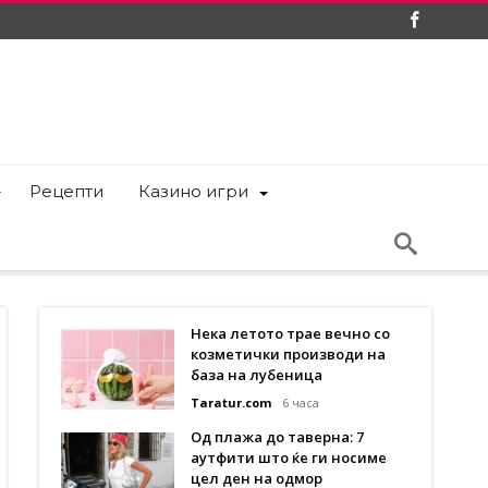
Рецепти
Казино игри
Нека летото трае вечно со
козметички производи на
база на лубеница
Taratur.com
6 часа
Од плажа до таверна: 7
аутфити што ќе ги носиме
цел ден на одмор