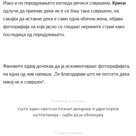
Иако и по породувањето изгледа речиси совршено,
Криси
одлучи да признае дека не е се баш така совршено, па
сакајќи да истакне дека е само една обична жена, објави
фотографија на која јасно се гледаат нејзините стрии како
последица од породувањето.
Фановите едвај дочекаа да ја искоментираат фотографијата,
па една од нив напиша: „Ти благодарам што не потсети дека
никој не е совршен“.
Претходна статија
Уште еден светски познат дизајнер ѝ удри корпа
на Меланија – одби да ја облекува
Следна статија