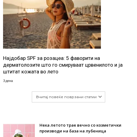
Најдобар SPF за розацеа: 5 фаворити на
дерматолозите што го смируваат црвенилото и ја
штитат кожата во лето
3 дена
Вчитај повеќе поврзани статии
Нека летото трае вечно со козметички
производи на база на лубеница