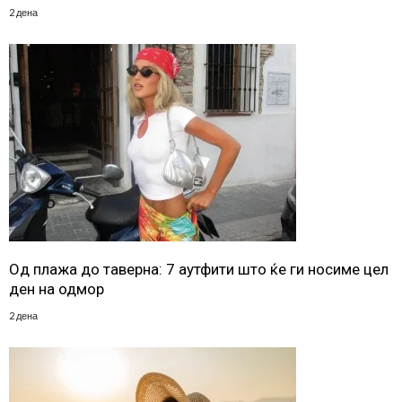
2 дена
Од плажа до таверна: 7 аутфити што ќе ги носиме цел
ден на одмор
2 дена