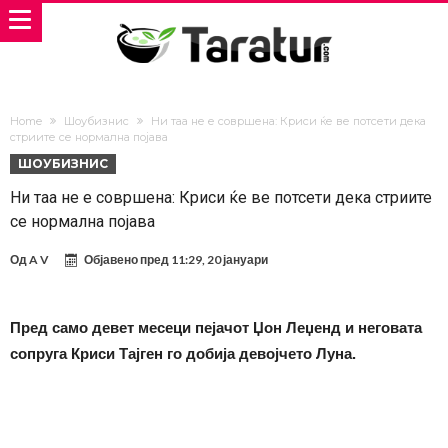
Home
Шоубизнис
Ни таа не е совршена: Криси ќе ве потсети дека
стриите се нормална појава
ШОУБИЗНИС
Ни таа не е совршена: Криси ќе ве потсети дека стриите
се нормална појава
Од
A V
Објавено пред
11:29, 20 јануари
Пред само девет месеци пејачот Џон Леџенд и неговата
сопруга Криси Тајген го добија девојчето Луна.