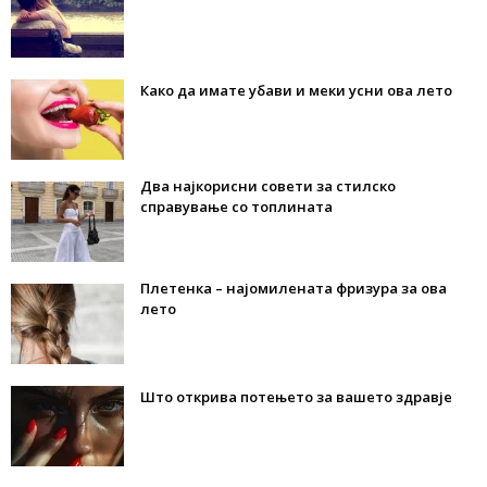
Како да имате убави и меки усни ова лето
Два најкорисни совети за стилско
справување со топлината
Плетенка – најомилената фризура за ова
лето
Што открива потењето за вашето здравје