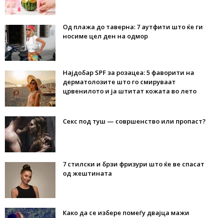
Од плажа до таверна: 7 аутфити што ќе ги
носиме цел ден на одмор
Најдобар SPF за розацеа: 5 фаворити на
дерматолозите што го смируваат
црвенилото и ја штитат кожата во лето
Секс под туш — совршенство или пропаст?
7 стилски и брзи фризури што ќе ве спасат
од жештината
Како да се избере помеѓу двајца мажи